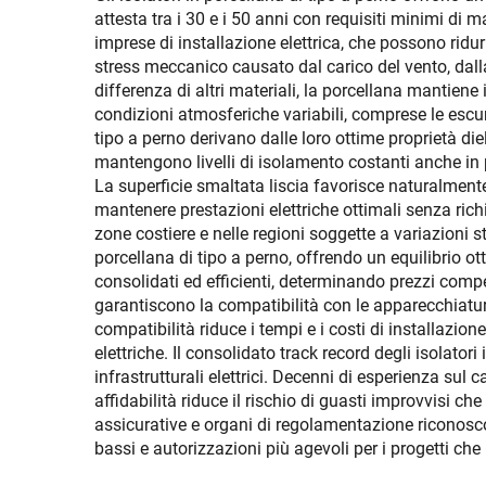
attesta tra i 30 e i 50 anni con requisiti minimi di 
imprese di installazione elettrica, che possono ridur
stress meccanico causato dal carico del vento, dall
differenza di altri materiali, la porcellana mantiene 
condizioni atmosferiche variabili, comprese le escursi
tipo a perno derivano dalle loro ottime proprietà die
mantengono livelli di isolamento costanti anche in 
La superficie smaltata liscia favorisce naturalment
mantenere prestazioni elettriche ottimali senza rich
zone costiere e nelle regioni soggette a variazioni 
porcellana di tipo a perno, offrendo un equilibrio ott
consolidati ed efficienti, determinando prezzi competi
garantiscono la compatibilità con le apparecchiature
compatibilità riduce i tempi e i costi di installazio
elettriche. Il consolidato track record degli isolatori
infrastrutturali elettrici. Decenni di esperienza su
affidabilità riduce il rischio di guasti improvvisi c
assicurative e organi di regolamentazione riconosco
bassi e autorizzazioni più agevoli per i progetti che