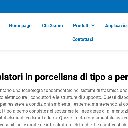
Homepage
Chi Siamo
Prodotti
Applicazio
Contattaci
olatori in porcellana di tipo a pe
sentano una tecnologia fondamentale nei sistemi di trasmissione 
elettrico tra i conduttori e le strutture di supporto. Questi dispo
 per resistere a condizioni ambientali estreme, mantenendo al con
na di tipo a perno consiste nel sostenere le linee aeree di alim
gli altri elementi collegati a terra. Questo ruolo fondamentale assicu
abili nelle moderne infrastrutture elettriche. Le caratteristiche 