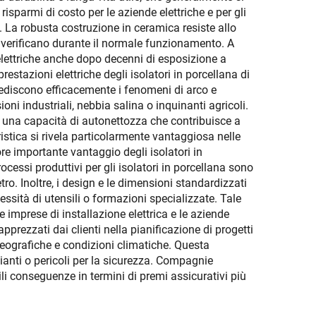
risparmi di costo per le aziende elettriche e per gli
a. La robusta costruzione in ceramica resiste allo
i verificano durante il normale funzionamento. A
he elettriche anche dopo decenni di esposizione a
restazioni elettriche degli isolatori in porcellana di
impediscono efficacemente i fenomeni di arco e
i industriali, nebbia salina o inquinanti agricoli.
o una capacità di autonettozza che contribuisce a
istica si rivela particolarmente vantaggiosa nelle
re importante vantaggio degli isolatori in
ocessi produttivi per gli isolatori in porcellana sono
tro. Inoltre, i design e le dimensioni standardizzati
ssità di utensili o formazioni specializzate. Tale
e imprese di installazione elettrica e le aziende
 apprezzati dai clienti nella pianificazione di progetti
 geografiche e condizioni climatiche. Questa
pianti o pericoli per la sicurezza. Compagnie
i conseguenze in termini di premi assicurativi più