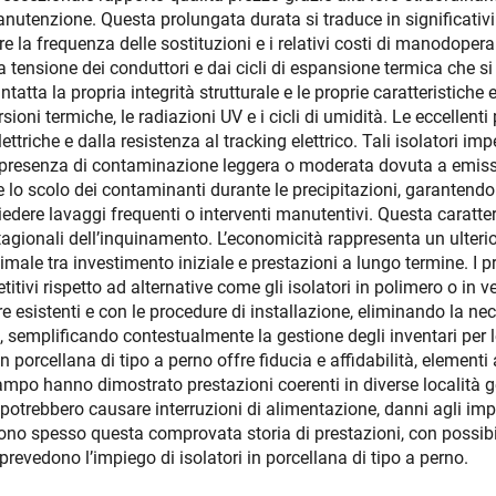
manutenzione. Questa prolungata durata si traduce in significativi 
re la frequenza delle sostituzioni e i relativi costi di manodoper
a tensione dei conduttori e dai cicli di espansione termica che s
intatta la propria integrità strutturale e le proprie caratteristic
oni termiche, le radiazioni UV e i cicli di umidità. Le eccellenti p
lettriche e dalla resistenza al tracking elettrico. Tali isolatori 
presenza di contaminazione leggera o moderata dovuta a emission
e lo scolo dei contaminanti durante le precipitazioni, garantend
iedere lavaggi frequenti o interventi manutentivi. Questa caratter
stagionali dell’inquinamento. L’economicità rappresenta un ulterio
imale tra investimento iniziale e prestazioni a lungo termine. I pr
tivi rispetto ad alternative come gli isolatori in polimero o in ve
 esistenti e con le procedure di installazione, eliminando la nece
ne, semplificando contestualmente la gestione degli inventari per l
 in porcellana di tipo a perno offre fiducia e affidabilità, elementi
l campo hanno dimostrato prestazioni coerenti in diverse località
he potrebbero causare interruzioni di alimentazione, danni agli im
no spesso questa comprovata storia di prestazioni, con possibil
 prevedono l’impiego di isolatori in porcellana di tipo a perno.