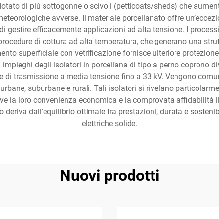
otato di più sottogonne o scivoli (petticoats/sheds) che aumenta
meteorologiche avverse. Il materiale porcellanato offre un’eccezi
i di gestire efficacemente applicazioni ad alta tensione. I proces
procedure di cottura ad alta temperatura, che generano una stru
amento superficiale con vetrificazione fornisce ulteriore protezi
 impieghi degli isolatori in porcellana di tipo a perno coprono diver
ee di trasmissione a media tensione fino a 33 kV. Vengono comunem
he urbane, suburbane e rurali. Tali isolatori si rivelano particolarm
 la loro convenienza economica e la comprovata affidabilità li r
 deriva dall’equilibrio ottimale tra prestazioni, durata e sosteni
elettriche solide.
Nuovi prodotti