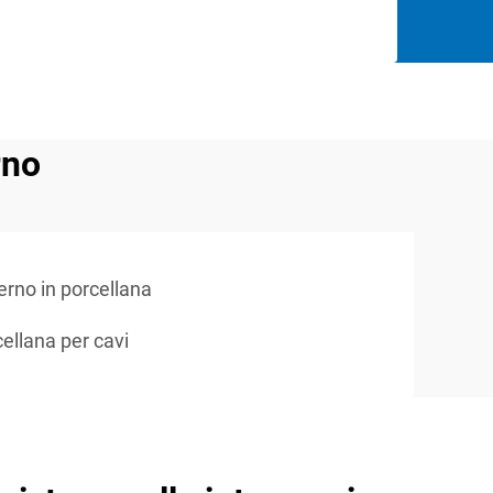
rno
erno in porcellana
cellana per cavi