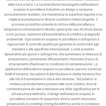
della torre a terra. Le caratteristiche tecnologiche dell'isolatore
sospeso in porcellana includono un design a campana
accuratamente studiato, che massimizza la superficie esposta e ne
migliora le prestazioni in diverse condizioni meteorologiche. Il
processo produttivo prevede la cottura della porcellana a
temperature estremamente elevate, generando una struttura densa
e non porosa, resistente all'assorbimento di umidità e al degrado
ambientale. Ogni isolatore sospeso in porcellana è sottoposto a
rigorosi test di controllo qualità per garantire la conformità agli
standard e alle specifiche internazionali. L'unità presenta
tipicamente più gonne o sottogonne, che aumentano la distanza di
strisciamento, prevenendo efficacemente i fenomeni di arco di
strisciamento (flashover) in condizioni di contaminazione. Le
applicazioni dell'isolatore sospeso in porcellana coprono numerosi
livelli di tensione, dai sistemi di distribuzione in media tensione fino
alle reti di trasmissione in extra-alta tensione. Tali isolatori si
rivelano particolarmente preziosi nelle zone costiere, dove la
contaminazione da sale costituisce una sfida significativa per le
infrastrutture elettriche. Il design dell'isolatore sospeso in
porcellana consente di sopportare diversi carichi meccanici,
preservando al contempo l'integrità elettrica anche in condizioni