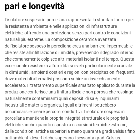
pari e longevità
L'isolatore sospeso in porcellana rappresenta lo standard aureo per
la resistenza ambientale nelle applicazioni di infrastrutture
elettriche, offrendo una protezione senza pari contro le condizioni
naturali più estreme. La composizione ceramica avanzata
dell'isolatore sospeso in porcellana crea una barriera impermeabile
che resiste all'infiltrazione di umidità, prevenendo il degrado interno
che comunemente colpisce altri materiali isolanti nel tempo. Questa
eccezionale resistenza all'umidità si rivela particolarmente cruciale
in climi umidi, ambienti costieri e regioni con precipitazioni frequenti,
dove materiali alternativi possono subire un invecchiamento
accelerato. Il trattamento superficiale smaltato applicato durante la
produzione conferisce una finitura liscia e non porosa che respinge
naturalmente contaminanti quali depositi di sale, inquinanti
industriali e materia organica, i quali altrimenti potrebbero
accumularsi e creare percorsi conduttivi. L'isolatore sospeso in
porcellana mantiene la propria integrità strutturale e le proprietà
elettriche anche quando esposto a escursioni termiche estreme,
dalle condizioni artiche superiori a meno quaranta gradi Celsius fino
agli ambienti desertici che superano i sessanta gradi Celsius.