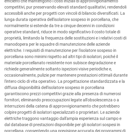
efficienti che mantengono i costi iniziali di approvvigionamento
competitivi, pur preservando elevati standard qualitativi, rendendoli
accessibili anche per progetti con vincoli di bilancio diversificati. La
lunga durata operativa dell'isolatore sospeso in porcellana, che
normalmente si estende da tre a cinque decenni in condizioni
operative standard, riduce in modo significativo il costo totale di
proprietà, limitando la frequenza delle sostituzioni e i relativi costi di
manodopera per le squadre di manutenzione delle aziende
elettriche. I requisiti di manutenzione per l'isolatore sospeso in
porcellana sono minimi rispetto ad altri tipi di isolatori, poiché il
materiale porcellanato resistente non subisce degradazione e
richiede generalmente soltanto ispezioni visive periodiche e,
occasionalmente, pulizie per mantenere prestazioni ottimali durante
l'intero ciclo di vita operativo. La progettazione standardizzata e la
diffusa disponibilità dell'isolatore sospeso in porcellana
garantiscono prezzi competitivi grazie alla presenza di numerosi
fornitori, eliminando preoccupazioni legate all'obsolescenza o a
interruzioni della catena di approvvigionamento che potrebbero
colpire progetti di isolatori specializzati o proprietari. Le aziende
elettriche traggono vantaggio dall'ampia esperienza sul campo e
dal database di prestazioni disponibile per gli isolatori sospesi in
porcellana, consentendo una previsione accurata dei programmi di