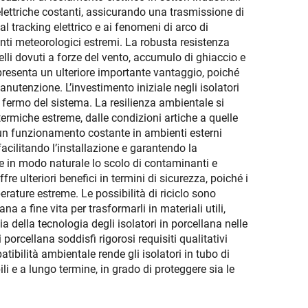
dielettriche costanti, assicurando una trasmissione di
l tracking elettrico e ai fenomeni di arco di
nti meteorologici estremi. La robusta resistenza
elli dovuti a forze del vento, accumulo di ghiaccio e
ppresenta un ulteriore importante vantaggio, poiché
anutenzione. L’investimento iniziale negli isolatori
i fermo del sistema. La resilienza ambientale si
ermiche estreme, dalle condizioni artiche a quelle
ce un funzionamento costante in ambienti esterni
acilitando l’installazione e garantendo la
sce in modo naturale lo scolo di contaminanti e
e ulteriori benefici in termini di sicurezza, poiché i
rature estreme. Le possibilità di riciclo sono
na a fine vita per trasformarli in materiali utili,
ia della tecnologia degli isolatori in porcellana nelle
porcellana soddisfi rigorosi requisiti qualitativi
bilità ambientale rende gli isolatori in tubo di
li e a lungo termine, in grado di proteggere sia le