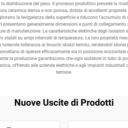
la distribuzione del peso. Il processo produttivo prevede la model
ra ceramica densa e non porosa, dotata di eccellenti proprietà el
iorano la levigatezza della superficie e riducono l’accumulo di
tori presentano generalmente dimensioni e punti di collegamento 
ure di manutenzione. Le caratteristiche elettriche degli isolatori 
oni stabili su ampi intervalli di temperatura. Le loro proprietà
notevole tolleranza ai bruschi sbalzi termici, rendendoli idonei 
i porcellana di operare efficacemente sia in posizione orizzontale
ante la produzione garantiscono che ogni isolatore in tubo di por
anica, offrendo alle aziende elettriche e agli impianti industrial
termine.
Nuove Uscite di Prodotti