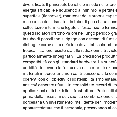
diversificati. Il principale beneficio risiede nelle l
energia affidabile e riducendo al minimo le perdite e
superficie (flashover), mantenendo le proprie capac
meccanica degli isolatori in tubo di porcellana conse
sollecitazioni termiche legate all’espansione termic
questi isolatori offrono valore nel lungo periodo gra
in tubo di porcellana si ripaga con decenni di funzi
distingue come un beneficio chiave: tali isolatori 
tropicali. La loro resistenza alle radiazioni ultravi
particolarmente impegnativi. La precisione produtti
compatibilità con gli standard hardware. La superfic
umidità, riducendo la frequenza della manutenzione e 
materiali in porcellana non contribuiscono alla comb
coerenti con gli obiettivi di sostenibilità ambientale,
anziché generare rifiuti. Un consolidato record di imp
applicazioni critiche delle infrastrutture. Protocolli
prima della messa in servizio. La combinazione di e
porcellana un investimento intelligente per i moderni
apparecchiature che il personale, preservando al co