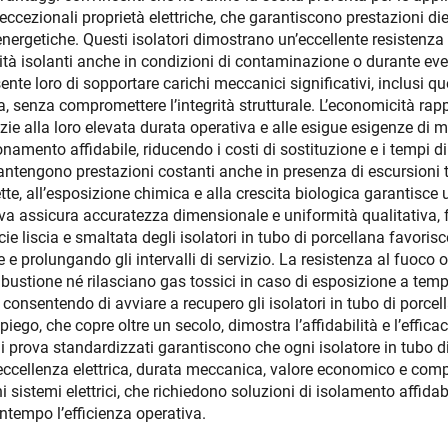
oro eccezionali proprietà elettriche, che garantiscono prestazioni 
nergetiche. Questi isolatori dimostrano un’eccellente resistenza a
ità isolanti anche in condizioni di contaminazione o durante eve
nte loro di sopportare carichi meccanici significativi, inclusi qu
a, senza compromettere l’integrità strutturale. L’economicità ra
zie alla loro elevata durata operativa e alle esigue esigenze di m
onamento affidabile, riducendo i costi di sostituzione e i tempi d
mantengono prestazioni costanti anche in presenza di escursioni t
olette, all’esposizione chimica e alla crescita biologica garantis
va assicura accuratezza dimensionale e uniformità qualitativa, f
ie liscia e smaltata degli isolatori in tubo di porcellana favori
prolungando gli intervalli di servizio. La resistenza al fuoco offr
ustione né rilasciano gas tossici in caso di esposizione a tempe
 consentendo di avviare a recupero gli isolatori in tubo di porcella
iego, che copre oltre un secolo, dimostra l’affidabilità e l’efficac
 di prova standardizzati garantiscono che ogni isolatore in tubo di 
ccellenza elettrica, durata meccanica, valore economico e compati
 sistemi elettrici, che richiedono soluzioni di isolamento affidabi
ntempo l’efficienza operativa.