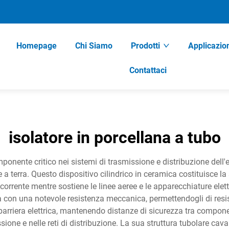
Homepage
Chi Siamo
Prodotti
Applicazio
Contattaci
isolatore in porcellana a tubo
ponente critico nei sistemi di trasmissione e distribuzione dell'en
e a terra. Questo dispositivo cilindrico in ceramica costituisce la
orrente mentre sostiene le linee aeree e le apparecchiature elettr
ca con una notevole resistenza meccanica, permettendogli di resis
rriera elettrica, mantenendo distanze di sicurezza tra componenti
missione e nelle reti di distribuzione. La sua struttura tubolare c