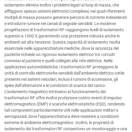
isolamento elimina inoltre i problemi legati ai loop di massa, che
affliggono spesso sistemi elettronici complessi, nei quali riferimenti
multipli di massa possono generare percorsi di corrente indesiderati
e introdurre rumore nei canali di segnale sensibili. Le moderne
progettazioni di trasformatori RF raggiungono livelli di isolamento
superiori a 1000 V, garantendo una protezione robusta anche in
ambienti ad alta tensione. Questa capacità di isolamento risulta
essenziale nelle apparecchiature mediche, dove la sicurezza del
paziente richiede un rigoroso isolamento elettrico tra i circuiti
connessi al paziente e quelli collegati alla rete elettrica. Nelle
applicazioni automobilistiche, i trasformatori RF proteggono le
unità di controllo elettroniche sensibili dall’ambiente elettrico ostile
presente nei sistemi veicolari, inclusi il rumore di accensione, gli
spike dell’alternatore e le condizioni di scarica del carico.
L’isolamento magnetico intrinseco al funzionamento dei
trasformatori RF offre inoltre protezione contro eventi di impulso
elettromagnetico (EMP) e scariche elettrostatiche (ESD), rendendo
tali componenti particolarmente utili nelle applicazioni militari e
aerospaziali, dove l’apparecchiatura deve resistere a condizioni
estreme di ambiente elettromagnetico. Inoltre, le proprietà di
isolamento dei trasformatori RF consentono un monitoraggio e una