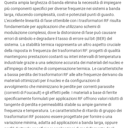
Questa ampia larghezza di banda elimina la necessità di impiegare
più componenti specifici per diverse frequenze nei sistemi a banda
larga, riducendo complessità, costi e potenziali punti di guasto.
L’eccellente linearità di fase ottenibile con i trasformatori RF risulta
fondamentale per applicazioni che utilizzano schemi di
modulazione complessi, dove la distorsione di fase può causare
errori di simbolo e degradare il tasso di errore sul bit (BER) del
sistema. La stabilità termica rappresenta un altro aspetto cruciale
della risposta in frequenza dei trasformatori RF: progetti di qualità
mantengono prestazioni costanti su interi intervalli di temperatura
industriale grazie a una selezione accurata dei materiali del nucleo e
all’impiego di tecniche di compensazione termica. Le caratteristiche
a bassa perdita dei trasformatori RF alle alte frequenze derivano da
materiali ottimizzati per il nucleo e da configurazioni di
avvolgimento che minimizzano le perdite per correnti parassite
(correnti di Foucault) e gli effetti pelle. I materiali a base di ferrite
specificamente formulati per applicazioni RF offrono valori ridotti di
tangente di perdita e permeabilità stabile su ampie gamme di
frequenza e temperatura. Le caratteristiche di ritardo di gruppo dei
trasformatori RF possono essere progettate per fornire o una
variazione minima, adatta ad applicazioni a banda larga, oppure