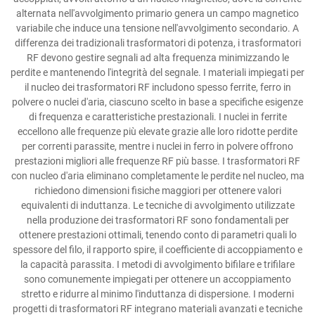
alternata nell'avvolgimento primario genera un campo magnetico
variabile che induce una tensione nell'avvolgimento secondario. A
differenza dei tradizionali trasformatori di potenza, i trasformatori
RF devono gestire segnali ad alta frequenza minimizzando le
perdite e mantenendo l'integrità del segnale. I materiali impiegati per
il nucleo dei trasformatori RF includono spesso ferrite, ferro in
polvere o nuclei d'aria, ciascuno scelto in base a specifiche esigenze
di frequenza e caratteristiche prestazionali. I nuclei in ferrite
eccellono alle frequenze più elevate grazie alle loro ridotte perdite
per correnti parassite, mentre i nuclei in ferro in polvere offrono
prestazioni migliori alle frequenze RF più basse. I trasformatori RF
con nucleo d'aria eliminano completamente le perdite nel nucleo, ma
richiedono dimensioni fisiche maggiori per ottenere valori
equivalenti di induttanza. Le tecniche di avvolgimento utilizzate
nella produzione dei trasformatori RF sono fondamentali per
ottenere prestazioni ottimali, tenendo conto di parametri quali lo
spessore del filo, il rapporto spire, il coefficiente di accoppiamento e
la capacità parassita. I metodi di avvolgimento bifilare e trifilare
sono comunemente impiegati per ottenere un accoppiamento
stretto e ridurre al minimo l'induttanza di dispersione. I moderni
progetti di trasformatori RF integrano materiali avanzati e tecniche