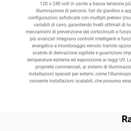
120 o 240 volt in uscite a bassa tensione più
illuminazione di percorsi, fari da giardino e a
configurazioni sofisticate con multipli prelievi (m
variabili di cavo, garantendo livelli ottimali di 
meccanismi di prevenzione dei cortocircuiti e funzion
più avanzati integrano controlli intelligenti e f
energetico e monitoraggio remoto tramite opzioni 
scatole di derivazione sigillate e guarnizioni i
temperature estreme ed esposizione ai raggi UV. Le 
proprietà commerciali, ai sistemi di illuminazio
installazioni speciali per esterni, come l’illumina
consente installazioni scalabili, che possono ess
Ra