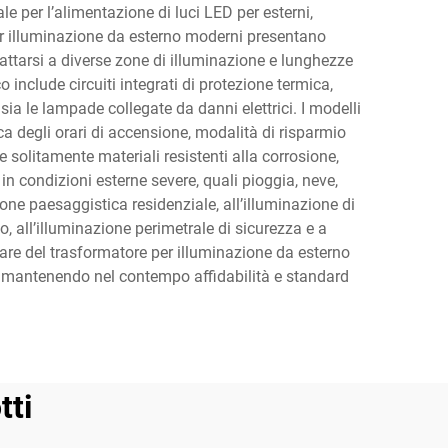
e per l’alimentazione di luci LED per esterni,
 per illuminazione da esterno moderni presentano
dattarsi a diverse zone di illuminazione e lunghezze
o include circuiti integrati di protezione termica,
sia le lampade collegate da danni elettrici. I modelli
a degli orari di accensione, modalità di risparmio
 solitamente materiali resistenti alla corrosione,
n condizioni esterne severe, quali pioggia, neve,
one paesaggistica residenziale, all’illuminazione di
o, all’illuminazione perimetrale di sicurezza e a
ulare del trasformatore per illuminazione da esterno
e, mantenendo nel contempo affidabilità e standard
tti