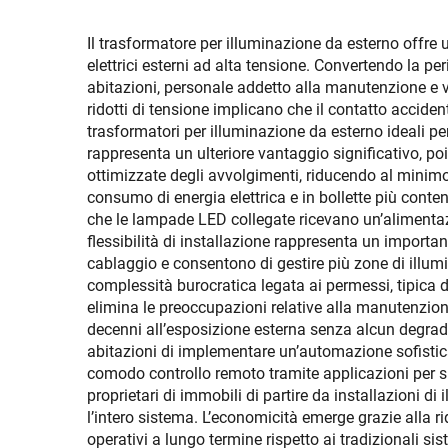
Il trasformatore per illuminazione da esterno offre u
elettrici esterni ad alta tensione. Convertendo la p
abitazioni, personale addetto alla manutenzione e visi
ridotti di tensione implicano che il contatto accide
trasformatori per illuminazione da esterno ideali pe
rappresenta un ulteriore vantaggio significativo, p
ottimizzate degli avvolgimenti, riducendo al minimo
consumo di energia elettrica e in bollette più conte
che le lampade LED collegate ricevano un’alimentazi
flessibilità di installazione rappresenta un importa
cablaggio e consentono di gestire più zone di illumin
complessità burocratica legata ai permessi, tipica d
elimina le preoccupazioni relative alla manutenzione
decenni all’esposizione esterna senza alcun degrado 
abitazioni di implementare un’automazione sofisticat
comodo controllo remoto tramite applicazioni per s
proprietari di immobili di partire da installazioni
l’intero sistema. L’economicità emerge grazie alla r
operativi a lungo termine rispetto ai tradizionali s