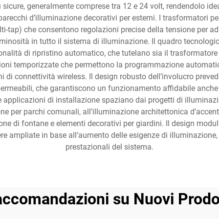
 sicure, generalmente comprese tra 12 e 24 volt, rendendolo ideal
pparecchi d’illuminazione decorativi per esterni. I trasformatori
ulti-tap) che consentono regolazioni precise della tensione per a
luminosità in tutto il sistema di illuminazione. Il quadro tecnologic
alità di ripristino automatico, che tutelano sia il trasformatore 
unzioni temporizzate che permettono la programmazione automatic
di connettività wireless. Il design robusto dell’involucro prevede
mpermeabili, che garantiscono un funzionamento affidabile anche i
applicazioni di installazione spaziano dai progetti di illuminazi
ne per parchi comunali, all’illuminazione architettonica d’accent
zione di fontane e elementi decorativi per giardini. Il design mod
ere ampliate in base all’aumento delle esigenze di illuminazion
prestazionali del sistema.
ccomandazioni su Nuovi Prodo