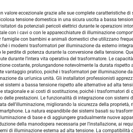
n valore eccezionale grazie alle sue complete caratteristiche di s
ericolosa tensione domestica in una sicura uscita a bassa tension
tatori da potenziali pericoli elettrici durante le operazioni intorno
ntale con i cavi o con le apparecchiature di illuminazione compor
r famiglie con bambini e animali domestici che utilizzano frequen
oiché i moderni trasformatori per illuminazione da esterno integr
 le perdite di potenza durante la conversione della tensione. Que
nute durante l’intera vita operativa del trasformatore. Le capaci
one costante, prolungandone notevolmente la durata rispetto a s
nte vantaggio pratico, poiché i trasformatori per illuminazione d
azione da un’unica unità. Gli installatori professionisti apprezza
ei sistemi a bassa tensione rispetto alle alternative ad alta tens
 stagionale e ai costi di sostituzione, poiché i trasformatori di 
delle prestazioni. Le funzionalità di integrazione con sistemi di 
a dell’illuminazione, migliorando la sicurezza della proprietà, r
martphone. La natura espandibile dei sistemi basati su trasform
 di illuminazione di base e di aggiungere gradualmente nuove app
iduzione della manodopera necessaria per l’installazione, ai requi
istemi di illuminazione esterna ad alta tensione. La compatibilit