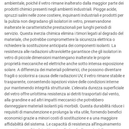
ambientale, poiché il vetro rimane inalterato dalla maggior parte dei
prodotti chimici presenti negli ambienti industriali. Piogge acide,
spruzzi salini nelle zone costiere, inquinanti industriali e prodotti per
la pulizia non degradano gli isolatori in vetro, preservandone
inalterate le caratteristiche prestazionali per lunghi periodi di
servizio. Questa inerzia chimica elimina i timori legati al degrado del
materiale, che potrebbe compromettere la sicurezza elettrica o
richiedere la sostituzione anticipata dei componenti isolanti. La
resistenza alle radiazioni ultraviolette garantisce che gli isolatori in
vetro di piccole dimensioni mantengano inalterate le proprie
proprietà meccaniche ed elettriche anche sotto intensa esposizione
solare. A differenza dei materiali polimerici, che possono diventare
fragili o scolorirsi a causa delle radiazioni UV, il vetro rimane stabile e
trasparente, consentendo ispezioni visive delle condizioni interne
pur mantenendo integrità strutturale. L’elevata durezza superficiale
del vetro offre un’ottima resistenza ai detriti trasportati dal vento,
alla grandine e ad altri impatti meccanici che potrebbero
danneggiare materiali isolanti più morbidi. Questa durabilità riduce i
requisiti di manutenzione e prolunga la vita utile, fornendo benefici
economici grazie a minori costi di sostituzione e a una maggiore
affidabilità del sistema. Le capacità di resistenza all’inquinamento