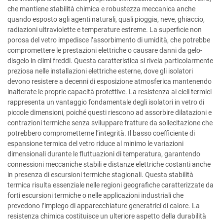
che mantiene stabilità chimica e robustezza meccanica anche
quando esposto agli agenti naturali, quali pioggia, neve, ghiaccio,
radiazioni ultraviolette e temperature estreme. La superficie non
porosa del vetro impedisce l’assorbimento di umidità, che potrebbe
compromettere le prestazioni elettriche o causare danni da gelo-
disgelo in climi freddi. Questa caratteristica si rivela particolarmente
preziosa nelle installazioni elettriche esterne, dove gli isolatori
devono resistere a decenni di esposizione atmosferica mantenendo
inalterate le proprie capacità protettive. La resistenza ai cicli termici
rappresenta un vantaggio fondamentale degli isolatori in vetro di
piccole dimensioni, poiché questi riescono ad assorbire dilatazioni e
contrazioni termiche senza sviluppare fratture da sollecitazione che
potrebbero comprometterne l’integrità. Il basso coefficiente di
espansione termica del vetro riduce al minimo le variazioni
dimensionali durante le fluttuazioni di temperatura, garantendo
connessioni meccaniche stabili e distanze elettriche costanti anche
in presenza di escursioni termiche stagionali. Questa stabilità
termica risulta essenziale nelle regioni geografiche caratterizzate da
forti escursioni termiche o nelle applicazioni industriali che
prevedono l’impiego di apparecchiature generatrici di calore. La
resistenza chimica costituisce un ulteriore aspetto della durabilità