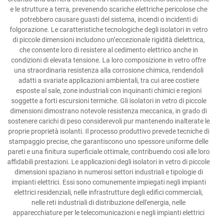
e le strutture a terra, prevenendo scariche elettriche pericolose che
potrebbero causare guasti del sistema, incendi o incidenti di
folgorazione. Le caratteristiche tecnologiche degli isolatori in vetro
di piccole dimensioni includono un’eccezionale rigidità dielettrica,
che consente loro di resistere al cedimento elettrico anche in
condizioni di elevata tensione. La loro composizione in vetro offre
una straordinaria resistenza alla corrosione chimica, rendendoli
adatti a svariate applicazioni ambientali, tra cui aree costiere
esposte al sale, zone industriali con inquinanti chimici e regioni
soggette a forti escursioni termiche. Gli isolatori in vetro di piccole
dimensioni dimostrano notevole resistenza meccanica, in grado di
sostenere carichi di peso considerevoli pur mantenendo inalterate le
proprie proprietà isolanti. Il processo produttivo prevede tecniche di
stampaggio precise, che garantiscono uno spessore uniforme delle
pareti e una finitura superficiale ottimale, contribuendo così alle loro
affidabili prestazioni. Le applicazioni degli isolatori in vetro di piccole
dimensioni spaziano in numerosi settori industriali e tipologie di
impianti elettrici. Essi sono comunemente impiegati negli impianti
elettrici residenziali, nelle infrastrutture degli edifici commerciali,
nelle reti industriali di distribuzione dell'energia, nelle
apparecchiature per le telecomunicazioni e negli impianti elettrici