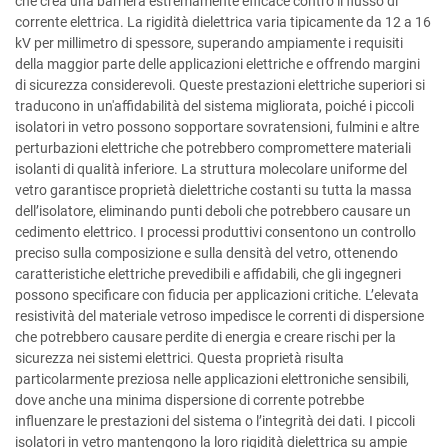
che crea una barriera estremamente efficace contro il flusso di
corrente elettrica. La rigidità dielettrica varia tipicamente da 12 a 16
kV per millimetro di spessore, superando ampiamente i requisiti
della maggior parte delle applicazioni elettriche e offrendo margini
di sicurezza considerevoli. Queste prestazioni elettriche superiori si
traducono in un'affidabilità del sistema migliorata, poiché i piccoli
isolatori in vetro possono sopportare sovratensioni, fulmini e altre
perturbazioni elettriche che potrebbero compromettere materiali
isolanti di qualità inferiore. La struttura molecolare uniforme del
vetro garantisce proprietà dielettriche costanti su tutta la massa
dell’isolatore, eliminando punti deboli che potrebbero causare un
cedimento elettrico. I processi produttivi consentono un controllo
preciso sulla composizione e sulla densità del vetro, ottenendo
caratteristiche elettriche prevedibili e affidabili, che gli ingegneri
possono specificare con fiducia per applicazioni critiche. L’elevata
resistività del materiale vetroso impedisce le correnti di dispersione
che potrebbero causare perdite di energia e creare rischi per la
sicurezza nei sistemi elettrici. Questa proprietà risulta
particolarmente preziosa nelle applicazioni elettroniche sensibili,
dove anche una minima dispersione di corrente potrebbe
influenzare le prestazioni del sistema o l’integrità dei dati. I piccoli
isolatori in vetro mantengono la loro rigidità dielettrica su ampie