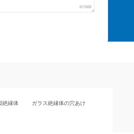
0/1000
製絶縁体
ガラス絶縁体の穴あけ