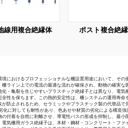
地線用複合絶縁体
ポスト複合絶縁
環境におけるプロフェッショナルな柵設置用途において、その
、柵ライン上での電流の最適な流れが確保され、動物の確実な
脆化・亀裂を生じやすいプラスチック絶縁子とは異なり、電気
完全性を保ちます。この熱的安定性は、柵システムの運用寿命
収が防止されるため、セラミックやプラスチック製の代替品で
）劣化に対しても耐性があり、色あせや材質の劣化による構造強
物の付着を自然に剥離させ、導電性パスの形成を抑制し、最小
。電気柵用ガラス絶縁子は、木材・鋼材・コンクリート・ファ