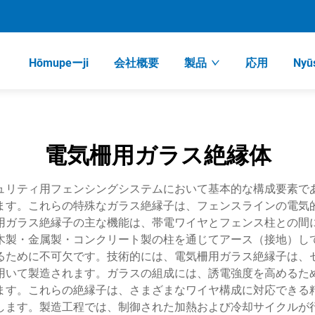
Hōmupeーji
会社概要
製品
応用
Nyū
電気柵用ガラス絶縁体
ュリティ用フェンシングシステムにおいて基本的な構成要素で
ます。これらの特殊なガラス絶縁子は、フェンスラインの電気
用ガラス絶縁子の主な機能は、帯電ワイヤとフェンス柱との間
木製・金属製・コンクリート製の柱を通じてアース（接地）し
るために不可欠です。技術的には、電気柵用ガラス絶縁子は、
用いて製造されます。ガラスの組成には、誘電強度を高めるた
ます。これらの絶縁子は、さまざまなワイヤ構成に対応できる
します。製造工程では、制御された加熱および冷却サイクルが