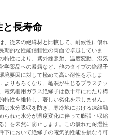
性と長寿命
は、従来の絶縁材と比較して、耐候性に優れ
長期的な性能信頼性の両面で卓越していま
の特性により、紫外線照射、温度変動、湿気
化学薬品への暴露など、他のタイプの絶縁子
環境要因に対して極めて高い耐性を示しま
によりもろくなり、亀裂が生じるプラスチッ
、電気柵用ガラス絶縁子は数十年にわたり構
的特性を維持し、著しい劣化を示しません。
面は水分吸収を防ぎ、寒冷地における凍結融
められた水分が温度変化に伴って膨張・収縮
る）を未然に防止します。この優れた耐湿性
件下において絶縁子の電気的性能を損なう可