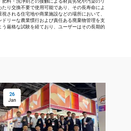
・肥料・洗浄剤との接触による材質劣化や汚染のリ
わたり交換不要で使用可能であり、その長寿命によ
重視される住宅地や商業施設などの場所において、
ンドリーな農業慣行および責任ある廃棄物管理を支
よう厳格な試験を経ており、ユーザーはその長期的
26
Jan