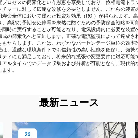
置プロセスの簡素化という恩恵を享受しており、位相電流トラ
クチャーに対して広範な改修を必要としません。これらの装置
寿命全体において優れた投資対効果（ROI）が得られます。
り、高額な予期せぬ停電を未然に防ぐための予防保全戦略を可
を同時に実行することが可能となり、電気設備内に必要な装置
構成の簡素化へと直結します。正確な電流監視によって達成さ
をもたらします。これは、わずかなパーセンテージ単位の効率
造は、過酷な環境条件下でも信頼性の高い性能を確保し、頻繁
リティにも満足しており、将来的な拡張や変更要件に対応可能
リアルタイムでのデータ収集および分析が可能となり、現代的
します。
最新ニュース
26