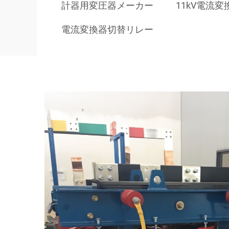
計器用変圧器メーカー
11kV電流
電流変換器切替リレー