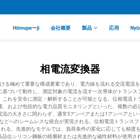
Hōmupeーji
会社概要
製品
応用
Nyū
相電流変換器
ける極めて重要な構成要素であり、電力線を流れる交流電流を
に基づいて動作し、測定対象の電流を流す一次導体がトランス
、これを安全に測定・解析することが可能となる。位相電流ト
護、および包括的な電力品質モニタリングといった、複数の必
電流の大きさに関わらず、通常5アンペアまたは1アンペアとい
などへのシームレスな統合が実現される。位相電流トランスフォ
）が含まれる。先進的なモデルでは、負荷条件の変化に応じても精度を維持す
には、高品位シリコン鋼板の積層材または先進的な磁性材料が使