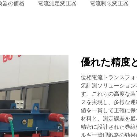
変換器の価格
電流測定変圧器
電流制限変圧器
優れた精度
位相電流トランスフォ
気計測ソリューション
す。これらの高度な装
スを実現し、多様な運
値を一貫して正確に保
材料と、測定誤差を最
精密に設計された巻線
ルギー管理戦略の効果