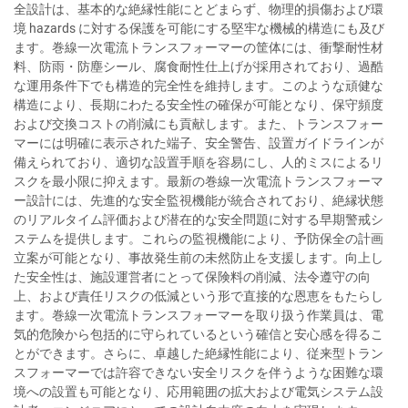
全設計は、基本的な絶縁性能にとどまらず、物理的損傷および環
境 hazards に対する保護を可能にする堅牢な機械的構造にも及び
ます。巻線一次電流トランスフォーマーの筐体には、衝撃耐性材
料、防雨・防塵シール、腐食耐性仕上げが採用されており、過酷
な運用条件下でも構造的完全性を維持します。このような頑健な
構造により、長期にわたる安全性の確保が可能となり、保守頻度
および交換コストの削減にも貢献します。また、トランスフォー
マーには明確に表示された端子、安全警告、設置ガイドラインが
備えられており、適切な設置手順を容易にし、人的ミスによるリ
スクを最小限に抑えます。最新の巻線一次電流トランスフォーマ
ー設計には、先進的な安全監視機能が統合されており、絶縁状態
のリアルタイム評価および潜在的な安全問題に対する早期警戒シ
ステムを提供します。これらの監視機能により、予防保全の計画
立案が可能となり、事故発生前の未然防止を支援します。向上し
た安全性は、施設運営者にとって保険料の削減、法令遵守の向
上、および責任リスクの低減という形で直接的な恩恵をもたらし
ます。巻線一次電流トランスフォーマーを取り扱う作業員は、電
気的危険から包括的に守られているという確信と安心感を得るこ
とができます。さらに、卓越した絶縁性能により、従来型トラン
スフォーマーでは許容できない安全リスクを伴うような困難な環
境への設置も可能となり、応用範囲の拡大および電気システム設