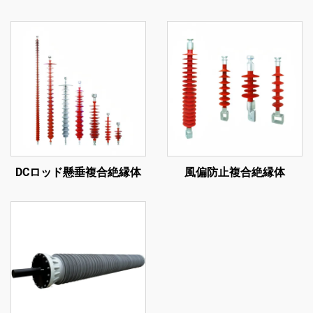
DCロッド懸垂複合絶縁体
風偏防止複合絶縁体