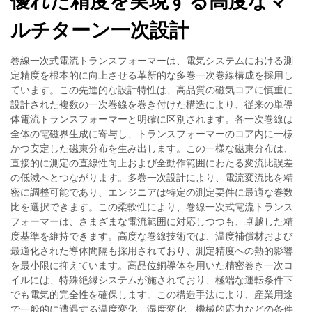
優れた精度を実現する高度なマ
ルチターン一次設計
巻線一次式電流トランスフォーマーは、電気システムにおける測
定精度を根本的に向上させる革新的な多巻一次巻線構成を採用し
ています。この先進的な設計特性は、高品質の磁気コアに慎重に
設計された複数の一次巻線を巻き付けた構造により、従来の単導
体電流トランスフォーマーと明確に区別されます。各一次巻線は
全体の電磁界生成に寄与し、トランスフォーマーのコア内に一様
かつ安定した磁束分布を生み出します。この一様な磁束分布は、
直接的に測定の直線性向上および全動作範囲にわたる変流比誤差
の低減へとつながります。多巻一次設計により、電流変流比を精
密に調整可能であり、エンジニアは特定の測定要件に最適な巻数
比を選択できます。この柔軟性により、巻線一次式電流トランス
フォーマーは、さまざまな電流範囲に対応しつつも、卓越した精
度基準を維持できます。高度な巻線技術では、温度補償材および
最適化された導体間隔も採用されており、測定精度への熱的影響
を最小限に抑えています。高品位銅導体を用いた精密巻き一次コ
イルには、特殊絶縁システムが施されており、極端な運転条件下
でも電気的完全性を確保します。この構造手法により、産業用途
で一般的に遭遇する温度変化、湿度変化、機械的応力などの条件