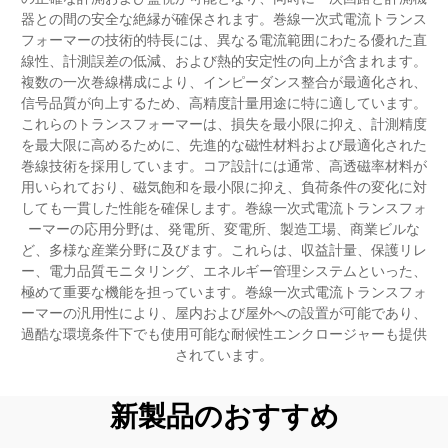
器との間の安全な絶縁が確保されます。巻線一次式電流トランス
フォーマーの技術的特長には、異なる電流範囲にわたる優れた直
線性、計測誤差の低減、および熱的安定性の向上が含まれます。
複数の一次巻線構成により、インピーダンス整合が最適化され、
信号品質が向上するため、高精度計量用途に特に適しています。
これらのトランスフォーマーは、損失を最小限に抑え、計測精度
を最大限に高めるために、先進的な磁性材料および最適化された
巻線技術を採用しています。コア設計には通常、高透磁率材料が
用いられており、磁気飽和を最小限に抑え、負荷条件の変化に対
しても一貫した性能を確保します。巻線一次式電流トランスフォ
ーマーの応用分野は、発電所、変電所、製造工場、商業ビルな
ど、多様な産業分野に及びます。これらは、収益計量、保護リレ
ー、電力品質モニタリング、エネルギー管理システムといった、
極めて重要な機能を担っています。巻線一次式電流トランスフォ
ーマーの汎用性により、屋内および屋外への設置が可能であり、
過酷な環境条件下でも使用可能な耐候性エンクロージャーも提供
されています。
新製品のおすすめ