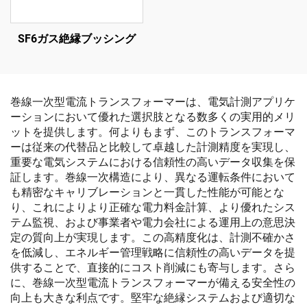
SF6ガス絶縁ブッシング
巻線一次型電流トランスフォーマーは、電気計測アプリケ
ーションにおいて優れた選択肢となる数多くの実用的メリ
ットを提供します。何よりもまず、このトランスフォーマ
ーは従来の代替品と比較して卓越した計測精度を実現し、
重要な電気システムにおける信頼性の高いデータ収集を保
証します。巻線一次構造により、異なる運転条件において
も精密なキャリブレーションと一貫した性能が可能とな
り、これによりより正確な電力料金計算、より優れたシス
テム監視、および事業者や電力会社による運用上の意思決
定の質向上が実現します。この高精度化は、計測不確かさ
を低減し、エネルギー管理戦略に信頼性の高いデータを提
供することで、直接的にコスト削減にも寄与します。さら
に、巻線一次型電流トランスフォーマーが備える安全性の
向上も大きな利点です。堅牢な絶縁システムおよび適切な