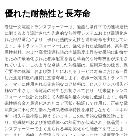
優れた耐熱性と長寿命
巻線一次電流トランスフォーマーは、過酷な条件下での連続運転
に耐えるよう設計された先進的な熱管理システムおよび最適化さ
れた部品選定により、優れた熱的安定性と運用寿命を実現してい
ます。本トランスフォーマーには、強化された放熱経路、高熱伝
導性材料、および高電流運転時の内部温度上昇を効果的に制御す
るための最適化された巻線配置を含む革新的な冷却技術が採用さ
れています。このような卓越した熱性能は、運用寿命の延長、保
守要件の低減、および数十年にわたるサービス寿命における一貫
した測定精度の維持に直接寄与します。巻線一次電流トランスフ
ォーマーに使用される先進的なコア材料は、ヒステリシス損失が
極めて小さく、渦電流の発生も抑制されており、従来型トランス
フォーマー設計と比較して内部発熱量を大幅に低減します。特殊
磁性鋼合金と最適化されたコア形状が協調して作用し、正確な電
流変換に不可欠な優れた磁気透磁率特性を維持しながら、エネル
ギー損失を最小限に抑えています。この効率的な磁気設計によ
り、絶縁材料および巻線導体への熱応力が低減され、低品質トラ
ンスフォーマーでよく見られる早期劣化や性能低下を防止しま
す。また、巻線一次電流トランスフォーマーには、温度変化に対