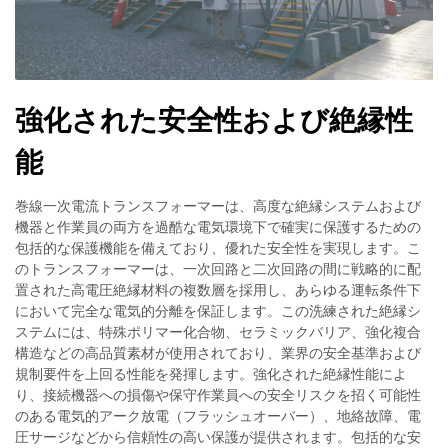
強化された安全性および絶縁性
能
巻線一次電流トランスフォーマーは、高度な絶縁システムおよび
機器と作業員の両方を過酷な電気環境下で確実に保護するための
包括的な保護機能を備えており、優れた安全性を実現します。こ
のトランスフォーマーは、一次回路と二次回路の間に戦略的に配
置された高電圧絶縁材料の複数層を採用し、あらゆる運転条件下
において完全な電気的分離を保証します。この洗練された絶縁シ
ステムには、特殊ポリマー化合物、セラミックバリア、強化複合
構造などの高品質素材が使用されており、業界の安全基準および
規制要件を上回る性能を発揮します。強化された絶縁性能によ
り、接続機器への損傷や保守作業員への安全リスクを招く可能性
のある電気的アーク放電（フラッシュオーバー）、地絡故障、電
圧サージなどから信頼性の高い保護が提供されます。包括的な安