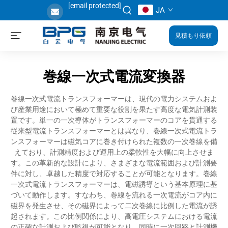
[email protected]
JA
見積もり依頼
巻線一次式電流変換器
巻線一次式電流トランスフォーマーは、現代の電力システムおよ
び産業用途において極めて重要な役割を果たす高度な電気計測装
置です。単一の一次導体がトランスフォーマーのコアを貫通する
従来型電流トランスフォーマーとは異なり、巻線一次式電流トラ
ンスフォーマーは磁気コアに巻き付けられた複数の一次巻線を備
えており、計測精度および運用上の柔軟性を大幅に向上させま
す。この革新的な設計により、さまざまな電流範囲および計測要
件に対し、卓越した精度で対応することが可能となります。巻線
一次式電流トランスフォーマーは、電磁誘導という基本原理に基
づいて動作します。すなわち、巻線を流れる一次電流がコア内に
磁界を発生させ、その磁界によって二次巻線に比例した電流が誘
起されます。この比例関係により、高電圧システムにおける電流
の正確な計測および監視が可能となり、同時に一次回路と計測機