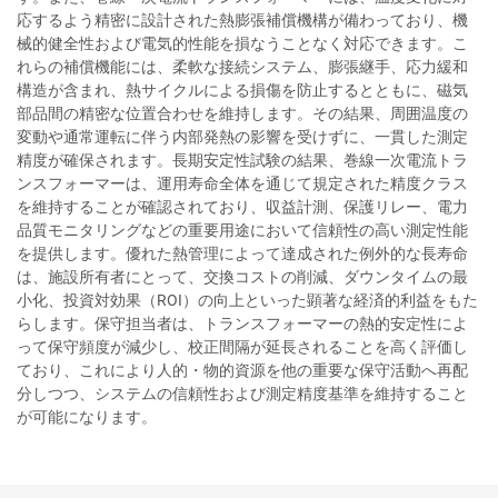
応するよう精密に設計された熱膨張補償機構が備わっており、機
械的健全性および電気的性能を損なうことなく対応できます。こ
れらの補償機能には、柔軟な接続システム、膨張継手、応力緩和
構造が含まれ、熱サイクルによる損傷を防止するとともに、磁気
部品間の精密な位置合わせを維持します。その結果、周囲温度の
変動や通常運転に伴う内部発熱の影響を受けずに、一貫した測定
精度が確保されます。長期安定性試験の結果、巻線一次電流トラ
ンスフォーマーは、運用寿命全体を通じて規定された精度クラス
を維持することが確認されており、収益計測、保護リレー、電力
品質モニタリングなどの重要用途において信頼性の高い測定性能
を提供します。優れた熱管理によって達成された例外的な長寿命
は、施設所有者にとって、交換コストの削減、ダウンタイムの最
小化、投資対効果（ROI）の向上といった顕著な経済的利益をもた
らします。保守担当者は、トランスフォーマーの熱的安定性によ
って保守頻度が減少し、校正間隔が延長されることを高く評価し
ており、これにより人的・物的資源を他の重要な保守活動へ再配
分しつつ、システムの信頼性および測定精度基準を維持すること
が可能になります。