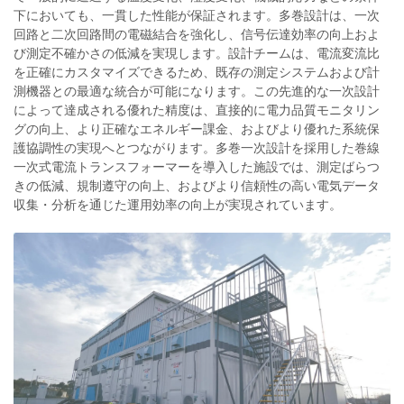
下においても、一貫した性能が保証されます。多巻設計は、一次
回路と二次回路間の電磁結合を強化し、信号伝達効率の向上およ
び測定不確かさの低減を実現します。設計チームは、電流変流比
を正確にカスタマイズできるため、既存の測定システムおよび計
測機器との最適な統合が可能になります。この先進的な一次設計
によって達成される優れた精度は、直接的に電力品質モニタリン
グの向上、より正確なエネルギー課金、およびより優れた系統保
護協調性の実現へとつながります。多巻一次設計を採用した巻線
一次式電流トランスフォーマーを導入した施設では、測定ばらつ
きの低減、規制遵守の向上、およびより信頼性の高い電気データ
収集・分析を通じた運用効率の向上が実現されています。