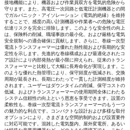
接地機能により、機器および作業員双方を電気的危険から
守ります。また、高電圧一次回路と低電圧計測機器との間
でガルバニック・アイソレーション（電気的絶縁）を維持
することで、感度の高い計測機器や作業者への危険な電圧
伝達リスクを完全に排除します。このような安全性の向上
は、保険料の削減、職場事故の最小化、および厳格な電気
安全規制への適合確保に貢献します。さらに、巻線一次型
電流トランスフォーマーは優れた熱性能および長期的な安
定性を示します。先進的な巻線構成および最適化されたコ
ア設計により内部発熱が最小限に抑えられ、従来のトラン
スフォーマーと比較して大幅に長寿命化が実現します。こ
のような優れた熱管理により、保守頻度が低減され、交換
周期が延長され、長期にわたって一貫した計測精度が維持
されます。ユーザーはダウンタイムの削減、保守コストの
低減、およびトランスフォーマーの使用期間全体にわたる
システム信頼性の向上という恩恵を享受できます。設置の
柔軟性も、巻線一次型電流トランスフォーマーのもう一つ
の魅力的な利点です。コンパクトな設計および多様な取付
オプションにより、さまざまな空間的制約および設置要件
に対応可能です。混雑した電気盤内、屋外変電所、あるい