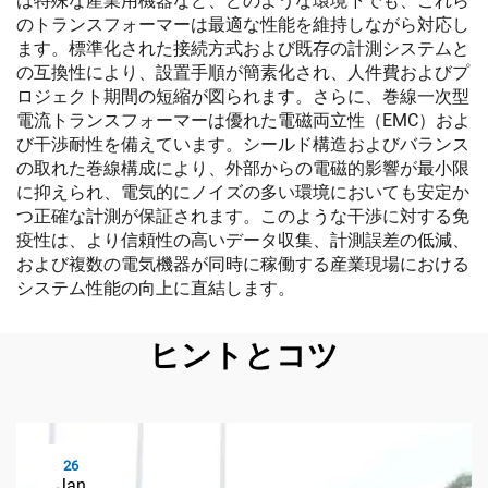
は特殊な産業用機器など、どのような環境下でも、これら
のトランスフォーマーは最適な性能を維持しながら対応し
ます。標準化された接続方式および既存の計測システムと
の互換性により、設置手順が簡素化され、人件費およびプ
ロジェクト期間の短縮が図られます。さらに、巻線一次型
電流トランスフォーマーは優れた電磁両立性（EMC）およ
び干渉耐性を備えています。シールド構造およびバランス
の取れた巻線構成により、外部からの電磁的影響が最小限
に抑えられ、電気的にノイズの多い環境においても安定か
つ正確な計測が保証されます。このような干渉に対する免
疫性は、より信頼性の高いデータ収集、計測誤差の低減、
および複数の電気機器が同時に稼働する産業現場における
システム性能の向上に直結します。
ヒントとコツ
26
Jan