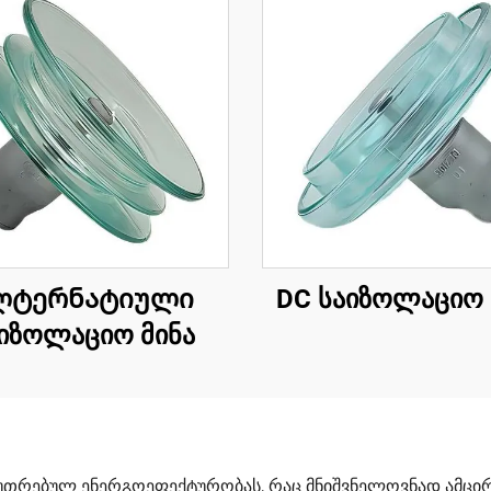
ლტერნატიული
DC საიზოლაციო 
იზოლაციო მინა
რებულ ენერგოეფექტურობას, რაც მნიშვნელოვნად ამცირე