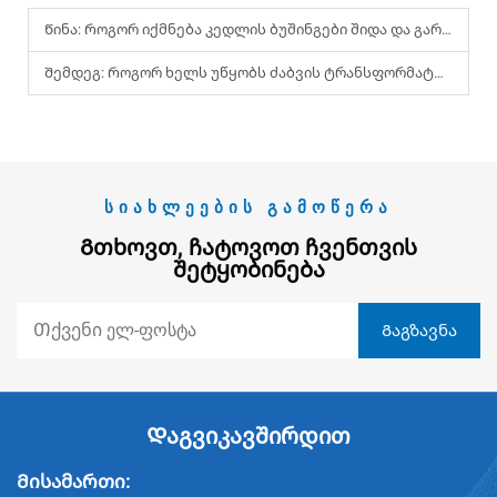
Წინა:
Როგორ იქმნება კედლის ბუშინგები შიდა და გარე გამოყენებისთვის?
Შემდეგ:
Როგორ ხელს უწყობს ძაბვის ტრანსფორმატორები ჭკვიანი ბაზრის აპლიკაციებს?
ᲡᲘᲐᲮᲚᲔᲔᲑᲘᲡ ᲒᲐᲛᲝᲬᲔᲠᲐ
Გთხოვთ, Ჩატოვოთ Ჩვენთვის
Შეტყობინება
Დაგვიკავშირდით
Მისამართი: