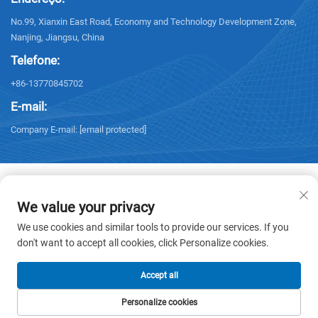
No.99, Xianxin East Road, Economy and Technology Development Zone,
Nanjing, Jiangsu, China
Telefone:
+86-13770845702
E-mail:
Company E-mail:
[email protected]
We value your privacy
Direitos autorais © 2026 NANJING ELECTRIC. Todos os direitos
We use cookies and similar tools to provide our services. If you
reservados. -
Política de Privacidade
don't want to accept all cookies, click Personalize cookies.
Accept all
Personalize cookies