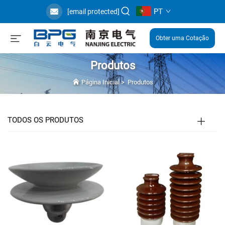
PT
[email protected]
Obter uma Cotação
Produtos
Página Inicial
>
Produtos
TODOS OS PRODUTOS