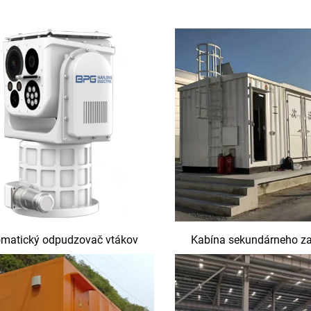
matický odpudzovač vtákov
Kabína sekundárneho za