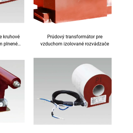
e kruhové
Prúdový transformátor pre
m plnené
vzduchom izolované rozvádzače