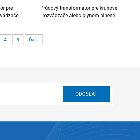
or pre
Prúdový transformátor pre kruhové
zvádzače
rozvádzače alebo plynom plnené
skrine
4
5
Ďalší