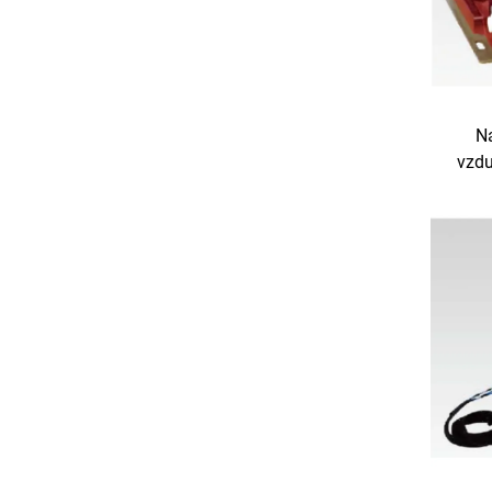
N
vzdu