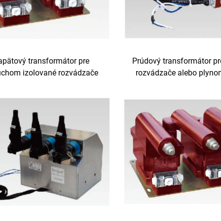
apätový transformátor pre
Prúdový transformátor pr
chom izolované rozvádzače
rozvádzače alebo plyno
skrine