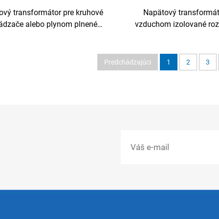
ový transformátor pre kruhové
Napätový transformát
ádzače alebo plynom plnené
vzduchom izolované ro
skrine
Predchádzajúci
1
2
3