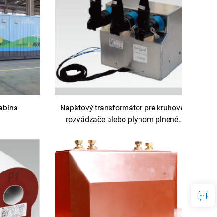
abína
Napätový transformátor pre kruhové
rozvádzače alebo plynom plnené
skrine