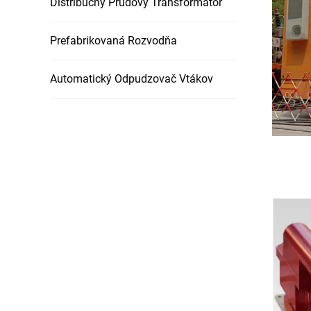
Distribučný Prúdový Transformátor
Prefabrikovaná Rozvodňa
Automatický Odpudzovač Vtákov