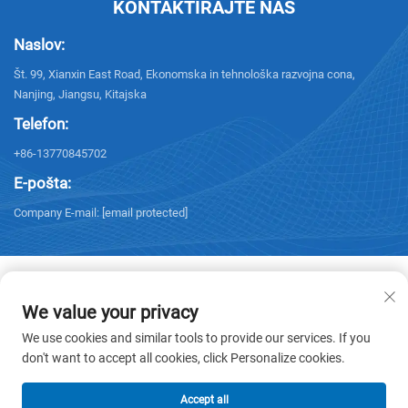
KONTAKTIRAJTE NAS
Naslov:
Št. 99, Xianxin East Road, Ekonomska in tehnološka razvojna cona,
Nanjing, Jiangsu, Kitajska
Telefon:
+86-13770845702
E-pošta:
Company E-mail:
[email protected]
We value your privacy
Avtorske pravice © 2026 NANJING ELECTRIC. Vse pravice pridržane. -
We use cookies and similar tools to provide our services. If you
Politika zasebnosti
don't want to accept all cookies, click Personalize cookies.
Accept all