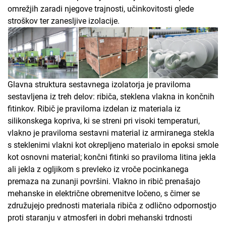
omrežjih zaradi njegove trajnosti, učinkovitosti glede
stroškov ter zanesljive izolacije.
Glavna struktura sestavnega izolatorja je praviloma
sestavljena iz treh delov: ribiča, steklena vlakna in končnih
fitinkov. Ribič je praviloma izdelan iz materiala iz
silikonskega kopriva, ki se streni pri visoki temperaturi,
vlakno je praviloma sestavni material iz armiranega stekla
s steklenimi vlakni kot okrepljeno materialo in epoksi smole
kot osnovni material; končni fitinki so praviloma litina jekla
ali jekla z ogljikom s prevleko iz vroče pocinkanega
premaza na zunanji površini. Vlakno in ribič prenašajo
mehanske in električne obremenitve ločeno, s čimer se
združujejo prednosti materiala ribiča z odlično odpornostjo
proti staranju v atmosferi in dobri mehanski trdnosti