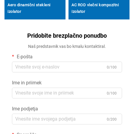
Aero dinamični stekleni
AC ROD vlečni kompozitni
izolator
izolator
Pridobite brezplačno ponudbo
Naš predstavnik vas bo kmalu kontaktiral.
E-pošta
0/100
Ime in priimek
0/100
Ime podjetja
0/200