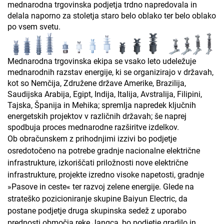
mednarodna trgovinska podjetja trdno napredovala in
delala naporno za stoletja staro belo oblako ter belo oblako
po vsem svetu.
Mednarodna trgovinska ekipa se vsako leto udeležuje
mednarodnih razstav energije, ki se organizirajo v državah,
kot so Nemčija, Združene države Amerike, Brazilija,
Saudijska Arabija, Egipt, Indija, Italija, Avstralija, Filipini,
Tajska, Španija in Mehika; spremlja napredek ključnih
energetskih projektov v različnih državah; še naprej
spodbuja proces mednarodne razširitve izdelkov.
Ob obračunskem z prihodnjimi izzivi bo podjetje
osredotočeno na potrebe gradnje nacionalne električne
infrastrukture, izkoriščati priložnosti nove električne
infrastrukture, projekte izredno visoke napetosti, gradnje
»Pasove in ceste« ter razvoj zelene energije. Glede na
strateško pozicioniranje skupine Baiyun Electric, da
postane podjetje druga skupinska sedež z uporabo
prednosti območja reke Jangca, bo podjetje gradilo in