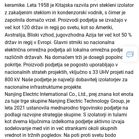
keramike. Leta 1958 je Kitajska razvila prvi stekleni izolator
z zakaljenim steklom in kondenzorski vodnik, s čimer je
zapolnila domačo vrzel. Proizvodi podjetja se izvažajo v
več kot 120 držav in regij po svetu, kot so Ameriki,
Avstralija, Bliski vzhod, jugovzhodna Azija ter več kot 50 %
držav in regij v Evropi. Glavni strniki so nacionalna
električna omrežna podjetja ali lokalna omrežna podjetja v
različnih državah. Na domačem trži je dosegli popolno
pokritje. Proizvodi podjetja se pogosto uporabljajo v
nacionalnih strateh projektih, vključno s 33 UHV projeti nad
800 kV. Naše podjetje je največji dobavitelj izolatorjev za
nacionalne infrastrukturne projekte.
Nanjing Electric International Co., Ltd., prej znana kot enota
za tuje trge skupine Nanjing Electric Technology Group, je
leta 2021 ustanovila mednarodno trgovinsko podjetje na
podlagi razvojne strategije skupine. S izolatorji in tulami
kot dvema ključnima izdelkoma podjetje aktivno izvaja
sodelovanje med viri in več strankami okoli skupnih
vrednot in tržnih pogledov. Na poti proti svetu bodo