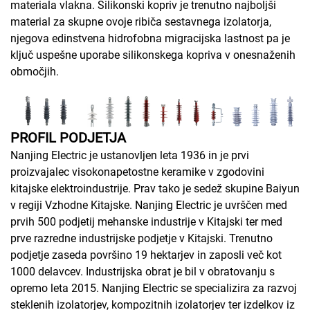
materiala vlakna. Silikonski kopriv je trenutno najboljši
material za skupne ovoje ribiča sestavnega izolatorja,
njegova edinstvena hidrofobna migracijska lastnost pa je
ključ uspešne uporabe silikonskega kopriva v onesnaženih
območjih.
PROFIL PODJETJA
Nanjing Electric je ustanovljen leta 1936 in je prvi
proizvajalec visokonapetostne keramike v zgodovini
kitajske elektroindustrije. Prav tako je sedež skupine Baiyun
v regiji Vzhodne Kitajske. Nanjing Electric je uvrščen med
prvih 500 podjetij mehanske industrije v Kitajski ter med
prve razredne industrijske podjetje v Kitajski. Trenutno
podjetje zaseda površino 19 hektarjev in zaposli več kot
1000 delavcev. Industrijska obrat je bil v obratovanju s
opremo leta 2015. Nanjing Electric se specializira za razvoj
steklenih izolatorjev, kompozitnih izolatorjev ter izdelkov iz