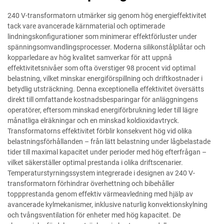
240 V-transformatorn utmärker sig genom hög energieffektivitet
tack vare avancerade kärnmaterial och optimerade
lindningskonfigurationer som minimerar effektförluster under
spänningsomvandlingsprocesser. Moderna silikonstålplåtar och
kopparledare av hög kvalitet samverkar för att uppnå
effektivitetsnivåer som ofta överstiger 98 procent vid optimal
belastning, vilket minskar energiförspillning och driftkostnader i
betydlig utsträckning. Denna exceptionella effektivitet översätts
direkt till omfattande kostnadsbesparingar för anläggningens
operatörer, eftersom minskad energiförbrukning leder till lägre
månatliga elräkningar och en minskad koldioxidavtryck.
Transformatorns effektivitet förblir konsekvent hög vid olika
belastningsförhållanden – från lätt belastning under lågbelastade
tider till maximal kapacitet under perioder med hög efterfrågan –
vilket säkerställer optimal prestanda i olika driftscenarier.
Temperaturstyrningssystem integrerade i designen av 240 V-
transformatorn förhindrar överhettning och bibehåller
toppprestanda genom effektiv värmeavledning med hjälp av
avancerade kylmekanismer, inklusive naturlig konvektionskylning
och tvångsventilation för enheter med hög kapacitet. De