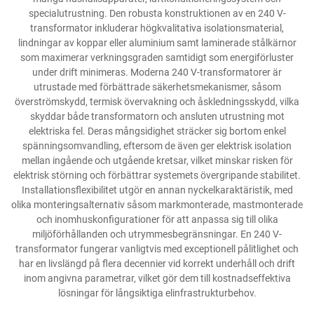
specialutrustning. Den robusta konstruktionen av en 240 V-
transformator inkluderar högkvalitativa isolationsmaterial,
lindningar av koppar eller aluminium samt laminerade stålkärnor
som maximerar verkningsgraden samtidigt som energiförluster
under drift minimeras. Moderna 240 V-transformatorer är
utrustade med förbättrade säkerhetsmekanismer, såsom
överströmskydd, termisk övervakning och åskledningsskydd, vilka
skyddar både transformatorn och ansluten utrustning mot
elektriska fel. Deras mångsidighet sträcker sig bortom enkel
spänningsomvandling, eftersom de även ger elektrisk isolation
mellan ingående och utgående kretsar, vilket minskar risken för
elektrisk störning och förbättrar systemets övergripande stabilitet.
Installationsflexibilitet utgör en annan nyckelkaraktäristik, med
olika monteringsalternativ såsom markmonterade, mastmonterade
och inomhuskonfigurationer för att anpassa sig till olika
miljöförhållanden och utrymmesbegränsningar. En 240 V-
transformator fungerar vanligtvis med exceptionell pålitlighet och
har en livslängd på flera decennier vid korrekt underhåll och drift
inom angivna parametrar, vilket gör dem till kostnadseffektiva
lösningar för långsiktiga elinfrastrukturbehov.