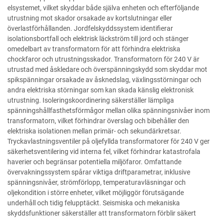
elsystemet, vilket skyddar både själva enheten och efterföljande
utrustning mot skador orsakade av kortslutningar eller
överlastförhållanden. Jordfelskyddssystem identifierar
isolationsbortfall och elektrisk läckström till jord och stänger
omedelbart av transformatorn för att förhindra elektriska
chockfaror och utrustningsskador. Transformatorn för 240 V är
utrustad med åskledare och överspänningskydd som skyddar mot
spikspänningar orsakade av åsknedslag, växlingsstörningar och
andra elektriska störningar som kan skada känslig elektronisk
utrustning. Isoleringskoordinering säkerställer lämpliga
spänningshållfasthetsförmågor mellan olika spänningsnivåer inom
transformatorn, vilket förhindrar överslag och bibehåller den
elektriska isolationen mellan primär- och sekundärkretsar.
Tryckavlastningsventiler på oljefyllda transformatorer för 240 V ger
säkerhetsventilering vid interna fel, vilket förhindrar katastrofala
haverier och begränsar potentiella miljöfaror. Omfattande
övervakningssystem spårar viktiga driftparametrar, inklusive
spänningsnivåer, strömförlopp, temperaturavläsningar och
oljekondition i större enheter, vilket möjliggör förutsägande
underhåll och tidig felupptäckt. Seismiska och mekaniska
skyddsfunktioner säkerställer att transformatorn förblir säkert