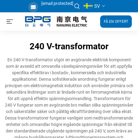
[email protected]
SV
FÅ EN OFFERT
240 V-transformator
En 240 V-transformator utgör en avgörande elektrisk komponent
som är avsedd att omvandla växelspänningsnivåer för att uppfylla
specifika effektkrav i bostads-, kommersiella och industriella
applikationer. Denna sofistikerade anordning fungerar enligt
principen om elektromagnetisk induktion och använder primära och
sekundära lindningar som är lindade runt en ferromagnetisk kärna
för att uppnå effektiv spänningsomvandling. Transformatorn för
240 V fungerar som en avgörande bro mellan olika spänningsnivåer
och säkerställer säker och pålitlig elkraftfördelning över olika elnät.
Dessa transformatorer fungerar vanligen som nedtransformerande
enheter och omvandlar högre ingående spänningar från elnätet till
den standardiserade utgående spänningen på 240 V, som krävs av
många hushållsapparater, luftkonditioneringssystem och