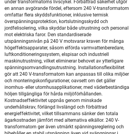
under transformatorns livscykel. Förbättrad säkerhet utgör
en annan avgörande fördel, eftersom 240 V-transformatorn
omfattar flera skyddsfunktioner, inklusive termisk
överspänningsprotektion, kortslutningsskydd och
jordfelisolering, vilka skyddar både utrustning och personal
mot elektriska faror. Den standardiserade
utspänningsnivån på 240 V motsvarar kraven för många
högeffektsapparater, såsom elförda varmvattenberedare,
luftkonditioneringssystem, elspisar och industriell
maskinutrustning, vilket eliminerar behovet av ytterligare
spänningsomvandlingsutrustning. Installationsflexibilitet
gör att 240 V-transformatorn kan anpassas till olika miljöer
och monteringskonfigurationer, oavsett om det gäller
inomhus- eller utomhusapplikationer, med väderbeständiga
höljen tillgängliga för hårda miljöförhållanden.
Kostnadseffektivitet uppnås genom minskade
underhållskrav, förlängd livslängd och förbättrad
energieffektivitet, vilket tillsammans sänker den totala
ägarkostnaden jämfört med alternativa elkällor. 240 V-
transformatorn ger även utmärkt spänningsreglering och
bibehåller en stabil utspänning även vid svängningar i