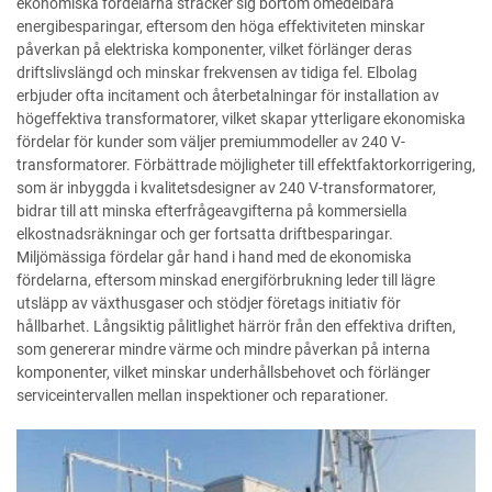
ekonomiska fördelarna sträcker sig bortom omedelbara
energibesparingar, eftersom den höga effektiviteten minskar
påverkan på elektriska komponenter, vilket förlänger deras
driftslivslängd och minskar frekvensen av tidiga fel. Elbolag
erbjuder ofta incitament och återbetalningar för installation av
högeffektiva transformatorer, vilket skapar ytterligare ekonomiska
fördelar för kunder som väljer premiummodeller av 240 V-
transformatorer. Förbättrade möjligheter till effektfaktorkorrigering,
som är inbyggda i kvalitetsdesigner av 240 V-transformatorer,
bidrar till att minska efterfrågeavgifterna på kommersiella
elkostnadsräkningar och ger fortsatta driftbesparingar.
Miljömässiga fördelar går hand i hand med de ekonomiska
fördelarna, eftersom minskad energiförbrukning leder till lägre
utsläpp av växthusgaser och stödjer företags initiativ för
hållbarhet. Långsiktig pålitlighet härrör från den effektiva driften,
som genererar mindre värme och mindre påverkan på interna
komponenter, vilket minskar underhållsbehovet och förlänger
serviceintervallen mellan inspektioner och reparationer.