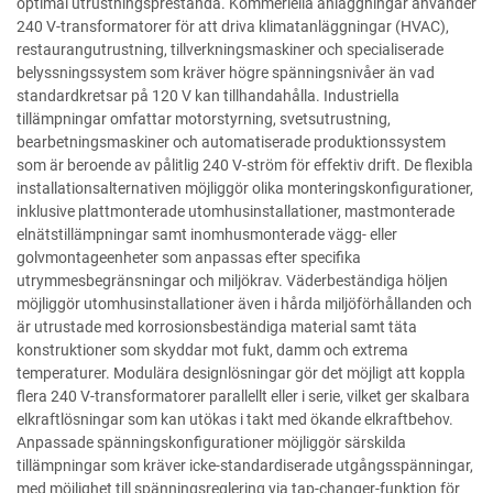
optimal utrustningsprestanda. Kommeriella anläggningar använder
240 V-transformatorer för att driva klimatanläggningar (HVAC),
restaurangutrustning, tillverkningsmaskiner och specialiserade
belyssningssystem som kräver högre spänningsnivåer än vad
standardkretsar på 120 V kan tillhandahålla. Industriella
tillämpningar omfattar motorstyrning, svetsutrustning,
bearbetningsmaskiner och automatiserade produktionssystem
som är beroende av pålitlig 240 V-ström för effektiv drift. De flexibla
installationsalternativen möjliggör olika monteringskonfigurationer,
inklusive plattmonterade utomhusinstallationer, mastmonterade
elnätstillämpningar samt inomhusmonterade vägg- eller
golvmontageenheter som anpassas efter specifika
utrymmesbegränsningar och miljökrav. Väderbeständiga höljen
möjliggör utomhusinstallationer även i hårda miljöförhållanden och
är utrustade med korrosionsbeständiga material samt täta
konstruktioner som skyddar mot fukt, damm och extrema
temperaturer. Modulära designlösningar gör det möjligt att koppla
flera 240 V-transformatorer parallellt eller i serie, vilket ger skalbara
elkraftlösningar som kan utökas i takt med ökande elkraftbehov.
Anpassade spänningskonfigurationer möjliggör särskilda
tillämpningar som kräver icke-standardiserade utgångsspänningar,
med möjlighet till spänningsreglering via tap-changer-funktion för