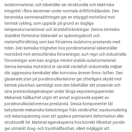
isolatormaterial, och bibehåller sin strukturella och elektriska
integritet i flera decennier under normala driftförhållanden. Den
keramiska sammansättningen ger en inbyggd motstånd mot
termisk cykling, som uppstår på grund av dagliga
temperaturvariationer och årstidsförändringar. Denna termiska
stabilitet förhindrar bildandet av spänningsbrott och
materialförslitning som kan försämra isolatorns prestanda med
tiden. Den kemiska trögheten hos porslinsmaterial säkerställer
motstånd mot atmosfäriska föroreningar, surt regn och industriella
föroreningar som kan angripa mindre stabila isolatormaterial.
Denna kemiska motstånd är särskilt värdefull i industriella miljöer
där aggressiva kemikalier eller korrosiva ämnen finns i luften. Den
glaserade ytan på porslinsrullisolatorer ger ytterligare skydd mot
kemisk påverkan samtidigt som den bibehåller sitt utseende och
sina prestandaegenskaper under långa exponeringsperioder.
Mekanisk hållbarhet utgör ett annat avgörande aspekt av
porslinsrullisolatorernas prestanda. Dessa komponenter tål
betydande mekaniska belastningar från vindkrafter, isackumulering
och ledarsspänning utan att uppleva permanent deformation eller
strukturellt fel. Material egenskaperna hos korrekt tillverkat porslin
ger utmärkt drag- och tryckhållfasthet, vilket möjliggör att