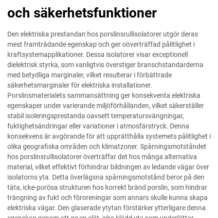
och säkerhetsfunktioner
Den elektriska prestandan hos porslinsrullisolatorer utgör deras
mest framträdande egenskap och ger oöverträffad pålitlighet i
kraftsystemapplikationer. Dessa isolatorer visar exceptionell
dielektrisk styrka, som vanligtvis överstiger branschstandarderna
med betydliga marginaler, vilket resulterar i förbättrade
säkerhetsmarginaler för elektriska installationer.
Porslinsmaterialets sammansättning ger konsekventa elektriska
egenskaper under varierande miljöförhållanden, vilket säkerställer
stabil isoleringsprestanda oavsett temperatursvängningar,
fuktighetsändringar eller variationer i atmosfärstryck. Denna
konsekvens är avgörande för att upprätthålla systemets pålitlighet i
olika geografiska områden och klimatzoner. Spårningsmotståndet
hos porslinsrullisolatorer överträffar det hos många alternativa
material, vilket effektivt förhindrar bildningen av ledande vägar över
isolatorns yta. Detta överlägsna spårningsmotstånd beror på den
täta, icke-porösa strukturen hos korrekt bränd porslin, som hindrar
trängning av fukt och föroreningar som annars skulle kunna skapa
elektriska vägar. Den glaserade ytytan förstärker ytterligare denna