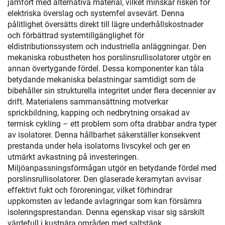
jämfört med alternativa material, vilket minskar risken för
elektriska överslag och systemfel avsevärt. Denna
pålitlighet översätts direkt till lägre underhållskostnader
och förbättrad systemtillgänglighet för
eldistributionssystem och industriella anläggningar. Den
mekaniska robustheten hos porslinsrullisolatorer utgör en
annan övertygande fördel. Dessa komponenter kan tåla
betydande mekaniska belastningar samtidigt som de
bibehåller sin strukturella integritet under flera decennier av
drift. Materialens sammansättning motverkar
sprickbildning, kapping och nedbrytning orsakad av
termisk cykling – ett problem som ofta drabbar andra typer
av isolatorer. Denna hållbarhet säkerställer konsekvent
prestanda under hela isolatorns livscykel och ger en
utmärkt avkastning på investeringen.
Miljöanpassningsförmågan utgör en betydande fördel med
porslinsrullisolatorer. Den glaserade keramytan avvisar
effektivt fukt och föroreningar, vilket förhindrar
uppkomsten av ledande avlagringar som kan försämra
isoleringsprestandan. Denna egenskap visar sig särskilt
värdefull i kustnära områden med saltstänk,