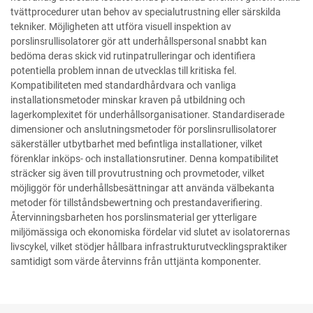
tvättprocedurer utan behov av specialutrustning eller särskilda
tekniker. Möjligheten att utföra visuell inspektion av
porslinsrullisolatorer gör att underhållspersonal snabbt kan
bedöma deras skick vid rutinpatrulleringar och identifiera
potentiella problem innan de utvecklas till kritiska fel.
Kompatibiliteten med standardhårdvara och vanliga
installationsmetoder minskar kraven på utbildning och
lagerkomplexitet för underhållsorganisationer. Standardiserade
dimensioner och anslutningsmetoder för porslinsrullisolatorer
säkerställer utbytbarhet med befintliga installationer, vilket
förenklar inköps- och installationsrutiner. Denna kompatibilitet
sträcker sig även till provutrustning och provmetoder, vilket
möjliggör för underhållsbesättningar att använda välbekanta
metoder för tillståndsbewertning och prestandaverifiering.
Återvinningsbarheten hos porslinsmaterial ger ytterligare
miljömässiga och ekonomiska fördelar vid slutet av isolatorernas
livscykel, vilket stödjer hållbara infrastrukturutvecklingspraktiker
samtidigt som värde återvinns från uttjänta komponenter.