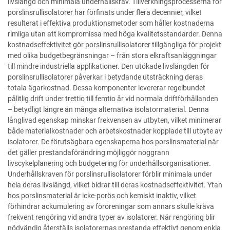
livslängd och minimala underhållskrav. Tillverkningsprocesserna för
porslinsrullisolatorer har förfinats under flera decennier, vilket
resulterat i effektiva produktionsmetoder som håller kostnaderna
rimliga utan att kompromissa med höga kvalitetsstandarder. Denna
kostnadseffektivitet gör porslinsrullisolatorer tillgängliga för projekt
med olika budgetbegränsningar – från stora elkraftsanläggningar
till mindre industriella applikationer. Den utökade livslängden för
porslinsrullisolatorer påverkar i betydande utsträckning deras
totala ägarkostnad. Dessa komponenter levererar regelbundet
pålitlig drift under trettio till femtio år vid normala driftförhållanden
– betydligt längre än många alternativa isolatormaterial. Denna
långlivad egenskap minskar frekvensen av utbyten, vilket minimerar
både materialkostnader och arbetskostnader kopplade till utbyte av
isolatorer. De förutsägbara egenskaperna hos porslinsmaterial när
det gäller prestandaförändring möjliggör noggrann
livscykelplanering och budgetering för underhållsorganisationer.
Underhållskraven för porslinsrullisolatorer förblir minimala under
hela deras livslängd, vilket bidrar till deras kostnadseffektivitet. Ytan
hos porslinsmaterial är icke-porös och kemiskt inaktiv, vilket
förhindrar ackumulering av föroreningar som annars skulle kräva
frekvent rengöring vid andra typer av isolatorer. När rengöring blir
nödvändig återställs isolatorernas prestanda effektivt genom enkla