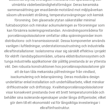
utmärkta väderbeständighetsförmågor. Deras keramiska
sammansättning ger enastående motstånd mot miljöpåverkan
såsom ultraviolett strålning, temperatursvängningar och kemisk
förorening. Den glaserade ytytan säkerställer minimal
fuktabsorption och minskar ackumuleringen av föroreningar som
kan försämra isoleringsprestandan. Användningsområdena för
porcelänsspolsisolatorer omfattar olika spänningsnivåer inom
distributions- och transmissionsnät. Dessa komponenter används
vanligen i luftledningar, understationssutrustning och industriella
elkraftinstallationer. Isolatorerna visar sig särskilt effektiva i projekt
för eldrift i landsbygdsområden, urbana eldistributionssystem och
tunga industriella applikationer där pålitlig prestanda är av yttersta
vikt. Den robusta konstruktionen hos porcelänsspolsisolatorer gör
att de kan tåla mekaniska påfrestningar från vindlast,
isackumulering och ledarspänning. Deras modulära design
underlättar enkel installation och underhållsarbete, vilket minskar
driftkostnader och driftstopp. Kvalitetsporcelänsspolsisolatorer
visar konsekvent prestanda över ett brett temperaturområde och
behåller sina isolerande egenskaper under långa driftperioder, vilket
gör dem till ett ekonomiskt val för långsiktiga investeringar i
elkraftinfrastruktur.