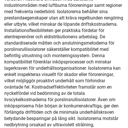
industriområden med luftburna föroreningar samt regioner
med frekventa nederbörd. Isolatorerna behåller sina
prestandaegenskaper utan att kräva regelbunden rengöring
eller utbyte, vilket minskar de löpande driftskostnaderna.
Installationsflexibiliteten ger praktiska fördelar för
elentreprenörer och eldistributionens arbetslag. De
standardiserade måtten och anslutningsmetoderna för
porslinsrullisolatorer säkerställer kompatibilitet med
befintlig utrustning och monteringssystem. Denna
kompatibilitet förenklar inköpsprocesser och minskar
lagerkraven för underhållsorganisationer. Isolatorerna kan
enkelt inspekteras visuellt för skador eller föroreningar,
vilket möjliggör proaktivt underhåll som förhindrar
oväntade fel. Kostnadseffektiviteten framstår som en
nyckelfördel vid bedömning av de totala
livscykelkostnaderna för porslinsrullisolatorer. Även om
inköpspriserna från början är konkurrenskraftiga, ger den
förlängda drifttiden och de minimala underhållskraven
betydande besparingar på lång sikt. Isolatorerna motstår
nedbrytning orsakad av ultraviolett strålning,