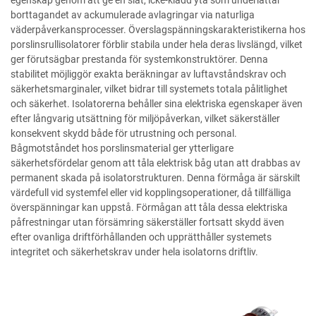
egenskap genom att ge en slät, icke-klädd yta som underlättar
borttagandet av ackumulerade avlagringar via naturliga
väderpåverkansprocesser. Överslagspänningskarakteristikerna hos
porslinsrullisolatorer förblir stabila under hela deras livslängd, vilket
ger förutsägbar prestanda för systemkonstruktörer. Denna
stabilitet möjliggör exakta beräkningar av luftavståndskrav och
säkerhetsmarginaler, vilket bidrar till systemets totala pålitlighet
och säkerhet. Isolatorerna behåller sina elektriska egenskaper även
efter långvarig utsättning för miljöpåverkan, vilket säkerställer
konsekvent skydd både för utrustning och personal.
Bågmotståndet hos porslinsmaterial ger ytterligare
säkerhetsfördelar genom att tåla elektrisk båg utan att drabbas av
permanent skada på isolatorstrukturen. Denna förmåga är särskilt
värdefull vid systemfel eller vid kopplingsoperationer, då tillfälliga
överspänningar kan uppstå. Förmågan att tåla dessa elektriska
påfrestningar utan försämring säkerställer fortsatt skydd även
efter ovanliga driftförhållanden och upprätthåller systemets
integritet och säkerhetskrav under hela isolatorns driftliv.