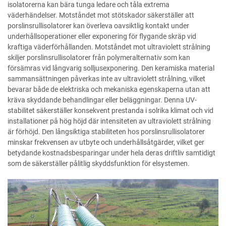
isolatorerna kan bära tunga ledare och tåla extrema
väderhändelser. Motståndet mot stötskador säkerställer att
porslinsrullisolatorer kan överleva oavsiktlig kontakt under
underhållsoperationer eller exponering för flygande skräp vid
kraftiga väderförhållanden. Motståndet mot ultraviolett strålning
skiljer porslinsrullisolatorer från polymeralternativ som kan
försämras vid långvarig solljusexponering. Den keramiska material
sammansättningen påverkas inte av ultraviolett strålning, vilket
bevarar både de elektriska och mekaniska egenskaperna utan att
kräva skyddande behandlingar eller beläggningar. Denna UV-
stabilitet säkerställer konsekvent prestanda i solrika klimat och vid
installationer på hög höjd där intensiteten av ultraviolett strålning
är förhöjd. Den långsiktiga stabiliteten hos porslinsrullisolatorer
minskar frekvensen av utbyte och underhållsåtgärder, vilket ger
betydande kostnadsbesparingar under hela deras driftliv samtidigt
som de säkerställer pålitlig skyddsfunktion för elsystemen.