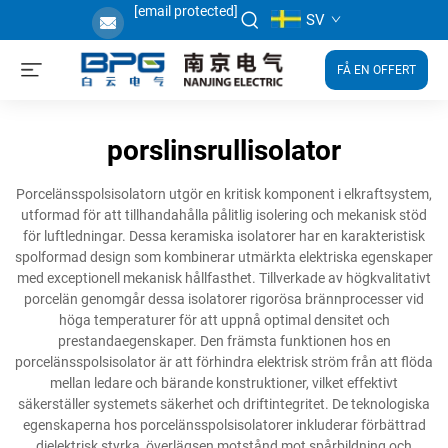
[email protected]
SV
FÅ EN OFFERT
porslinsrullisolator
Porcelänsspolsisolatorn utgör en kritisk komponent i elkraftsystem,
utformad för att tillhandahålla pålitlig isolering och mekanisk stöd
för luftledningar. Dessa keramiska isolatorer har en karakteristisk
spolformad design som kombinerar utmärkta elektriska egenskaper
med exceptionell mekanisk hållfasthet. Tillverkade av högkvalitativt
porcelän genomgår dessa isolatorer rigorösa brännprocesser vid
höga temperaturer för att uppnå optimal densitet och
prestandaegenskaper. Den främsta funktionen hos en
porcelänsspolsisolator är att förhindra elektrisk ström från att flöda
mellan ledare och bärande konstruktioner, vilket effektivt
säkerställer systemets säkerhet och driftintegritet. De teknologiska
egenskaperna hos porcelänsspolsisolatorer inkluderar förbättrad
dielektrisk styrka, överlägsen motstånd mot spårbildning och