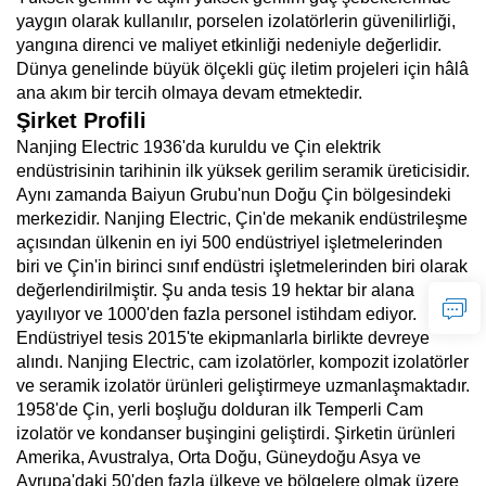
yaygın olarak kullanılır, porselen izolatörlerin güvenilirliği,
yangına direnci ve maliyet etkinliği nedeniyle değerlidir.
Dünya genelinde büyük ölçekli güç iletim projeleri için hâlâ
ana akım bir tercih olmaya devam etmektedir.
Şirket Profili
Nanjing Electric 1936'da kuruldu ve Çin elektrik
endüstrisinin tarihinin ilk yüksek gerilim seramik üreticisidir.
Aynı zamanda Baiyun Grubu'nun Doğu Çin bölgesindeki
merkezidir. Nanjing Electric, Çin'de mekanik endüstrileşme
açısından ülkenin en iyi 500 endüstriyel işletmelerinden
biri ve Çin'in birinci sınıf endüstri işletmelerinden biri olarak
değerlendirilmiştir. Şu anda tesis 19 hektar bir alana
yayılıyor ve 1000'den fazla personel istihdam ediyor.
Endüstriyel tesis 2015'te ekipmanlarla birlikte devreye
alındı. Nanjing Electric, cam izolatörler, kompozit izolatörler
ve seramik izolatör ürünleri geliştirmeye uzmanlaşmaktadır.
1958'de Çin, yerli boşluğu dolduran ilk Temperli Cam
izolatör ve kondanser buşingini geliştirdi. Şirketin ürünleri
Amerika, Avustralya, Orta Doğu, Güneydoğu Asya ve
Avrupa'daki 50'den fazla ülkeye ve bölgelere olmak üzere