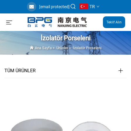
TR
[email protected]
Teklif Alın
İzolatör Porseleni
Ana Sayfa
>
Ürünler
>
İzolatör Porseleni
TÜM ÜRÜNLER