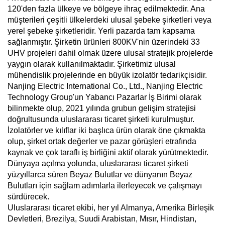
120'den fazla ülkeye ve bölgeye ihraç edilmektedir. Ana
müşterileri çeşitli ülkelerdeki ulusal şebeke şirketleri veya
yerel şebeke şirketleridir. Yerli pazarda tam kapsama
sağlanmıştır. Şirketin ürünleri 800KV'nin üzerindeki 33
UHV projeleri dahil olmak üzere ulusal stratejik projelerde
yaygın olarak kullanılmaktadır. Şirketimiz ulusal
mühendislik projelerinde en büyük izolatör tedarikçisidir.
Nanjing Electric International Co., Ltd., Nanjing Electric
Technology Group'un Yabancı Pazarlar İş Birimi olarak
bilinmekte olup, 2021 yılında grubun gelişim stratejisi
doğrultusunda uluslararası ticaret şirketi kurulmuştur.
İzolatörler ve kılıflar iki başlıca ürün olarak öne çıkmakta
olup, şirket ortak değerler ve pazar görüşleri etrafında
kaynak ve çok taraflı iş birliğini aktif olarak yürütmektedir.
Dünyaya açılma yolunda, uluslararası ticaret şirketi
yüzyıllarca süren Beyaz Bulutlar ve dünyanın Beyaz
Bulutları için sağlam adımlarla ilerleyecek ve çalışmayı
sürdürecek.
Uluslararası ticaret ekibi, her yıl Almanya, Amerika Birleşik
Devletleri, Brezilya, Suudi Arabistan, Mısır, Hindistan,