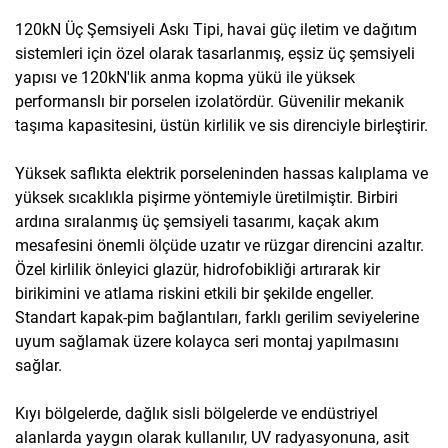
120kN Üç Şemsiyeli Askı Tipi, havai güç iletim ve dağıtım
sistemleri için özel olarak tasarlanmış, eşsiz üç şemsiyeli
yapısı ve 120kN'lik anma kopma yükü ile yüksek
performanslı bir porselen izolatördür. Güvenilir mekanik
taşıma kapasitesini, üstün kirlilik ve sis direnciyle birleştirir.
Yüksek saflıkta elektrik porseleninden hassas kalıplama ve
yüksek sıcaklıkla pişirme yöntemiyle üretilmiştir. Birbiri
ardına sıralanmış üç şemsiyeli tasarımı, kaçak akım
mesafesini önemli ölçüde uzatır ve rüzgar direncini azaltır.
Özel kirlilik önleyici glazür, hidrofobikliği artırarak kir
birikimini ve atlama riskini etkili bir şekilde engeller.
Standart kapak-pim bağlantıları, farklı gerilim seviyelerine
uyum sağlamak üzere kolayca seri montaj yapılmasını
sağlar.
Kıyı bölgelerde, dağlık sisli bölgelerde ve endüstriyel
alanlarda yaygın olarak kullanılır, UV radyasyonuna, asit