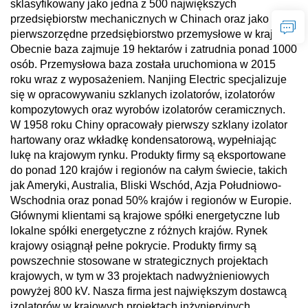
sklasyfikowany jako jedna z 500 największych
przedsiębiorstw mechanicznych w Chinach oraz jako
pierwszorzędne przedsiębiorstwo przemysłowe w kraju.
Obecnie baza zajmuje 19 hektarów i zatrudnia ponad 1000
osób. Przemysłowa baza została uruchomiona w 2015
roku wraz z wyposażeniem. Nanjing Electric specjalizuje
się w opracowywaniu szklanych izolatorów, izolatorów
kompozytowych oraz wyrobów izolatorów ceramicznych.
W 1958 roku Chiny opracowały pierwszy szklany izolator
hartowany oraz wkładkę kondensatorową, wypełniając
lukę na krajowym rynku. Produkty firmy są eksportowane
do ponad 120 krajów i regionów na całym świecie, takich
jak Ameryki, Australia, Bliski Wschód, Azja Południowo-
Wschodnia oraz ponad 50% krajów i regionów w Europie.
Głównymi klientami są krajowe spółki energetyczne lub
lokalne spółki energetyczne z różnych krajów. Rynek
krajowy osiągnął pełne pokrycie. Produkty firmy są
powszechnie stosowane w strategicznych projektach
krajowych, w tym w 33 projektach nadwyżnieniowych
powyżej 800 kV. Nasza firma jest największym dostawcą
izolatorów w krajowych projektach inżynieryjnych.