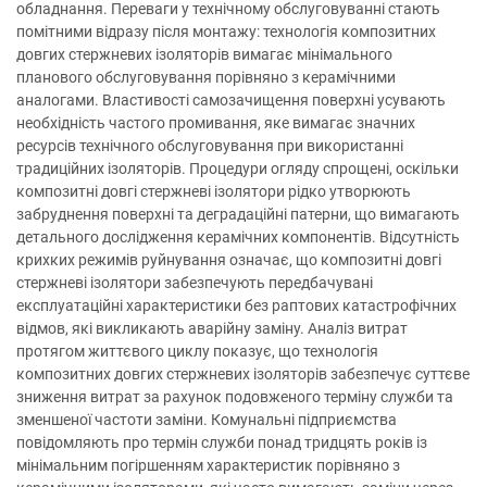
обладнання. Переваги у технічному обслуговуванні стають
помітними відразу після монтажу: технологія композитних
довгих стержневих ізоляторів вимагає мінімального
планового обслуговування порівняно з керамічними
аналогами. Властивості самозачищення поверхні усувають
необхідність частого промивання, яке вимагає значних
ресурсів технічного обслуговування при використанні
традиційних ізоляторів. Процедури огляду спрощені, оскільки
композитні довгі стержневі ізолятори рідко утворюють
забруднення поверхні та деградаційні патерни, що вимагають
детального дослідження керамічних компонентів. Відсутність
крихких режимів руйнування означає, що композитні довгі
стержневі ізолятори забезпечують передбачувані
експлуатаційні характеристики без раптових катастрофічних
відмов, які викликають аварійну заміну. Аналіз витрат
протягом життєвого циклу показує, що технологія
композитних довгих стержневих ізоляторів забезпечує суттєве
зниження витрат за рахунок подовженого терміну служби та
зменшеної частоти заміни. Комунальні підприємства
повідомляють про термін служби понад тридцять років із
мінімальним погіршенням характеристик порівняно з