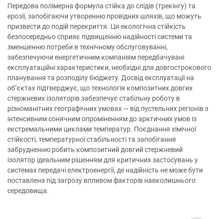
Передова полімерна формула стійка до слідів (трекінгу) та
ерозії, запобігаючи утворенню провідних шляхів, що можуть
призвести до подій перекриття. Ця екологічна стійкість
безпосередньо сприяє підвищенню надійності системи та
зменшенню потреби в технічному обслуговуванні,
забезпечуючи енергетичним компаніям передбачувані
експлуатаційні характеристики, необхідні для довгострокового
планування та розподілу бюджету. Досвід експлуатації на
об’єктах підтверджує, що технологія композитних довгих
стержневих ізоляторів забезпечує стабільну роботу в
різноманітних географічних умовах — від пустельних регіонів з
інтенсивним сонячним опроміненням до арктичних умов із
екстремальними циклами температур. Поєднання хімічної
стійкості, температурної стабільності та запобігання
забрудненню робить композитний довгий стержневий
ізолятор ідеальним рішенням для критичних застосувань у
системах передачі електроенергії, де надійність не може бути
поставлена під загрозу впливом факторів навколишнього
середовища.