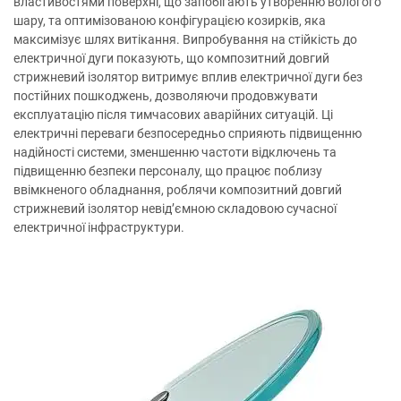
властивостями поверхні, що запобігають утворенню вологого
шару, та оптимізованою конфігурацією козирків, яка
максимізує шлях витікання. Випробування на стійкість до
електричної дуги показують, що композитний довгий
стрижневий ізолятор витримує вплив електричної дуги без
постійних пошкоджень, дозволяючи продовжувати
експлуатацію після тимчасових аварійних ситуацій. Ці
електричні переваги безпосередньо сприяють підвищенню
надійності системи, зменшенню частоти відключень та
підвищенню безпеки персоналу, що працює поблизу
ввімкненого обладнання, роблячи композитний довгий
стрижневий ізолятор невід’ємною складовою сучасної
електричної інфраструктури.