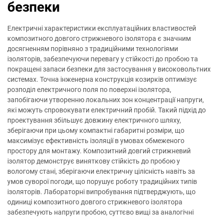
безпеки
Електричні характеристики експлуатаційних властивостей
композитного довгого стрижневого ізолятора є значним
досягненням порівняно з традиційними технологіями
ізоляторів, забезпечуючи перевагу у стійкості до пробою та
покращені запаси безпеки для застосування у високовольтних
системах. Точна інженерна конструкція козирків оптимізує
розподіл електричного поля по поверхні ізолятора,
запобігаючи утворенню локальних зон концентрації напруги,
які можуть спровокувати електричний пробій. Такий підхід до
проектування збільшує довжину електричного шляху,
зберігаючи при цьому компактні габаритні розміри, що
максимізує ефективність ізоляції в умовах обмеженого
простору для монтажу. Композитний довгий стрижневий
ізолятор демонструє виняткову стійкість до пробою у
вологому стані, зберігаючи електричну цілісність навіть за
умов суворої погоди, що порушує роботу традиційних типів
ізоляторів. Лабораторні випробування підтверджують, що
одиниці композитного довгого стрижневого ізолятора
забезпечують напруги пробою, суттєво вищі за аналогічні