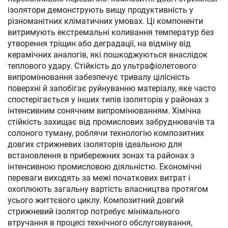
ізолятори демонструють вищу продуктивність у
різноманітних кліматичних умовах. Ці компоненти
витримують екстремальні коливання температур без
утворення тріщин або деградації, на відміну від
керамічних аналогів, які пошкоджуються внаслідок
теплового удару. Стійкість до ультрафіолетового
випромінювання забезпечує тривалу цілісність
поверхні й запобігає руйнуванню матеріалу, яке часто
спостерігається у інших типів ізоляторів у районах з
інтенсивним сонячним випромінюванням. Хімічна
стійкість захищає від промислових забруднювачів та
солоного туману, роблячи технологію композитних
довгих стрижневих ізоляторів ідеальною для
встановлення в прибережних зонах та районах з
інтенсивною промисловою діяльністю. Економічні
переваги виходять за межі початкових витрат і
охоплюють загальну вартість власництва протягом
усього життєвого циклу. Композитний довгий
стрижневий ізолятор потребує мінімального
втручання в процесі технічного обслуговування,