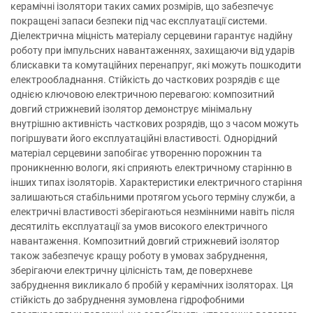
керамічні ізолятори таких самих розмірів, що забезпечує
покращені запаси безпеки під час експлуатації системи.
Діелектрична міцність матеріалу серцевини гарантує надійну
роботу при імпульсних навантаженнях, захищаючи від ударів
блискавки та комутаційних перенапруг, які можуть пошкодити
електрообладнання. Стійкість до часткових розрядів є ще
однією ключовою електричною перевагою: композитний
довгий стрижневий ізолятор демонструє мінімальну
внутрішню активність часткових розрядів, що з часом можуть
погіршувати його експлуатаційні властивості. Однорідний
матеріал серцевини запобігає утворенню порожнин та
проникненню вологи, які сприяють електричному старінню в
інших типах ізоляторів. Характеристики електричного старіння
залишаються стабільними протягом усього терміну служби, а
електричні властивості зберігаються незмінними навіть після
десятиліть експлуатації за умов високого електричного
навантаження. Композитний довгий стрижневий ізолятор
також забезпечує кращу роботу в умовах забруднення,
зберігаючи електричну цілісність там, де поверхневе
забруднення викликало б пробій у керамічних ізоляторах. Ця
стійкість до забруднення зумовлена гідрофобними