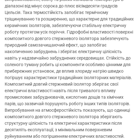
діапазоні від мінус сорока до плюс вісімдесяти градусів
Цельсія. Така термостійкість запобігає термічному
тріщинуванню та розширенню, що характерне для традиційних
керамічних ізоляторів, забезпечуючи стабільну електричну
роботу протягом усіх поріччя. Гідрофобні властивості поверхні
композитного довгого стержневого ізолятора забезпечують
природний самозачищаючий ефект, що запобігає
накопиченню забруднень і зберігає електричну цілісність
навіть у надзвичайно забруднених середовищах. Стійкість до
соленого туману робить ці компоненти особливо цінними для
прибережних установок, де вплив хлориду натрію швидко
погіршує характеристики традиційних ізоляторних матеріалів.
Композитний довгий стержневий ізолятор зберігає свої
електричні властивості навіть після тривалого впливу
промислових забруднювачів, кислотних дощів та хімічних
парів, що зазвичай порушують роботу інших типів ізоляторів.
Випробування на атмосферостійкість показують, що одиниці
композитного довгого стержневого ізолятора зберігають
структурну цілісність та електричні характеристики після
десятиліть експлуатації, з мінімальним поверхневим
руйнуванням або погіршенням електричних властивостей.