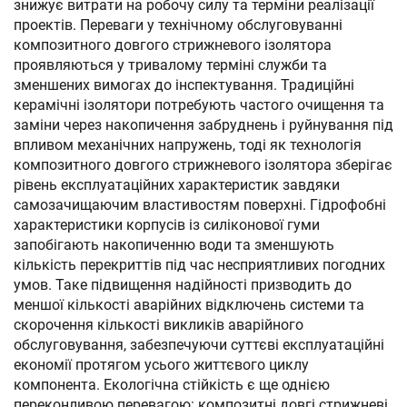
знижує витрати на робочу силу та терміни реалізації
проектів. Переваги у технічному обслуговуванні
композитного довгого стрижневого ізолятора
проявляються у тривалому терміні служби та
зменшених вимогах до інспектування. Традиційні
керамічні ізолятори потребують частого очищення та
заміни через накопичення забруднень і руйнування під
впливом механічних напружень, тоді як технологія
композитного довгого стрижневого ізолятора зберігає
рівень експлуатаційних характеристик завдяки
самозачищаючим властивостям поверхні. Гідрофобні
характеристики корпусів із силіконової гуми
запобігають накопиченню води та зменшують
кількість перекриттів під час несприятливих погодних
умов. Таке підвищення надійності призводить до
меншої кількості аварійних відключень системи та
скорочення кількості викликів аварійного
обслуговування, забезпечуючи суттєві експлуатаційні
економії протягом усього життєвого циклу
компонента. Екологічна стійкість є ще однією
переконливою перевагою: композитні довгі стрижневі