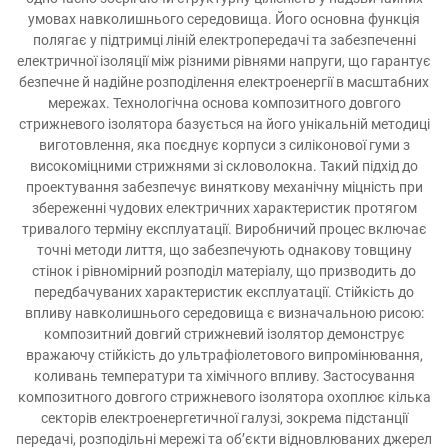
умовах навколишнього середовища. Його основна функція
полягає у підтримці ліній електропередачі та забезпеченні
електричної ізоляції між різними рівнями напруги, що гарантує
безпечне й надійне розподілення електроенергії в масштабних
мережах. Технологічна основа композитного довгого
стрижневого ізолятора базується на його унікальній методиці
виготовлення, яка поєднує корпуси з силіконової гуми з
високоміцними стрижнями зі скловолокна. Такий підхід до
проектування забезпечує виняткову механічну міцність при
збереженні чудових електричних характеристик протягом
тривалого терміну експлуатації. Виробничий процес включає
точні методи лиття, що забезпечують однакову товщину
стінок і рівномірний розподіл матеріалу, що призводить до
передбачуваних характеристик експлуатації. Стійкість до
впливу навколишнього середовища є визначальною рисою:
композитний довгий стрижневий ізолятор демонструє
вражаючу стійкість до ультрафіолетового випромінювання,
коливань температури та хімічного впливу. Застосування
композитного довгого стрижневого ізолятора охоплює кілька
секторів електроенергетичної галузі, зокрема підстанції
передачі, розподільні мережі та об’єкти відновлюваних джерел