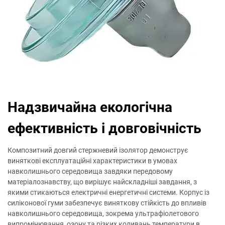
Надзвичайна екологічна
ефективність і довговічність
Композитний довгий стержневий ізолятор демонструє
виняткові експлуатаційні характеристики в умовах
навколишнього середовища завдяки передовому
матеріалознавству, що вирішує найскладніші завдання, з
якими стикаються електричні енергетичні системи. Корпус із
силіконової гуми забезпечує виняткову стійкість до впливів
навколишнього середовища, зокрема ультрафіолетового
випромінювання, озону та різких коливань температури в