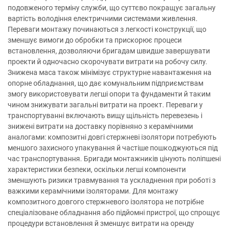
подовженого терміну служби, що суттєво покращує загальну
вартість володіння електричними системами живлення.
Переваги монтажу починаються з легкості конструкції, що
зменшує вимоги до обробки та прискорює процеси
встановлення, дозволяючи бригадам швидше завершувати
проекти й одночасно скорочувати витрати на робочу силу.
Знижена маса також мінімізує структурне навантаження на
опорне обладнання, що дає комунальним підприємствам
змогу використовувати легші опори та фундаменти й таким
чином знижувати загальні витрати на проект. Переваги у
транспортуванні включають вищу щільність перевезень і
знижені витрати на доставку порівняно з керамічними
аналогами: композитні довгі стержневі ізолятори потребують
меншого захисного упакування й частіше пошкоджуються під
час транспортування. Бригади монтажників цінують поліпшені
характеристики безпеки, оскільки легші компоненти
зменшують ризики травмування та ускладнення при роботі з
важкими керамічними ізоляторами. Для монтажу
композитного довгого стержневого ізолятора не потрібне
спеціалізоване обладнання або підйомні пристрої, що спрощує
процедури встановлення й зменшує витрати на оренду