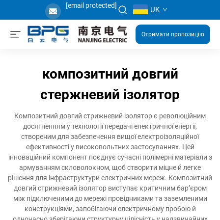
[email protected]
UK
Отримати пропозицію
композитний довгий
стержневий ізолятор
Композитний довгий стрижневий ізолятор є революційним
досягненням у технології передачі електричної енергії,
створеним для забезпечення вищої електроізоляційної
ефективності у високовольтних застосуваннях. Цей
інноваційний компонент поєднує сучасні полімерні матеріали з
армуванням скловолокном, щоб створити міцне й легке
рішення для інфраструктури електричних мереж. Композитний
довгий стрижневий ізолятор виступає критичним бар’єром
між підключеними до мережі провідниками та заземленими
конструкціями, запобігаючи електричному пробою й
одночасно зберігаючи структурну цілісність у надзвичайних