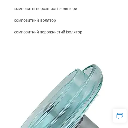
композитні порожнисті ізолятори
композитний ізолятор
композитний порожнистий ізолятор