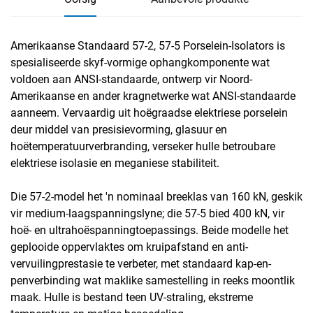
Amerikaanse Standaard 57-2, 57-5 Porselein-Isolators is
spesialiseerde skyf-vormige ophangkomponente wat
voldoen aan ANSI-standaarde, ontwerp vir Noord-
Amerikaanse en ander kragnetwerke wat ANSI-standaarde
aanneem. Vervaardig uit hoëgraadse elektriese porselein
deur middel van presisievorming, glasuur en
hoëtemperatuurverbranding, verseker hulle betroubare
elektriese isolasie en meganiese stabiliteit.
Die 57-2-model het 'n nominaal breeklas van 160 kN, geskik
vir medium-laagspanningslyne; die 57-5 bied 400 kN, vir
hoë- en ultrahoëspanningtoepassings. Beide modelle het
geplooide oppervlaktes om kruipafstand en anti-
vervuilingprestasie te verbeter, met standaard kap-en-
penverbinding wat maklike samestelling in reeks moontlik
maak. Hulle is bestand teen UV-straling, ekstreme