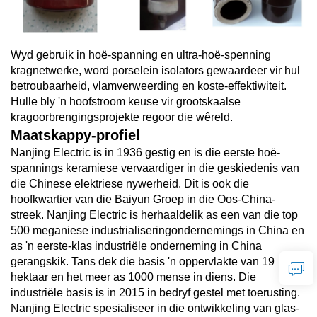
Wyd gebruik in hoë-spanning en ultra-hoë-spenning
kragnetwerke, word porselein isolators gewaardeer vir hul
betroubaarheid, vlamverweerding en koste-effektiwiteit.
Hulle bly 'n hoofstroom keuse vir grootskaalse
kragoorbrengingsprojekte regoor die wêreld.
Maatskappy-profiel
Nanjing Electric is in 1936 gestig en is die eerste hoë-
spannings keramiese vervaardiger in die geskiedenis van
die Chinese elektriese nywerheid. Dit is ook die
hoofkwartier van die Baiyun Groep in die Oos-China-
streek. Nanjing Electric is herhaaldelik as een van die top
500 meganiese industrialiseringondernemings in China en
as 'n eerste-klas industriële onderneming in China
gerangskik. Tans dek die basis 'n oppervlakte van 19
hektaar en het meer as 1000 mense in diens. Die
industriële basis is in 2015 in bedryf gestel met toerusting.
Nanjing Electric spesialiseer in die ontwikkeling van glas-