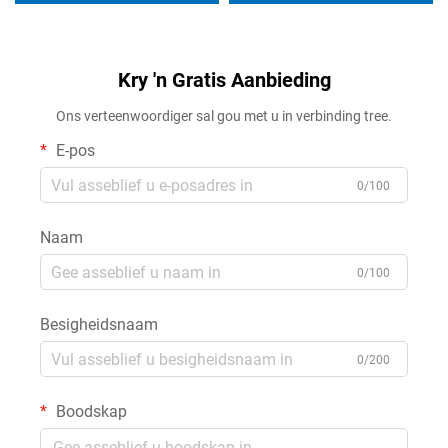
Kry 'n Gratis Aanbieding
Ons verteenwoordiger sal gou met u in verbinding tree.
E-pos
0/100
Naam
0/100
Besigheidsnaam
0/200
Boodskap