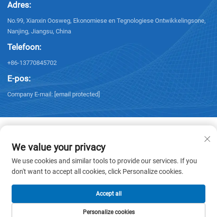
Adres:
No.99, Xianxin Oosweg, Ekonomiese en Tegnologiese Ontwikkelingsone,
Nanjing, Jiangsu, China
Telefoon:
+86-13770845702
E-pos:
Company E-mail:
[email protected]
We value your privacy
Kopiereg © 2026 NANJING ELECTRIC. Alle regte voorbehou. -
We use cookies and similar tools to provide our services. If you
Privatheidbeleid
don't want to accept all cookies, click Personalize cookies.
Accept all
Personalize cookies