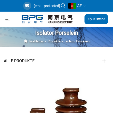
AF
[email protected]
Kry 'n Offerte
Isolator Porselein
Tuisbladsy
>
Produkte
>
Isolator Porselein
ALLE PRODUKTE