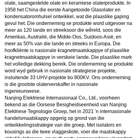
olate, saamgestelde olate en keramiese olaterprodukte. In
1958 het China die eerste Aangetooide Glasolater en
kondensatoromhulsel ontwikkel, wat die plaaslike gaping
gevul het. Die onderneming se produkte word uitgevoer na
meer as 120 lande en streeksoor die wêreld, soos die
Amerikas, Australië, die Midde-Oos, Suidoos-Asië, en
meer as 50% van die lande en streeks in Europa. Die
hoofkliënte is nasionale kragnetmaatskappye of plaaslike
kragnetmaatskappye in verskeie lande. Die plaaslike mark
het volledige dekking bereik. Die onderneming se produkte
word wyd gebruik in nasionale strategiese projekte,
insluitende 33 UHV-projekte bo 800KV. Ons onderneming
is die grootste olaterverskaffer in nasionale
ingenieurswese.
Nanjing Elektriese Internasionaal Co., Ltd., voorheen
bekend as die Oorsese Besigheidseenheid van Nanjing
Elektriese Tegnologie Groep, het in 2021 'n internasionale
handelsmaatskappy opgerig op grond van die
ontwikkelingsstrategie van die groep. Met isolators en
kousings as die twee vlaggeskote, voer die maatskappy