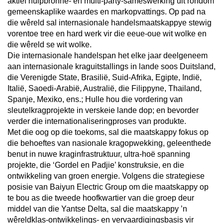
aktief hulpbronne- en multi-party-sameswerking uit rondom
gemeenskaplike waardes en markopvattings. Op pad na
die wêreld sal internasionale handelsmaatskappye stewig
vorentoe tree en hard werk vir die eeue-oue wit wolke en
die wêreld se wit wolke.
Die internasionale handelspan het elke jaar deelgeneem
aan internasionale kraguitstallings in lande soos Duitsland,
die Verenigde State, Brasilië, Suid-Afrika, Egipte, Indië,
Italië, Saoedi-Arabië, Australië, die Filippyne, Thailand,
Spanje, Mexiko, ens.; Hulle hou die vordering van
sleutelkragprojekte in verskeie lande dop; en bevorder
verder die internationaliseringproses van produkte.
Met die oog op die toekoms, sal die maatskappy fokus op
die behoeftes van nasionale kragopwekking, geleenthede
benut in nuwe kraginfrastruktuur, ultra-hoë spanning
projekte, die ‘Gordel en Padjie’ konstruksie, en die
ontwikkeling van groen energie. Volgens die strategiese
posisie van Baiyun Electric Group om die maatskappy op
te bou as die tweede hoofkwartier van die groep deur
middel van die Yantse Delta, sal die maatskappy ’n
wêreldklas-ontwikkelings- en vervaardigingsbasis vir