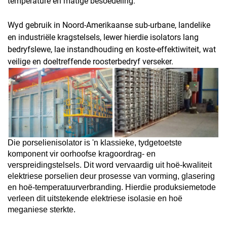
temperature en matige besoedeling.
Wyd gebruik in Noord-Amerikaanse sub-urbane, landelike
en industriële kragstelsels, lewer hierdie isolators lang
bedryfslewe, lae instandhouding en koste-effektiwiteit, wat
veilige en doeltreffende roosterbedryf verseker.
Die porselienisolator is 'n klassieke, tydgetoetste
komponent vir oorhoofse kragoordrag- en
verspreidingstelsels. Dit word vervaardig uit hoë-kwaliteit
elektriese porselien deur prosesse van vorming, glasering
en hoë-temperatuurverbranding. Hierdie produksiemetode
verleen dit uitstekende elektriese isolasie en hoë
meganiese sterkte.