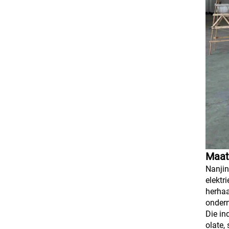
Maat
Nanjin
elektr
herhaa
ondern
Die in
olate,