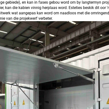
ige gebiede), en kan in fases gebou word om by langtermyn proj
er, kan die kabien vinnig herplaas word. Esteties beskik dit oor 
itwerk wat aangepas kan word om naadloos met die omringende 
ie van die projekwerf verbeter.