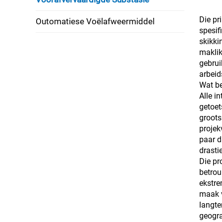
Die pr
Outomatiese Voëlafweermiddel
spesif
skikki
maklik
gebrui
arbeid
Wat be
Alle i
getoet
groots
projek
paar d
drasti
Die pr
betrou
ekstre
maak v
langte
geogra