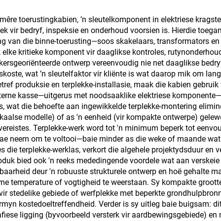
imêre toerustingkabien, ’n sleutelkomponent in elektriese krags
iek vir bedryf, inspeksie en onderhoud voorsien is. Hierdie toeg
ng van die binne-toerusting—soos skakelaars, transformators e
 elke kritieke komponent vir daaglikse kontroles, rutynonderhou
kersgeoriënteerde ontwerp vereenvoudig nie net daaglikse bed
skoste, wat ’n sleutelfaktor vir kliënte is wat daarop mik om lan
tref produksie en terplekke-installasie, maak die kabien gebruik
nterne kasse—uitgerus met noodsaaklike elektriese komponente—is 
s, wat die behoefte aan ingewikkelde terplekke-montering elimine
kaalse modelle) of as 'n eenheid (vir kompakte ontwerpe) gel
vereistes. Terplekke-werk word tot 'n minimum beperk tot eenvo
ae neem om te voltooi—baie minder as die weke of maande wat tr
es die terplekke-werklas, verkort die algehele projektydsduur e
oduk bied ook 'n reeks mededingende voordele wat aan verskeie p
baarheid deur 'n robuuste strukturele ontwerp en hoë gehalte ma
me temperature of vogtigheid te weerstaan. Sy kompakte grootte
ir stedelike gebiede of werfplekke met beperkte grondhulpbronne
rmyn kostedoeltreffendheid. Verder is sy uitleg baie buigsam: d
fiese ligging (byvoorbeeld versterk vir aardbewingsgebiede) en