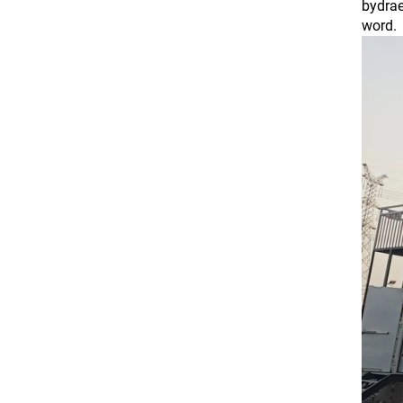
bydrae
word.