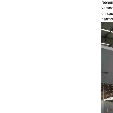
reëner
verand
en spu
harmon