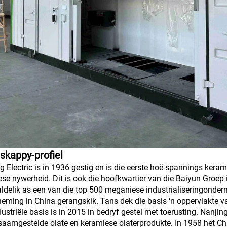
skappy-profiel
g Electric is in 1936 gestig en is die eerste hoë-spannings kera
iese nywerheid. Dit is ook die hoofkwartier van die Baiyun Groep i
ldelik as een van die top 500 meganiese industrialiseringonderne
eming in China gerangskik. Tans dek die basis 'n oppervlakte v
dustriële basis is in 2015 in bedryf gestel met toerusting. Nanjing
 saamgestelde olate en keramiese olaterprodukte. In 1958 het Ch