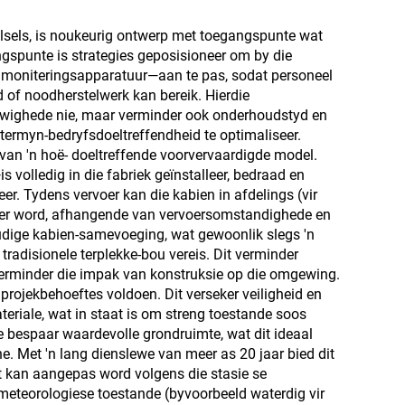
telsels, is noukeurig ontwerp met toegangspunte wat
angspunte is strategies geposisioneer om by die
n moniteringsapparatuur—aan te pas, sodat personeel
d of noodherstelwerk kan bereik. Hierdie
rywighede nie, maar verminder ook onderhoudstyd en
gtermyn-bedryfsdoeltreffendheid te optimaliseer.
 van 'n hoë- doeltreffende voorvervaardigde model.
volledig in die fabriek geïnstalleer, bedraad en
er. Tydens vervoer kan die kabien in afdelings (vir
ewer word, afhangende van vervoersomstandighede en
udige kabien-samevoeging, wat gewoonlik slegs 'n
adisionele terplekke-bou vereis. Dit verminder
n verminder die impak van konstruksie op die omgewing.
rojekbehoeftes voldoen. Dit verseker veiligheid en
teriale, wat in staat is om streng toestande soos
 bespaar waardevolle grondruimte, wat dit ideaal
. Met 'n lang dienslewe van meer as 20 jaar bied dit
it kan aangepas word volgens die stasie se
 meteorologiese toestande (byvoorbeeld waterdig vir