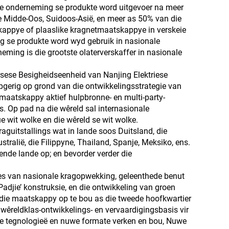
Die onderneming se produkte word uitgevoer na meer
die Midde-Oos, Suidoos-Asië, en meer as 50% van die
skappye of plaaslike kragnetmaatskappye in verskeie
ng se produkte word wyd gebruik in nasionale
eming is die grootste olaterverskaffer in nasionale
orsese Besigheidseenheid van Nanjing Elektriese
gerig op grond van die ontwikkelingsstrategie van
 maatskappy aktief hulpbronne- en multi-party-
 Op pad na die wêreld sal internasionale
 wit wolke en die wêreld se wit wolke.
aguitstallings wat in lande soos Duitsland, die
Australië, die Filippyne, Thailand, Spanje, Meksiko, ens.
lende lande op; en bevorder verder die
es van nasionale kragopwekking, geleenthede benut
Padjie’ konstruksie, en die ontwikkeling van groen
m die maatskappy op te bou as die tweede hoofkwartier
 wêreldklas-ontwikkelings- en vervaardigingsbasis vir
we tegnologieë en nuwe formate verken en bou, Nuwe