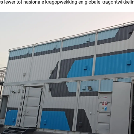
s lewer tot nasionale kragopwekking en globale kragontwikkeli