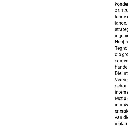
konden
as 120
lande 
lande.
strate
ingeni
Nanjin
Tegnol
die gr
samesw
handel
Die in
Vereni
gehou 
intern
Met di
in nuw
energi
van di
isolat