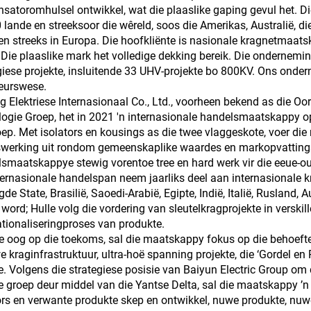
satoromhulsel ontwikkel, wat die plaaslike gaping gevul het. 
 lande en streeksoor die wêreld, soos die Amerikas, Australië, 
en streeks in Europa. Die hoofkliënte is nasionale kragnetmaat
 Die plaaslike mark het volledige dekking bereik. Die ondernemi
giese projekte, insluitende 33 UHV-projekte bo 800KV. Ons ondern
eurswese.
g Elektriese Internasionaal Co., Ltd., voorheen bekend as die O
ogie Groep, het in 2021 'n internasionale handelsmaatskappy op
oep. Met isolators en kousings as die twee vlaggeskote, voer die
erking uit rondom gemeenskaplike waardes en markopvattings.
smaatskappye stewig vorentoe tree en hard werk vir die eeue-oue
ternasionale handelspan neem jaarliks deel aan internasionale kr
gde State, Brasilië, Saoedi-Arabië, Egipte, Indië, Italië, Rusland, 
word; Hulle volg die vordering van sleutelkragprojekte in verskil
ationaliseringproses van produkte.
e oog op die toekoms, sal die maatskappy fokus op die behoeft
e kraginfrastruktuur, ultra-hoë spanning projekte, die ‘Gordel en 
e. Volgens die strategiese posisie van Baiyun Electric Group o
e groep deur middel van die Yantse Delta, sal die maatskappy ’n
ors en verwante produkte skep en ontwikkel, nuwe produkte, nu