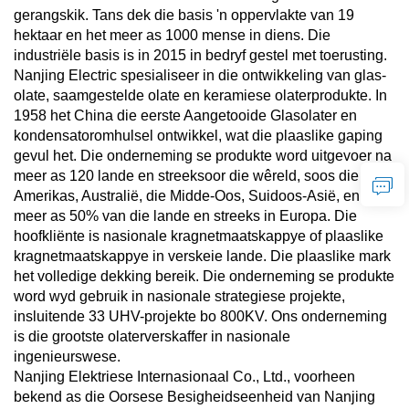
gerangskik. Tans dek die basis 'n oppervlakte van 19
hektaar en het meer as 1000 mense in diens. Die
industriële basis is in 2015 in bedryf gestel met toerusting.
Nanjing Electric spesialiseer in die ontwikkeling van glas-
olate, saamgestelde olate en keramiese olaterprodukte. In
1958 het China die eerste Aangetooide Glasolater en
kondensatoromhulsel ontwikkel, wat die plaaslike gaping
gevul het. Die onderneming se produkte word uitgevoer na
meer as 120 lande en streeksoor die wêreld, soos die
Amerikas, Australië, die Midde-Oos, Suidoos-Asië, en
meer as 50% van die lande en streeks in Europa. Die
hoofkliënte is nasionale kragnetmaatskappye of plaaslike
kragnetmaatskappye in verskeie lande. Die plaaslike mark
het volledige dekking bereik. Die onderneming se produkte
word wyd gebruik in nasionale strategiese projekte,
insluitende 33 UHV-projekte bo 800KV. Ons onderneming
is die grootste olaterverskaffer in nasionale
ingenieurswese.
Nanjing Elektriese Internasionaal Co., Ltd., voorheen
bekend as die Oorsese Besigheidseenheid van Nanjing