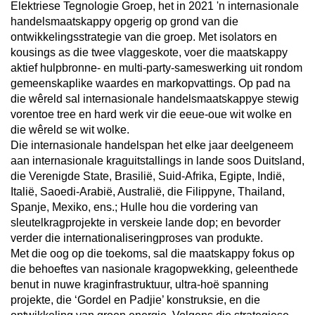
Elektriese Tegnologie Groep, het in 2021 'n internasionale
handelsmaatskappy opgerig op grond van die
ontwikkelingsstrategie van die groep. Met isolators en
kousings as die twee vlaggeskote, voer die maatskappy
aktief hulpbronne- en multi-party-sameswerking uit rondom
gemeenskaplike waardes en markopvattings. Op pad na
die wêreld sal internasionale handelsmaatskappye stewig
vorentoe tree en hard werk vir die eeue-oue wit wolke en
die wêreld se wit wolke.
Die internasionale handelspan het elke jaar deelgeneem
aan internasionale kraguitstallings in lande soos Duitsland,
die Verenigde State, Brasilië, Suid-Afrika, Egipte, Indië,
Italië, Saoedi-Arabië, Australië, die Filippyne, Thailand,
Spanje, Mexiko, ens.; Hulle hou die vordering van
sleutelkragprojekte in verskeie lande dop; en bevorder
verder die internationaliseringproses van produkte.
Met die oog op die toekoms, sal die maatskappy fokus op
die behoeftes van nasionale kragopwekking, geleenthede
benut in nuwe kraginfrastruktuur, ultra-hoë spanning
projekte, die ‘Gordel en Padjie’ konstruksie, en die