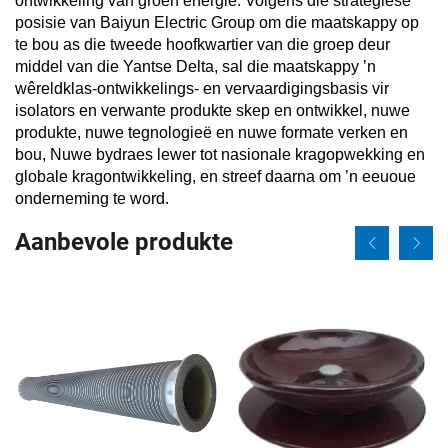
ontwikkeling van groen energie. Volgens die strategiese
posisie van Baiyun Electric Group om die maatskappy op
te bou as die tweede hoofkwartier van die groep deur
middel van die Yantse Delta, sal die maatskappy ’n
wêreldklas-ontwikkelings- en vervaardigingsbasis vir
isolators en verwante produkte skep en ontwikkel, nuwe
produkte, nuwe tegnologieë en nuwe formate verken en
bou, Nuwe bydraes lewer tot nasionale kragopwekking en
globale kragontwikkeling, en streef daarna om ’n eeuoue
onderneming te word.
Aanbevole produkte