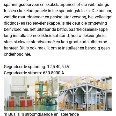
spanningsdoorvoer en skakelaarpaneel of die verbindings
tussen skakelaarpanele in lae-spanningstelsels. Die busbar,
wat die muurdoorvoer en penisolator vervang, het volledige
digtings- en isoleer-eienskappe, is nie deur die omgewing
beïnvloed nie, het uitstaande betroubaarheidseienskappe,
lang installasiemoeilikheidsafstand, hoë willekeurigheid,
sterk skokweerstandvermoë en kan groot kortsluitstrome
hanteer. Dit is ook maklik om te installeer en benodig geen
onderhoud nie.
Gegradeerde spanning: 12,5-40,5 kV
Gegradeerde stroom: 630-8000 A
‘n Bus is ‘n stroomdraende en isolerende