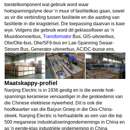
toestelkomponent wat gebruik word waar
hoëspanningslyne deur ‘n muur of fasiliteitkas gaan, sowel
as vir die verbinding tussen fasiliteite en die aarding van
fasiliteite in die kragstelsel. Die toepassing daarvan is baie
wye. Volgens die gebruik word dit geklassifiseer as ‘n
Muurdoorvoerbus,
Transformator
Bus, GIS-uitvoerbus,
Olie/Olie-bus, Olie/SF6-bus en Lae-Spanning Swaar-
Stroom Bus, Generator-uitvoerbus, AC/DC-busse ens.
Maatskappy-profiel
Nanjing Electric is in 1936 gestig en is die eerste hoë-
spannings keramiese vervaardiger in die geskiedenis van
die Chinese elektriese nywerheid. Dit is ook die
hoofkwartier van die Baiyun Groep in die Oos-China-
streek. Nanjing Electric is herhaaldelik as een van die top
500 meganiese industrialiseringondernemings in China en
as 'n eerste-klas industriële onderneming in China