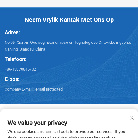
Neem Vrylik Kontak Met Ons Op
Adres:
No.99, Xianxin Oosweg, Ekonomiese en Tegnologiese Ontwikkelingsone,
Nanjing, Jiangsu, China
Telefoon:
+86-13770845702
E-pos:
Company E-mail:
[email protected]
We value your privacy
Kopiereg © 2026 NANJING ELECTRIC. Alle regte voorbehou. -
We use cookies and similar tools to provide our services. If you
Privatheidbeleid