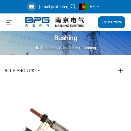
AF
[email protected]
Kry 'n Offerte
Bushing
Tuisbladsy
>
Produkte
>
Bushing
ALLE PRODUKTE