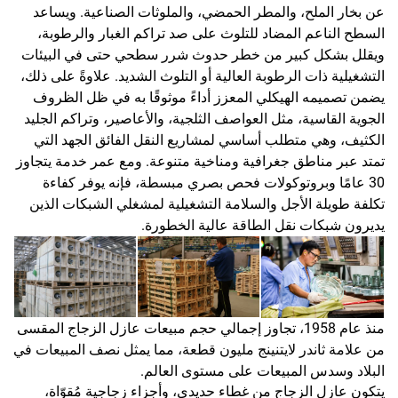
عن بخار الملح، والمطر الحمضي، والملوثات الصناعية. ويساعد
السطح الناعم المضاد للتلوث على صد تراكم الغبار والرطوبة،
ويقلل بشكل كبير من خطر حدوث شرر سطحي حتى في البيئات
التشغيلية ذات الرطوبة العالية أو التلوث الشديد. علاوةً على ذلك،
يضمن تصميمه الهيكلي المعزز أداءً موثوقًا به في ظل الظروف
الجوية القاسية، مثل العواصف الثلجية، والأعاصير، وتراكم الجليد
الكثيف، وهي متطلب أساسي لمشاريع النقل الفائق الجهد التي
تمتد عبر مناطق جغرافية ومناخية متنوعة. ومع عمر خدمة يتجاوز
30 عامًا وبروتوكولات فحص بصري مبسطة، فإنه يوفر كفاءة
تكلفة طويلة الأجل والسلامة التشغيلية لمشغلي الشبكات الذين
يديرون شبكات نقل الطاقة عالية الخطورة.
منذ عام 1958، تجاوز إجمالي حجم مبيعات عازل الزجاج المقسى
من علامة ثاندر لايتنينج مليون قطعة، مما يمثل نصف المبيعات في
البلاد وسدس المبيعات على مستوى العالم.
يتكون عازل الزجاج من غطاء حديدي، وأجزاء زجاجية مُقوّاة،