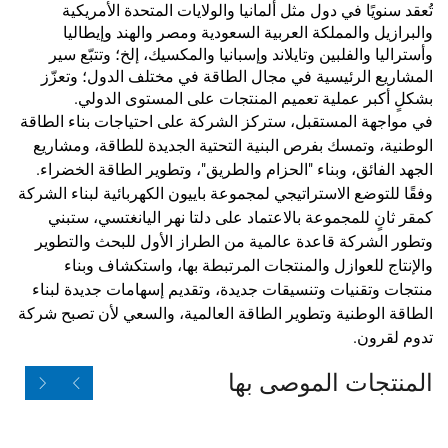
تُعقد سنويًا في دول مثل ألمانيا والولايات المتحدة الأمريكية
والبرازيل والمملكة العربية السعودية ومصر والهند وإيطاليا
وأستراليا والفلبين وتايلاند وإسبانيا والمكسيك، إلخ؛ وتتبّع سير
المشاريع الرئيسية في مجال الطاقة في مختلف الدول؛ وتعزّز
بشكلٍ أكبر عملية تعميم المنتجات على المستوى الدولي.
في مواجهة المستقبل، ستركز الشركة على احتياجات بناء الطاقة
الوطنية، وتمسك بفرص البنية التحتية الجديدة للطاقة، ومشاريع
الجهد الفائق، وبناء "الحزام والطريق"، وتطوير الطاقة الخضراء.
وفقًا للتوضع الاستراتيجي لمجموعة باييون الكهربائية لبناء الشركة
كمقر ثانٍ للمجموعة بالاعتماد على دلتا نهر اليانغتسي، ستبني
وتطور الشركة قاعدة عالمية من الطراز الأول للبحث والتطوير
والإنتاج للعوازل والمنتجات المرتبطة بها، واستكشاف وبناء
منتجات وتقنيات وتنسيقات جديدة، وتقديم إسهامات جديدة لبناء
الطاقة الوطنية وتطوير الطاقة العالمية، والسعي لأن تصبح شركة
تدوم لقرون.
المنتجات الموصى بها