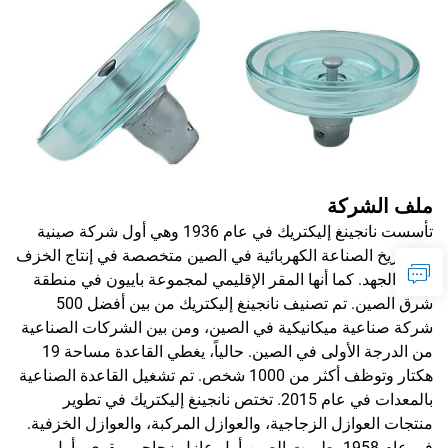
ملف الشركة
تأسست نانجينغ إليكتريك في عام 1936 وهي أول شركة صينية
في تاريخ الصناعة الكهربائية في الصين متخصصة في إنتاج الخزف
عالي الجهد. كما أنها المقر الإقليمي لمجموعة باييون في منطقة
شرق الصين. تم تصنيف نانجينغ إليكتريك من بين أفضل 500
شركة صناعية ميكانيكية في الصين، ومن بين الشركات الصناعية
من الدرجة الأولى في الصين. حالياً، يغطي القاعدة مساحة 19
هكتار وتوظف أكثر من 1000 شخص. تم تشغيل القاعدة الصناعية
بالمعدات في عام 2015. تختص نانجينغ إليكتريك في تطوير
منتجات العوازل الزجاجية، والعوازل المركبة، والعوازل الخزفية.
في عام 1958، طورت الصين أول عازل زجاجي مقوى وأول