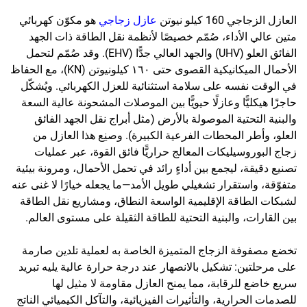
العازل الزجاجي 160 كيلو نيوتن
عازل زجاجي
هو مكوّن كهربائي
متين عالي الأداء، صُمّم خصيصًا لأنظمة نقل الطاقة ذات الجهد
الفائق العلو (UHV) والجهد العالي جدًّا (EHV). وقد صُمّم لتحمل
الأحمال الميكانيكية القصوى حتى ١٦٠ كيلونيوتن (KN)، مع الحفاظ
في الوقت نفسه على سلامة استثنائية للعزل الكهربائي. ويُشكّل
حاجزًا هيكليًّا وعازلًا حيويًّا بين الموصلات المشحونة عالية السعة
والبنية التحتية الموصولة بالأرض (مثل أبراج نقل الجهد الفائق
العلو، وأطر المحطات الفرعية الكبيرة). وصنِع هذا العازل من
زجاج البوروسيليكات المعالج حراريًّا فائق القوة، عبر عمليات
تصنيع دقيقة، ليجمع بين أداءٍ رائد في تحمل الأحمال، ومرونة بيئية
متفوّقة، واستقرار تشغيلي طويل الأمد—ما يجعله خيارًا لا غنى عنه
لشبكات الطاقة الإقليمية الواسعة النطاق، ومشاريع نقل الطاقة
بين القارات، والبنية التحتية للطاقة الثقيلة على مستوى العالم.
تخضع مصفوفة الزجاج المتميزة الخاصة به لعملية تلدين صارمة
على مرحلتين: تشكيل بالانصهار عند درجة حرارة عالية يليه تبريد
سريع خاضع للرقابة، مما يمنح العازل مقاومة لا مثيل لها
للصدمات الحرارية، والتأثيرات الفيزيائية، والتآكل الكيميائي الناتج