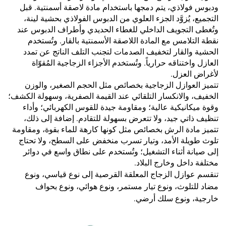
ودبوس فولاذي، يتم دمجها باستخدام مادة لاصقة أسمنتية. قبل
التجميع، يُزوَّد الجزء العلوي من الدبوس الفولاذي بحشية لينة،
وتُغطى التجويف الداخلي للغطاء الحديدي وأطراف الدبوس عند
نقطة التلامس مع المادة اللاصقة الأسمنتية بالقار. وتُستخدم
الحشية والقار لتخفيف الصدمات لتجنب التلف الناتج عن تمدد
العازل واختناقه حرارياً. وتُستخدم الأجزاء الزجاجية المُقوّاة
لأغراض العزل.
تتميز العوازل الزجاجية بخصائص مثل الحجم الصغير، والوزن
الخفيف، والانكسار التلقائي عند القيمة الصفرية، وسهولة الكشف؛
وقوة ميكانيكية عالية؛ ومقاومة جيدة للقوس الكهربائي؛ وأداء
تنظيف ذاتي جيد، ولا تتعرض بسهولة للتقادم. إضافة إلى ذلك،
تتميز مادة الرش بخصائص مثل كونها كارهة للماء بقوة، ومقاومة
تلوث طويلة الأمد، وتيار تسرب منخفض على السطح، ولا تحتاج
إلى صيانة أثناء التشغيل؛ وتُستخدم على نطاق واسع في دوائر
مختلفة داخل وخارج البلاد.
تنقسم عوازل الزجاج المعلقة القرصية إلى نوع قياسي، ونوع
مضاد للتلوث، ونوع تيار مستمر، ونوع هوائي، ونوع بحواف
خارجية، ونوع سلك أرضي.