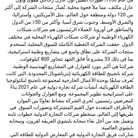
عازل مكثف، مما ملأ فجوة محلية. تُصدَّر منتجات الشركة إلى أكثر
من 120 دولة ومنطقة حول العالم، مثل الأمريكتين، وأستراليا،
والشرق الأوسط، وجنوب شرق آسيا، وأكثر من 50٪ من الدول
والمناطق في أوروبا. العملاء الرئيسيون هم شركات شبكات
الكهرباء الوطنية أو شركات شبكات الكهرباء المحلية في مختلف
الدول. حققت الشركة التغطية الكاملة للسوق المحلية. تُستخدم
منتجات الشركة على نطاق واسع في مشاريع وطنية استراتيجية،
بما في ذلك 33 مشروعاً فائق الجهد تتجاوز 800 كيلوفولت.
شركتنا هي أكبر مورد للعوازل في المشاريع الهندسية الوطنية.
شركة نانجينج للطاقة الكهربائية إنترناشونال المحدودة، التي كانت
تُعرف سابقًا بوحدة الأعمال الخارجية لمجموعة نانجينج لتكنولوجيا
الطاقة الكهربائية، أنشأت شركة تجارة دولية في عام 2021 بناءً
على استراتيجية تطوير المجموعة. ومع العوازل والجوانات
كمعرضين رئيسيين، تُجري الشركة بنشاط تعاونًا بين الموارد
والأطراف المتعددة حول القيم المشتركة وتصورات السوق. في
طريقها إلى العالم، ستخطو شركات التجارة الدولية خطوات ثابتة
وتعمل بجد من أجل بقاء سحابة بايشوي العريقة لقرون، وسحابة
بايشوي العالمية.
شاركت فريق التجارة الدولية في المعارض الدولية للطاقة التي