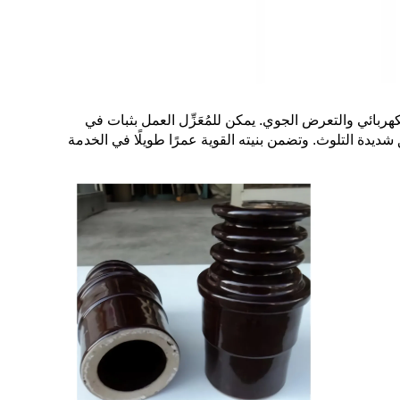
بسطح مزجج وغير مسامي، ويقاوم التتسرب الكهربائي والت erosion الكهربائي والتعرض الجوي. يمكن للمُعَزِّل العمل بثبات في
 شديدة التلوث. وتضمن بنيته القوية عمرًا طويلًا في الخدمة