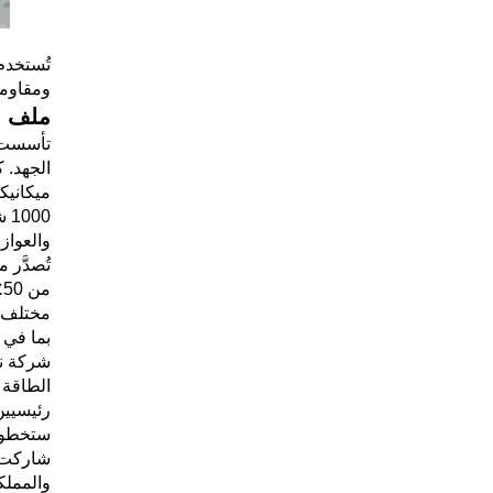
تُستخدم
ومقاومة 
ملف ا
م
مختلف ا
بما في ذلك 33 مشروعاً فائق الجهد تتجاوز 800 كيلوفولت. شركتنا هي أكبر
شركة نا
رئيسيين
ستخطو ش
شاركت ف
والمملكة