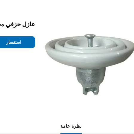
عازل خزفي معل
استفسار
نظرة عامة