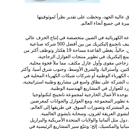
عالية الجهد، وتحظت على تقدير نظراً لموثوقيتها
بيرة في جميع أنحاء العالم.
صينية في تاريخ الصناعة الكهربائية في الصين متخصصة في إنتاج الخزف عالي
الجهد. كما أنها المقر الإقليمي لمجموعة باييون في منطقة شرق الصين. تم تصنيف نانجينغ إليكتريك من بين أفضل 500 شركة صناعية
ميكانيكية في الصين، ومن بين الشركات الصناعية من الدرجة الأولى في الصين. حالياً، يغطي القاعدة مساحة 19 هكتار وتوظف أكثر من
قاعدة الصناعية بالمعدات في عام 2015. تختص نانجينغ إليكتريك في تطوير منتجات العوازل الزجاجية،
 عام 1958، طورت الصين أول عازل زجاجي مقوى وأول عازل مكثف، مما ملأ فجوة محلية.
 حول العالم، مثل الأمريكتين، وأستراليا، والشرق الأوسط، وجنوب شرق آسيا، وأكثر
ت الكهرباء الوطنية أو شركات شبكات الكهرباء المحلية في
ت الشركة على نطاق واسع في مشاريع وطنية استراتيجية،
 بوحدة الأعمال الخارجية لمجموعة نانجينج لتكنولوجيا
ارة دولية في عام 2021 بناءً على استراتيجية تطوير المجموعة. ومع العوازل والجوانات كمعرضين
قيم المشتركة وتصورات السوق. في طريقها إلى العالم،
يشوي العريقة لقرون، وسحابة بايشوي العالمية.
ول مثل ألمانيا والولايات المتحدة الأمريكية والبرازيل
سبانيا والمكسيك، إلخ؛ وتتبّع سير المشاريع الرئيسية في