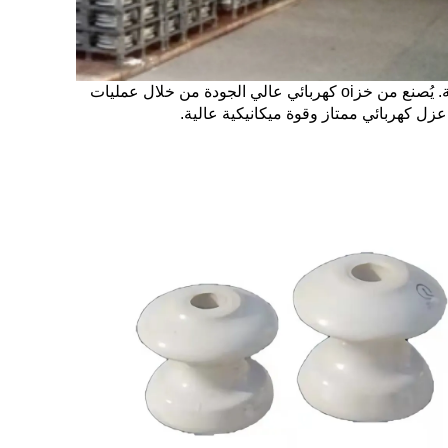
المُعَزِّل الخزفي هو عنصر كلاسيكي وقديم في أنظمة نقل وتوزيع الطاقة الجوية. يُصنع من خزoi كهربائي عالي الجودة من خلال عمليات
عزل كهربائي ممتاز وقوة ميكانيكية عالية.