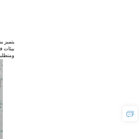
بيئات ف
ومتطلب