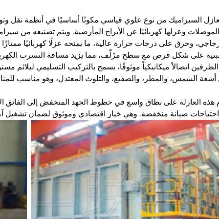
العازل السيراميك من نوع علوي قياسي مكونًا أساسيًا في أنظمة نقل وتو
الموصلات وعزلها كهربائيًا عن الأبراج المأرضية. ويتم تصنيعه من سيرا
جاجي، وحرق على درجات حرارة عالية، ما يمنحه عزلًا كهربائيًا ممتازًا و
ببنية على شكل قرص مع سطح مزَلّف، مما يزيد مسافة التسرب الكهربا
الطرفين اتصالاً ميكانيكياً موثوقًا، يسمح بالتركيب التسليمي ليلائم مست
أشعة الشمس، والمطر، والصقيع، والتلوث المعتدل، وهو مناسب للمناطق
واحتياجات صيانة منخفضة. وهي خيار اقتصادي وموثوق لضمان تشغيل آم