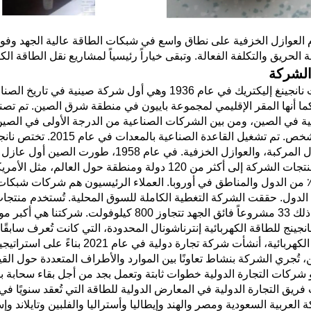
 العوازل الخزفية على نطاق واسع في شبكات الطاقة عالية الجهد وفوق 
الحريق والتكلفة الفعالة. وتبقى خياراً رئيسياً لمشاريع نقل الطاقة الك
لشركة
تأسست نانجينغ إليكتريك في عام 1936 وهي أول شركة 
1000 شخص. تم تشغيل ال
والعوازل المركبة، والعوازل الخزفية. في
تُصدَّر منتجات الشركة إلى أكثر من 120 دولة ومنطقة
ن 50٪ من الدول والمناطق في أوروبا. العملاء الرئيسيون هم شركات شبكا
لدول. حققت الشركة التغطية الكاملة للسوق المحلية. تُستخدم منتجا
 مورد للعوازل في المشاريع الهندسية الوطنية.
نجينج للطاقة الكهربائية إنترناشونال المحدودة، التي كانت تُعرف سابقًا
الطاقة الكهربائية، أنشأت شركة تج
، تُجري الشركة بنشاط تعاونًا بين الموارد والأطراف المتعددة حول ال
ركات التجارة الدولية خطوات ثابتة وتعمل بجد من أجل بقاء سحابة با
ريق التجارة الدولية في المعارض الدولية للطاقة التي تُعقد سنويًا في د
 العربية السعودية ومصر والهند وإيطاليا وأستراليا والفلبين وتايلاند وإ