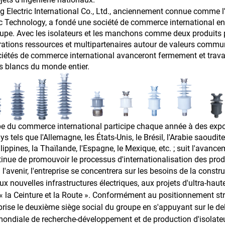
g Electric International Co., Ltd., anciennement connue comme 
ic Technology, a fondé une société de commerce international en
upe. Avec les isolateurs et les manchons comme deux produits p
ations ressources et multipartenaires autour de valeurs commun
ciétés de commerce international avanceront fermement et travail
 blancs du monde entier.
pe du commerce international participe chaque année à des expos
s tels que l'Allemagne, les États-Unis, le Brésil, l'Arabie saoudite, l'
ilippines, la Thaïlande, l'Espagne, le Mexique, etc. ; suit l'avanc
tinue de promouvoir le processus d'internationalisation des prod
 l'avenir, l'entreprise se concentrera sur les besoins de la constr
aux nouvelles infrastructures électriques, aux projets d'ultra-hau
 « la Ceinture et la Route ». Conformément au positionnement str
eprise le deuxième siège social du groupe en s'appuyant sur le de
ondiale de recherche-développement et de production d'isolateur