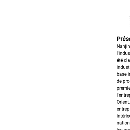
Prése
Nanjin
l'indu
été cl
indust
base i
de pro
premie
l'entr
Orient
entrep
intéri
nation
les pr