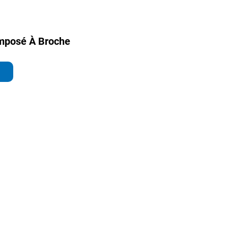
omposé À Broche
s