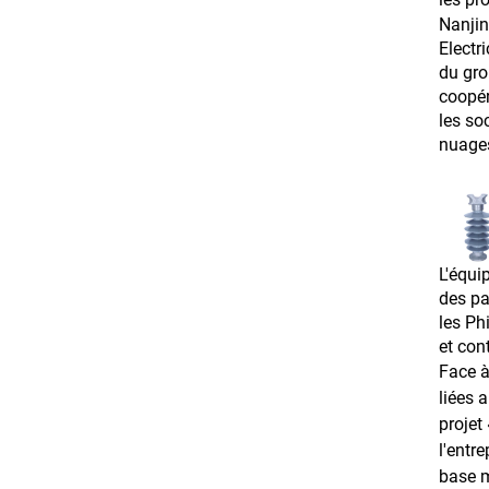
Nanjin
Electr
du gro
coopér
les so
nuages
L'équi
des pay
les Ph
et con
Face à
liées 
projet
l'entr
base m