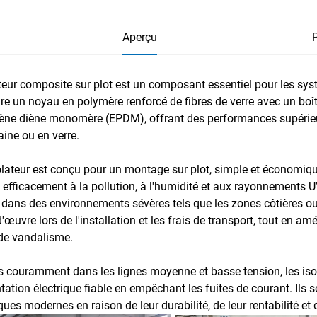
Aperçu
ateur composite sur plot est un composant essentiel pour les syst
ègre un noyau en polymère renforcé de fibres de verre avec un boî
ène diène monomère (EPDM), offrant des performances supérieure
aine ou en verre.
olateur est conçu pour un montage sur plot, simple et économiq
e efficacement à la pollution, à l'humidité et aux rayonnements UV
ans des environnements sévères tels que les zones côtières ou in
'œuvre lors de l'installation et les frais de transport, tout en 
de vandalisme.
és couramment dans les lignes moyenne et basse tension, les is
tation électrique fiable en empêchant les fuites de courant. Ils 
iques modernes en raison de leur durabilité, de leur rentabilité e