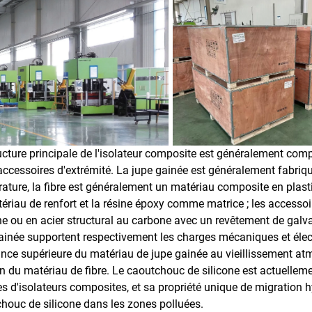
ucture principale de l'isolateur composite est généralement compos
 accessoires d'extrémité. La jupe gainée est généralement fabriq
ature, la fibre est généralement un matériau composite en plastiqu
ériau de renfort et la résine époxy comme matrice ; les accesso
e ou en acier structural au carbone avec un revêtement de galvani
ainée supportent respectivement les charges mécaniques et élec
ance supérieure du matériau de jupe gainée au vieillissement a
on du matériau de fibre. Le caoutchouc de silicone est actuelleme
s d'isolateurs composites, et sa propriété unique de migration hy
houc de silicone dans les zones polluées.