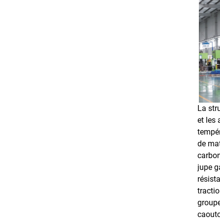
La str
et les
tempér
de mat
carbon
jupe g
résist
tracti
groupe
caoutc