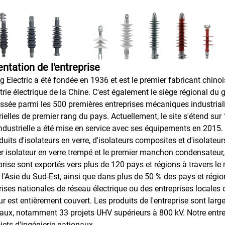
ntation de l'entreprise
g Electric a été fondée en 1936 et est le premier fabricant chino
strie électrique de la Chine. C'est également le siège régional du
assée parmi les 500 premières entreprises mécaniques industriali
rielles de premier rang du pays. Actuellement, le site s'étend su
ndustrielle a été mise en service avec ses équipements en 2015.
duits d'isolateurs en verre, d'isolateurs composites et d'isolate
r isolateur en verre trempé et le premier manchon condensateur,
eprise sont exportés vers plus de 120 pays et régions à travers le
, l'Asie du Sud-Est, ainsi que dans plus de 50 % des pays et régi
rises nationales de réseau électrique ou des entreprises locales
eur est entièrement couvert. Les produits de l'entreprise sont lar
aux, notamment 33 projets UHV supérieurs à 800 kV. Notre entrep
ojets d'ingénierie nationaux.