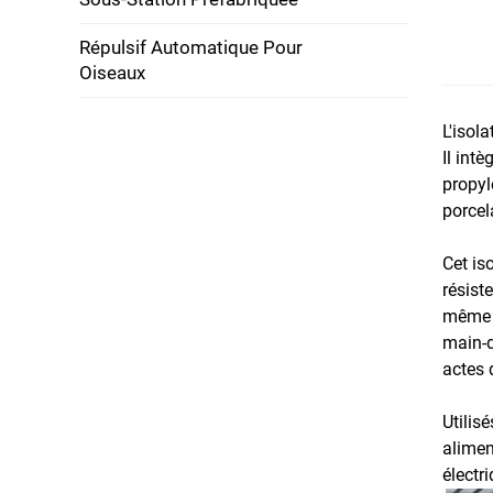
Répulsif Automatique Pour
Oiseaux
L'isol
Il int
propyl
porcel
Cet is
résist
même d
main-d
actes 
Utilis
alimen
électr