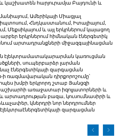
 և կաշխատեն հարյուրամյա Բայդունի և
անիայում, Ամերիկայի Միացյալ
գիպտոսում, Հնդկաստանում, Իտալիայում,
մ, Մեքսիկայում և այլ երկրներում կայացող
տարբեր երկրներում հիմնական էներգետիկ
անում արտադրանքների միջազգայինացման
ային էլեկտրամատակարարման կառուցման
ածքների, սուպերբարձր լարման
նաչ էներգետիկայի զարգացման
roup-ի ռազմավարական դիրքորոշումը՝
 որպես խմբի երկրորդ շտաբ Յանցզի
ցնի աշխարհի առաջատար իզոլյատորների և
 արտադրության բազա, կուսումնասիրի և
ևաչափեր, կներդրի նոր ներդրումներ
 էլեկտրաէներգետիկայի զարգացման