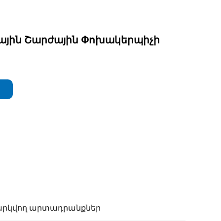
ային Շարժային Փոխակերպիչի
րկվող արտադրանքներ