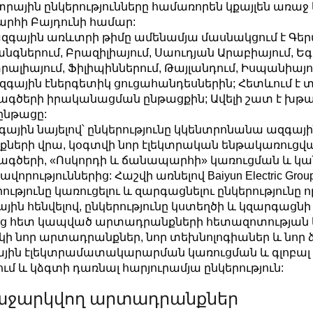
րային ընկերությունները համառորեն կքայլեն առաջ
րհի Բայդունի համար:
զգային առևտրի թիմը ամենամյա մասնակցում է Գերմ
նգներում, Բրազիլիայում, Սաուդյան Արաբիայում, Ե
րալիայում, Ֆիլիպիններում, Թայլանդում, Իսպանիայու
զգային էներգետիկ ցուցահանդեսներին; Հետևում է 
գծերի իրականացման ընթացքին; Ավելի շատ է խթ
ընթացը:
ային նայելով՝ ընկերությունը կկենտրոնանա ազգ
քների վրա, կօգտվի նոր էլեկտրական ենթակառուցվ
գծերի, «Ոսկորդի և ճանապարհի» կառուցման և կա
վորություններից: Հաշվի առնելով Baiyun Electric G
րությունը կառուցելու և զարգացնելու ընկերությունը
ային հենվելով, ընկերությունը կստեղծի և կզարգա
ց հետ կապված արտադրանքների հետազոտության և
կի նոր արտադրանքներ, նոր տեխնոլոգիաներ և նոր ձ
յին էլեկտրամատակարարման կառուցման և գլոբալ
ում և կձգտի դառնալ հարյուրամյա ընկերություն:
աջարկվող արտադրանքներ