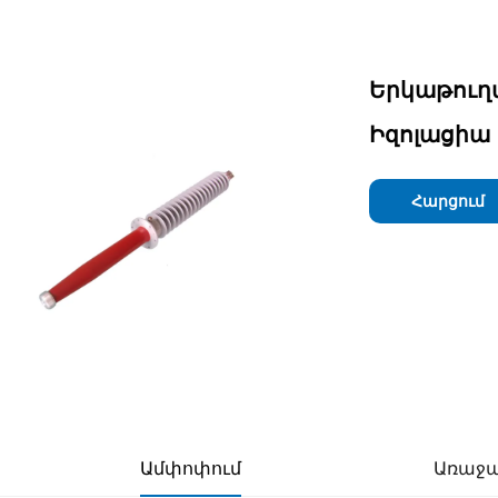
Երկաթուղ
Իզոլացիա
Հարցում
Ամփոփում
Առաջա