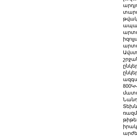
արդյ
տարա
թվակ
ապակ
արտա
իզոլ
արտա
Ավստ
շրջա
ընկե
ընկե
ազգա
800Կ
մատա
Նանդ
Տեխն
ռազմ
թիթե
իրակ
արժե