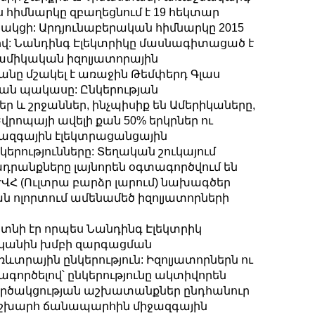
ս հիմնարկը զբաղեցնում է 19 հեկտար
կցի: Արդյունաբերական հիմնարկը 2015
ով: Նանդինգ Էլեկտրիկը մասնագիտացած է
րամիկական իզոլյատորային
նը մշակել է առաջին Թեմփերդ Գլաս
կան պակասը: Ընկերության
 և շրջաններ, ինչպիսիք են Ամերիկաները,
վրոպայի ավելի քան 50% երկրներ ու
 ազգային էլեկտրացանցային
երությունները: Տեղական շուկայում
տադրանքները լայնորեն օգտագործվում են
ՎՀ (Ուլտրա բարձր լարում) նախագծեր
ան ոլորտում ամենամեծ իզոլյատորների
յտնի էր որպես Նանդինգ Էլեկտրիկ
ականին խմբի զարգացման
տրային ընկերություն: Իզոլյատորներն ու
ործելով՝ ընկերությունը ակտիվորեն
ործակցության աշխատանքներ ընդհանուր
 աշխարհ ճանապարհին միջազգային