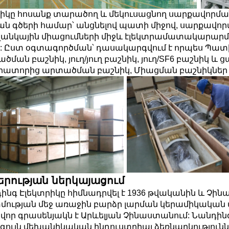
իկը հոսանք տարածող և մեկուսացնող սարքավորման 
ան գծերի համար՝ անցնելով պատի միջով, սարքավոր
ղանկային միացումների միջև էլեկտրամատակարարմ
 է: Ըստ օգտագործման՝ դասակարգվում է որպես Պատի
ծման բաշնիկ, յուղ/յուղ բաշնիկ, յուղ/SF6 բաշնիկ և
րատորից արտածման բաշնիկ, Միացման բաշնիկներ A
երության ներկայացում
ինգ Էլեկտրիկը հիմնադրվել է 1936 թվականին և Չի
ության մեջ առաջին բարձր լարման կերամիկական ար
վոր գրասենյակն է Արևելյան Չինաստանում: Նանդինգ
գույն մեխանիկական ինդուստրիալ ձեռնարկությու