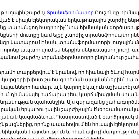
թուղային շարժիչ
Տրանսֆորմատոր
Բուշինգը հիմն
ված է միայն էլեկտրական երկաթուղային շարժիչ ե
նք տարանցող հաղորդիչ՝ նրա հիմնական գործառույթն
նքների մուտքը կամ ելքը շարժիչ տրանսֆորմատորնե
ինգը կատարում է նաև տրանսֆորմատորի յուղային մ
ր, որոնք ապահովում են ներքին մեկուսացնող յուղի
անում շարժիչ տրանսֆորմատորի ընդհանուր շահա
վերամի տարբերվում է նրանով, որ հիանալի ձևով հար
կարգերի խիստ շահագործման պայմաններին՝ հատ
կայանների համար. այն կարող է կայուն աշխատել ա
ում, դիմակայել հաճախադեպ կարճ միացման սխալ
նդակության պահանջին: Այս գերազանց շահագործմա
տրական երկաթուղային շարժիչային էներգամատա
լական կազմաձևում: Պատրաստված է բարձրորակ մե
ընթացներից, որոնք ապահովում են հուսալի էլեկտր
նիկական կայունություն և հիանալի դիմադրություն