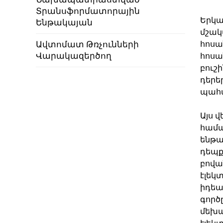
Տրանսֆորմատորային
Երկա
Ենթակայան
մշակ
Ավտոմատ Թռչունների
հոսա
Վարակազերծող
հոսա
բուշ
դերե
պահպ
Այս 
համա
ենթա
դեպք
բովա
էլեկ
իդեա
գործ
մեխա