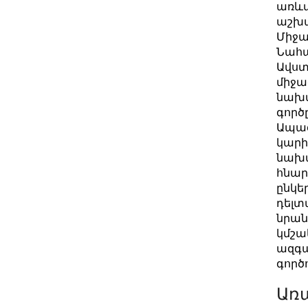
առևտ
աշխա
Միջա
Նահա
Ավստ
միջա
նախա
գործ
Ապագ
կարի
նախա
հնարա
ընկե
դելտ
նրան
կմշա
ազգա
գործ
Առ