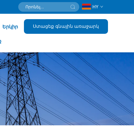
HY
Ստացեք գնային առաջարկ
Երկիր
ք