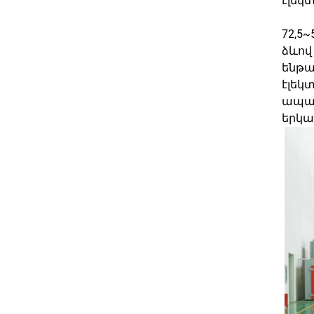
էլեկ
72,5
ձևով
ենթա
էլեկ
ապահ
երկա