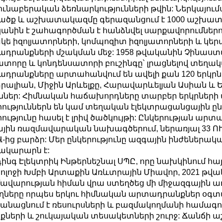
ունաբերական ձեռնարկությունների թվին: Ներկայում
ծք և աշխատակազմը գերազանցում է 1000 աշխատա
անին է շահագործման է հանձնվել սարքավորումներ
ե իզոլյատորների, կոմպոզիտ իզոլյատորների և կե
դրանքների մշակման մեջ: 1958 թվականին Չինաստա
յատորը և կոնդենսատորի բուշինգը՝ լրացնելով տեղա
դրանքները արտահանվում են ավելի քան 120 երկրներ
րալիան, Միջին Արևելքը, Հարավարևելյան Ասիան և Ե
ններ: Հիմնական հաճախորդները տարբեր երկրների
րություններն են կամ տեղական էլեկտրացանցային ընկ
րությունը հասել է լրիվ ծածկույթի: Ընկերության ար
յին ռազմավարական նախագծերում, ներառյալ 33 ՈՒ
Վ-ից բարձր: Մեր ընկերությունը ազգային ինժեներակ
կարարն է:
ինգ Էլեկտրիկ Ինթերնեշնալ ՍՊԸ, որը նախկինում հա
ոլոջի Խմբի Արտաքին Առևտրային Միավոր, 2021 թվ
ավարության հիման վրա ստեղծեց մի միջազգային առև
ղները որպես երկու հիմնական արտադրանքներ օգտագ
անացնում է ռեսուրսների և բազմակողմանի համագ
քների և շուկայական տեսակետների շուրջ: Ճանճի