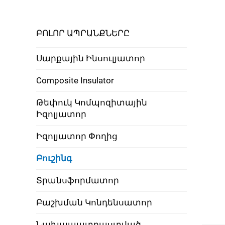
ԲՈԼՈՐ ԱՊՐԱՆՔՆԵՐԸ
Սարքային Ինսուլյատոր
Composite Insulator
Թեփուկ Կոմպոզիտային
Իզոլյատոր
Իզոլյատոր Փողից
Բուշինգ
Տրանսֆորմատոր
Բաշխման Կոնդենսատոր
Նախապատրաստված