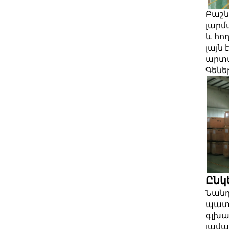
Բաշն
լարմ
և հո
լայն
արտա
Գենե
Ընկ
Նանդ
պատմ
գլխա
լավա