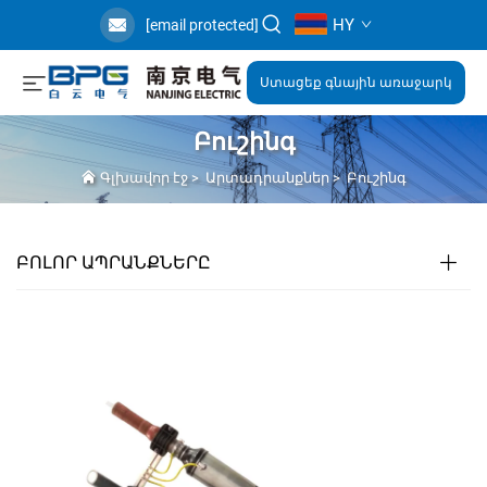
HY
[email protected]
Ստացեք գնային առաջարկ
Բուշինգ
Գլխավոր էջ
>
Արտադրանքներ
>
Բուշինգ
ԲՈԼՈՐ ԱՊՐԱՆՔՆԵՐԸ