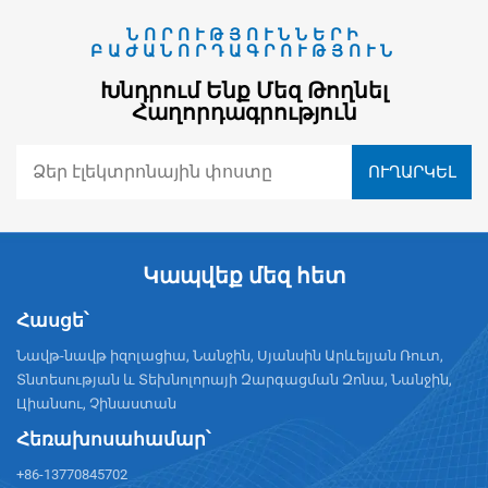
ՆՈՐՈՒԹՅՈՒՆՆԵՐԻ
ԲԱԺԱՆՈՐԴԱԳՐՈՒԹՅՈՒՆ
Խնդրում Ենք Մեզ Թողնել
Հաղորդագրություն
Կապվեք մեզ հետ
Հասցե՝
Նավթ-նավթ իզոլացիա, Նանջին, Սյանսին Արևելյան Ռուտ,
Տնտեսության և Տեխնոլորայի Զարգացման Զոնա, Նանջին,
Цիանսու, Չինաստան
Հեռախոսահամար՝
+86-13770845702