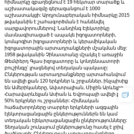
հիմնարկը զբաղեցնում է 19 հեկտար տարածք և
աշխատակազմը գերազանցում է 1000
աշխատակցի: Արդյունաբերական հիմնարկը 2015
թվականին է շահագործման է հանձնվել
սարքավորումներով: Նանդինգ Էլեկտրիկը
մասնագիտացած է ապակե իզոլյատորների,
կոմպոզիտ իզոլյատորների և կերամիկական
իզոլյատորային արտադրանքների մշակման մեջ:
1958 թվականին Չինաստանը մշակել է առաջին
Թեմփերդ Գլաս իզոլյատորը և կոնդենսատորի
բուշինգը՝ լրացնելով տեղական պակասը:
Ընկերության արտադրանքները արտահանվում
են ավելի քան 120 երկրներ և շրջաններ, ինչպիսիք
են Ամերիկաները, Ավստրալիան, Միջին Արևելքը,
Հարավարևելյան Ասիան և Եվրոպայի ավելի քան
50% երկրներ ու շրջաններ: Հիմնական
հաճախորդները տարբեր երկրների ազգային
էլեկտրացանցային ընկերություններն են կամ
տեղական էլեկտրացանցային ընկերությունները:
Տեղական շուկայում ընկերությունը հասել է լրիվ
ծածկույթի: Ընկերության արտադրանքները