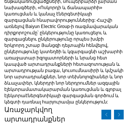
ենթակառուցվածքների, սուպերբարձր լարման
նախագծերի, «Ոսկորդի և ճանապարհի»
կառուցման և կանաչ էներգետիկայի
զարգացման հնարավորություններից: Հաշվի
առնելով Baiyun Electric Group-ի ռազմավարական
դիրքորոշումը՝ ընկերությունը կառուցելու և
զարգացնելու ընկերությունը որպես խմբի
երկրորդ շտաբ Յանցզի դելտային հենվելով,
ընկերությունը կստեղծի և կզարգացնի աշխարհի
առաջատար իզոլյատորների և նրանց հետ
կապված արտադրանքների հետազոտության և
արտադրության բազա, կուսումնասիրի և կմշակի
նոր արտադրանքներ, նոր տեխնոլոգիաներ և նոր
ձևաչափեր, կներդրի նոր ներդրումներ ազգային
էլեկտրամատակարարման կառուցման և գլոբալ
էլեկտրաէներգետիկայի զարգացման գործում և
կձգտի դառնալ հարյուրամյա ընկերություն:
Առաջարկվող
արտադրանքներ