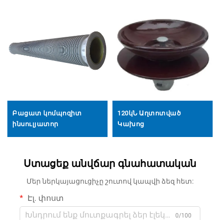
Բացատ կոմպոզիտ
120կՆ Աղտոտված
ինսուլյատոր
Կախոց
Ստացեք անվճար գնահատական
Մեր ներկայացուցիչը շուտով կապվի ձեզ հետ:
Էլ. փոստ
0/100