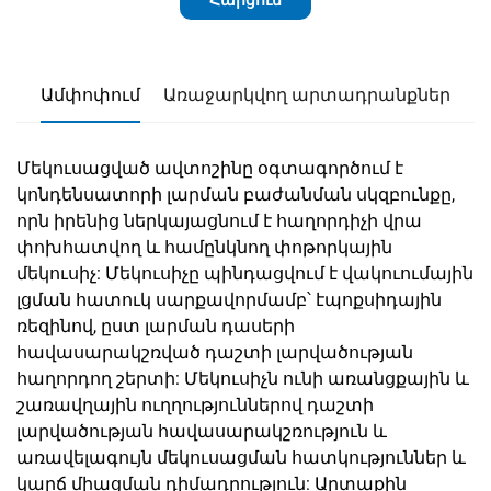
Ամփոփում
Առաջարկվող արտադրանքներ
Մեկուսացված ավտոշինը օգտագործում է
կոնդենսատորի լարման բաժանման սկզբունքը,
որն իրենից ներկայացնում է հաղորդիչի վրա
փոխհատվող և համընկնող փոթորկային
մեկուսիչ: Մեկուսիչը պինդացվում է վակուումային
լցման հատուկ սարքավորմամբ՝ էպոքսիդային
ռեզինով, ըստ լարման դասերի
հավասարակշռված դաշտի լարվածության
հաղորդող շերտի: Մեկուսիչն ունի առանցքային և
շառավղային ուղղություններով դաշտի
լարվածության հավասարակշռություն և
առավելագույն մեկուսացման հատկություններ և
կարճ միացման դիմադրություն: Արտաքին