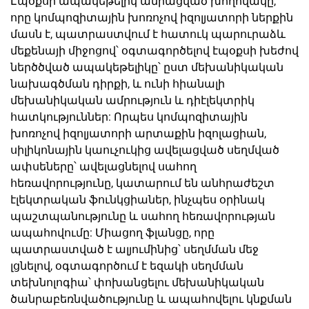
Էպօքսի ապակեթելիկ ամրացված խողովակը,
որը կոմպոզիտային խոռոչով իզոլյատորի ներքին
մասն է, պատրաստվում է հատուկ պարուրաձև
մեքենայի միջոցով՝ օգտագործելով էպօքսի խեժով
ներծծված ապակեթելիկը՝ ըստ մեխանիկական
նախագծման դիրքի, և ունի հիանալի
մեխանիկական ամրություն և դիէլեկտրիկ
հատկություններ: Որպես կոմպոզիտային
խոռոչով իզոլյատորի արտաքին իզոլացիան,
սիլիկոնային կաուչուկից ավելացված սեղմված
ափսեները՝ ավելացնելով սահող
հեռավորությունը, կատարում են անհրաժեշտ
էլեկտրական ֆունկցիաներ, ինչպես օրինակ
պաշտպանությունը և սահող հեռավորության
ապահովումը: Միացող ֆլանցը, որը
պատրաստված է ալյումինից՝ սեղմման մեջ
լցնելով, օգտագործում է եզակի սեղմման
տեխնոլոգիա՝ փոխանցելու մեխանիկական
ծանրաբեռնվածությունը և ապահովելու կնքման