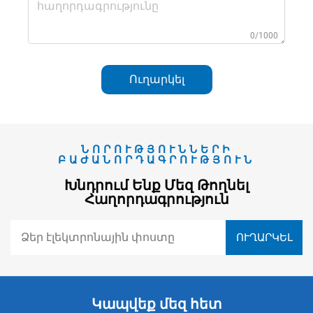
0/1000
Ուղարկել
ՆՈՐՈՒԹՅՈՒՆՆԵՐԻ
ԲԱԺԱՆՈՐԴԱԳՐՈՒԹՅՈՒՆ
Խնդրում Ենք Մեզ Թողնել
Հաղորդագրություն
Կապվեք մեզ հետ