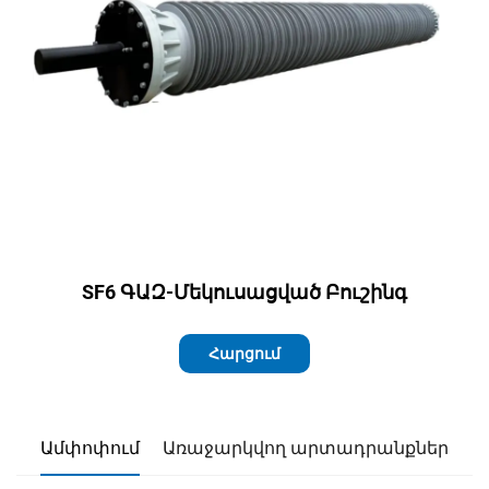
SF6 ԳԱԶ-Մեկուսացված Բուշինգ
Հարցում
Ամփոփում
Առաջարկվող արտադրանքներ