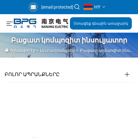
HY
[email protected]
Ստացեք գնային առաջարկ
Բացատ կոմպոզիտ ինսուլյատոր
Գլխավոր էջ
>
Արտադրանքներ
>
Բացատ կոմպոզիտ ինսուլյատոր
ԲՈԼՈՐ ԱՊՐԱՆՔՆԵՐԸ