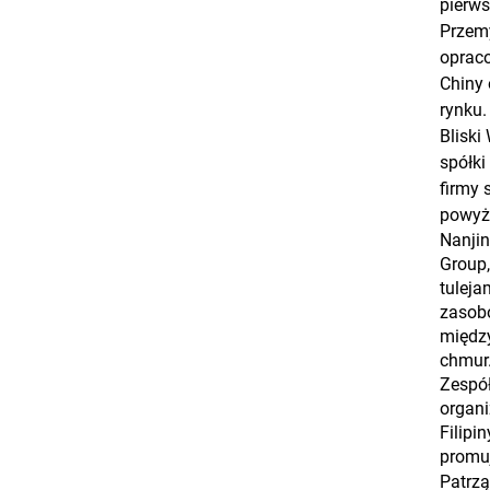
pierws
Przemy
oprac
Chiny 
rynku.
Bliski
spółki
firmy 
powyże
Nanjin
Group,
tuleja
zasobó
między
chmur
Zespó
organi
Filipi
promuj
Patrzą