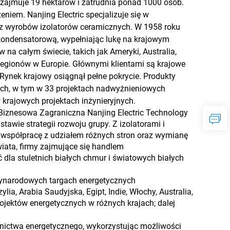
zajmuje 19 hektarów i zatrudnia ponad 1000 osób.
em. Nanjing Electric specjalizuje się w
z wyrobów izolatorów ceramicznych. W 1958 roku
 kondensatorową, wypełniając lukę na krajowym
 na całym świecie, takich jak Ameryki, Australia,
regionów w Europie. Głównymi klientami są krajowe
 Rynek krajowy osiągnął pełne pokrycie. Produkty
ych, w tym w 33 projektach nadwyżnieniowych
krajowych projektach inżynieryjnych.
ka Biznesowa Zagraniczna Nanjing Electric Technology
wie strategii rozwoju grupy. Z izolatorami i
 współpracę z udziałem różnych stron oraz wymianę
iata, firmy zajmujące się handlem
la stuletnich białych chmur i światowych białych
zynarodowych targach energetycznych
ia, Arabia Saudyjska, Egipt, Indie, Włochy, Australia,
projektów energetycznych w różnych krajach; dalej
wnictwa energetycznego, wykorzystując możliwości