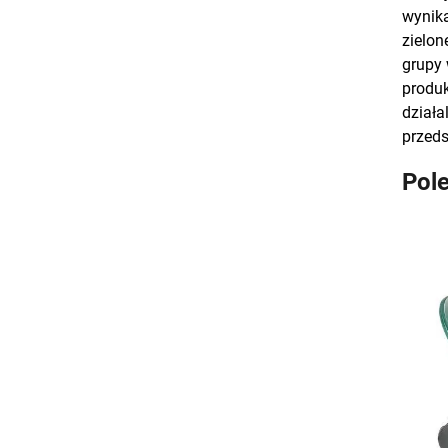
wynika
zielon
grupy 
produk
działa
przeds
Pol