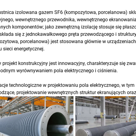
ustnica izolowana gazem SF6 (kompozytowa, porcelanowa) skła
yjnego, wewnętrznego przewodnika, wewnętrznego ekranowania
nnych komponentów; jako zewnętrzną izolację stosuje się pła
składa się z jednokawałkowego pręta przewodzącego i struktur
zytowa, porcelanowa) jest stosowana głównie w urządzeniach 
u sieci energetycznej.
 projekt konstrukcyjny jest innowacyjny, charakteryzuje się z
odnym wyrównywaniem pola elektrycznego i ciśnienia.
cje technologiczne w projektowaniu pola elektrycznego, w tym 
dzące, projektowanie wewnętrznych struktur ekranujących oraz