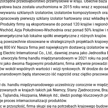
zorzędne przedsiębiorstwo przemysłowe w kraju. Obecnie baza 
słowa baza została uruchomiona w 2015 roku wraz z wyposażeni
owywaniu szklanych izolatorów, izolatorów kompozytowych ora
opracowały pierwszy szklany izolator hartowany oraz wkładkę
 Produkty firmy są eksportowane do ponad 120 krajów i regionów
 Wschód, Azja Południowo-Wschodnia oraz ponad 50% krajów i 
 energetyczne lub lokalne spółki energetyczne z różnych krajów.
są powszechnie stosowane w strategicznych projektach krajow
j 800 kV. Nasza firma jest największym dostawcą izolatorów w 
g Electric International Co., Ltd., dawniej znana jako Jednost
 utworzyła firmę handlu międzynarodowym w 2021 roku na podsta
mi jako dwoma flagowymi produktami, firma aktywnie prowadzi
w wokół wspólnych wartości i wizji rynkowych. W drodze do św
narodowym będą stanowczo iść naprzód oraz ciężko pracować d
.
ł ds. handlu międzynarodowego uczestniczy corocznie w międ
zowanych w krajach takich jak Niemcy, Stany Zjednoczone, Brazyl
ny, Tajlandia, Hiszpania, Meksyk itd.; śledzi postęp kluczowych 
e proces internacionalizacji produktów.
c w przyszłość, firma skupi się na potrzebach krajowego budo