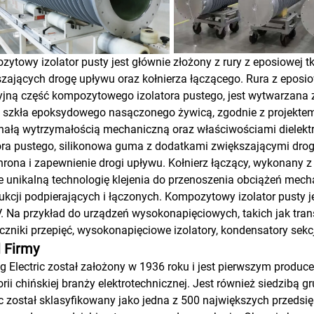
ytowy izolator pusty jest głównie złożony z rury z eposiowej t
zających drogę upływu oraz kołnierza łączącego. Rura z eposio
yjną część kompozytowego izolatora pustego, jest wytwarzana
 szkła epoksydowego nasączonego żywicą, zgodnie z projektem
nałą wytrzymałością mechaniczną oraz właściwościami dielekt
ora pustego, silikonowa guma z dodatkami zwiększającymi drogę
hrona i zapewnienie drogi upływu. Kołnierz łączący, wykonany
e unikalną technologię klejenia do przenoszenia obciążeń mech
ukcji podpierających i łączonych. Kompozytowy izolator pusty
. Na przykład do urządzeń wysokonapięciowych, takich jak trans
czniki przepięć, wysokonapięciowe izolatory, kondensatory sekcj
l Firmy
g Electric został założony w 1936 roku i jest pierwszym pro
orii chińskiej branży elektrotechnicznej. Jest również siedzibą 
ic został sklasyfikowany jako jedna z 500 największych przeds