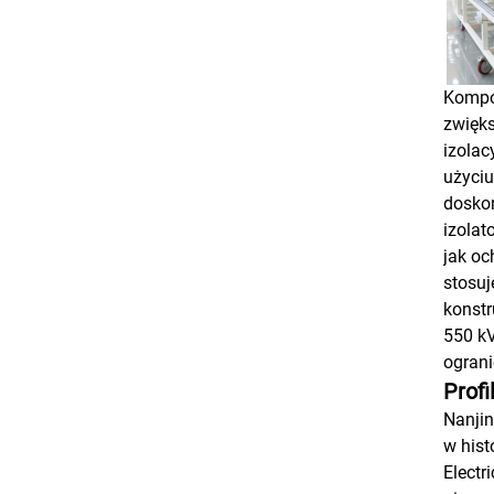
Kompoz
zwięks
izolac
użyciu
dosko
izolat
jak oc
stosuj
konstr
550 kV
ograni
Profi
Nanjin
w hist
Electr