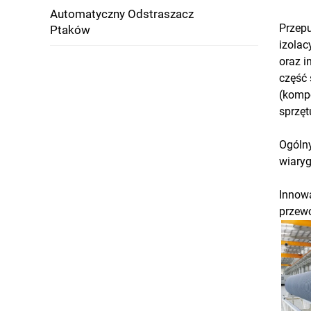
Automatyczny Odstraszacz
Przep
Ptaków
izolac
oraz i
część 
(kompo
sprzęt
Ogólny
wiaryg
Innowa
przewo