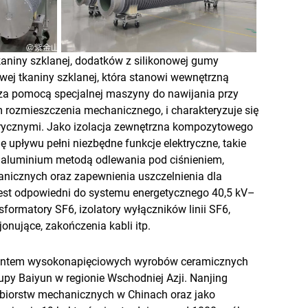
kaniny szklanej, dodatków z silikonowej gumy
wej tkaniny szklanej, która stanowi wewnętrzną
 za pomocą specjalnej maszyny do nawijania przy
 rozmieszczenia mechanicznego, i charakteryzuje się
rycznymi. Jako izolacja zewnętrzna kompozytowego
 upływu pełni niezbędne funkcje elektryczne, takie
 z aluminium metodą odlewania pod ciśnieniem,
anicznych oraz zapewnienia uszczelnienia dla
 jest odpowiedni do systemu energetycznego 40,5 kV–
formatory SF6, izolatory wyłączników linii SF6,
onujące, zakończenia kabli itp.
ducentem wysokonapięciowych wyrobów ceramicznych
grupy Baiyun w regionie Wschodniej Azji. Nanjing
iębiorstw mechanicznych w Chinach oraz jako