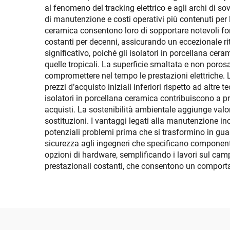
al fenomeno del tracking elettrico e agli archi di s
di manutenzione e costi operativi più contenuti per l
ceramica consentono loro di sopportare notevoli for
costanti per decenni, assicurando un eccezionale rito
significativo, poiché gli isolatori in porcellana ce
quelle tropicali. La superficie smaltata e non poros
compromettere nel tempo le prestazioni elettriche. 
prezzi d’acquisto iniziali inferiori rispetto ad altre
isolatori in porcellana ceramica contribuiscono a pre
acquisti. La sostenibilità ambientale aggiunge valore 
sostituzioni. I vantaggi legati alla manutenzione in
potenziali problemi prima che si trasformino in guasti
sicurezza agli ingegneri che specificano componenti p
opzioni di hardware, semplificando i lavori sul camp
prestazionali costanti, che consentono un comportam