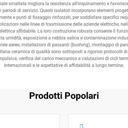
iale smaltata migliora la resistenza all’inquinamento e favorisce
i periodi di servizio. Questi isolatori incorporano elementi progett
ente e punti di fissaggio rinforzati, per soddisfare specifici requi
zioni nelle linee di trasmissione delle aziende elettriche, nelle r
 elettrica affidabile. La loro costruzione robusta consente il fun
a umidità, esposizione a nebbia salina e contaminazione industria
inee aeree, installazioni di passanti (bushing), montaggio di para
ellana ceramica di qualità sono sottoposti a rigorosi protocolli di
pulsiva, verifica del carico meccanico e valutazioni di cicli term
internazionali e le aspettative di affidabilità a lungo termine.
Prodotti Popolari