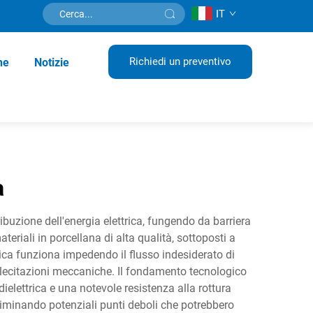
IT
Richiedi un preventivo
ne
Notizie
a
buzione dell'energia elettrica, fungendo da barriera
ateriali in porcellana di alta qualità, sottoposti a
amica funziona impedendo il flusso indesiderato di
ollecitazioni meccaniche. Il fondamento tecnologico
 dielettrica e una notevole resistenza alla rottura
eliminando potenziali punti deboli che potrebbero