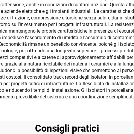
ovrattensione, anche in condizioni di contaminazione. Questa affi
e aziende elettriche e gli impianti industriali. Le caratteristiche
ze di trazione, compressione e torsione senza subire danni strut
rno sull’investimento per i progetti infrastrutturali. La resiste
ramica mantengono le proprie caratteristiche in presenza di escurs
a impedisce l’assorbimento di umidità e l’accumulo di contaminan
L’economicità rimane un beneficio convincente, poiché gli isola
 tecnologie, pur offrendo una longevità superiore. I processi produt
zzi competitivi e a catene di approvvigionamento affidabili per i 
grazie alla natura riciclabile dei materiali ceramici e alla lunga 
cludono la possibilità di ispezioni visive che permettono al per
 costosi. Il consolidato track record degli isolatori in porcellana
er progetti critici di infrastrutture. La flessibilità di installaz
o e riducendo i tempi di installazione. Gli isolatori in porcellan
ento prevedibile del sistema e una coordinazione semplificata de
Consigli pratici