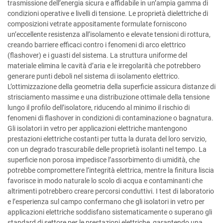
trasmissione dell’energia sicura e affidabile in un’ampia gamma di
condizioni operative e livelli di tensione. Le proprietà dielettriche di
composizioni vetrate appositamente formulate forniscono
un’eccellente resistenza all’isolamento e elevate tensioni di rottura,
creando barriere efficaci contro i fenomeni di arco elettrico
(flashover) e i guasti del sistema. La struttura uniforme del
materiale elimina le cavità d’aria e le irregolarità che potrebbero
generare punti deboli nel sistema di isolamento elettrico.
L’ottimizzazione della geometria della superficie assicura distanze di
strisciamento massime e una distribuzione ottimale della tensione
lungo il profilo dell’isolatore, riducendo al minimo il rischio di
fenomeni di flashover in condizioni di contaminazione o bagnatura.
Gli isolatori in vetro per applicazioni elettriche mantengono
prestazioni elettriche costanti per tutta la durata del loro servizio,
con un degrado trascurabile delle proprietà isolanti nel tempo. La
superficie non porosa impedisce l’assorbimento di umidità, che
potrebbe compromettere l’integrità elettrica, mentre la finitura liscia
favorisce in modo naturale lo scolo di acqua e contaminanti che
altrimenti potrebbero creare percorsi conduttivi. I test di laboratorio
e l’esperienza sul campo confermano che gli isolatori in vetro per
applicazioni elettriche soddisfano sistematicamente o superano gli
standard di settore per le prestazioni elettriche, garantendo una