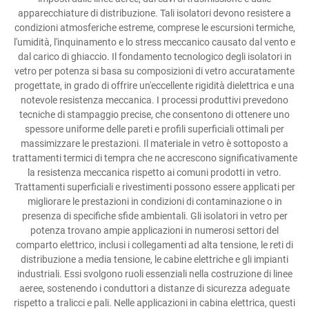
apparecchiature di distribuzione. Tali isolatori devono resistere a
condizioni atmosferiche estreme, comprese le escursioni termiche,
l'umidità, l'inquinamento e lo stress meccanico causato dal vento e
dal carico di ghiaccio. Il fondamento tecnologico degli isolatori in
vetro per potenza si basa su composizioni di vetro accuratamente
progettate, in grado di offrire un'eccellente rigidità dielettrica e una
notevole resistenza meccanica. I processi produttivi prevedono
tecniche di stampaggio precise, che consentono di ottenere uno
spessore uniforme delle pareti e profili superficiali ottimali per
massimizzare le prestazioni. Il materiale in vetro è sottoposto a
trattamenti termici di tempra che ne accrescono significativamente
la resistenza meccanica rispetto ai comuni prodotti in vetro.
Trattamenti superficiali e rivestimenti possono essere applicati per
migliorare le prestazioni in condizioni di contaminazione o in
presenza di specifiche sfide ambientali. Gli isolatori in vetro per
potenza trovano ampie applicazioni in numerosi settori del
comparto elettrico, inclusi i collegamenti ad alta tensione, le reti di
distribuzione a media tensione, le cabine elettriche e gli impianti
industriali. Essi svolgono ruoli essenziali nella costruzione di linee
aeree, sostenendo i conduttori a distanze di sicurezza adeguate
rispetto a tralicci e pali. Nelle applicazioni in cabina elettrica, questi