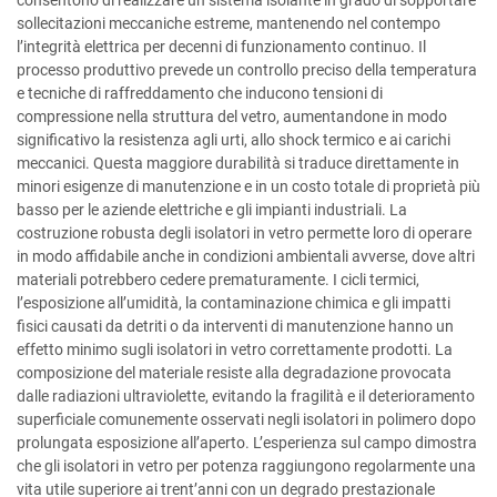
consentono di realizzare un sistema isolante in grado di sopportare
sollecitazioni meccaniche estreme, mantenendo nel contempo
l’integrità elettrica per decenni di funzionamento continuo. Il
processo produttivo prevede un controllo preciso della temperatura
e tecniche di raffreddamento che inducono tensioni di
compressione nella struttura del vetro, aumentandone in modo
significativo la resistenza agli urti, allo shock termico e ai carichi
meccanici. Questa maggiore durabilità si traduce direttamente in
minori esigenze di manutenzione e in un costo totale di proprietà più
basso per le aziende elettriche e gli impianti industriali. La
costruzione robusta degli isolatori in vetro permette loro di operare
in modo affidabile anche in condizioni ambientali avverse, dove altri
materiali potrebbero cedere prematuramente. I cicli termici,
l’esposizione all’umidità, la contaminazione chimica e gli impatti
fisici causati da detriti o da interventi di manutenzione hanno un
effetto minimo sugli isolatori in vetro correttamente prodotti. La
composizione del materiale resiste alla degradazione provocata
dalle radiazioni ultraviolette, evitando la fragilità e il deterioramento
superficiale comunemente osservati negli isolatori in polimero dopo
prolungata esposizione all’aperto. L’esperienza sul campo dimostra
che gli isolatori in vetro per potenza raggiungono regolarmente una
vita utile superiore ai trent’anni con un degrado prestazionale