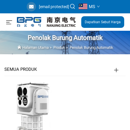
MS
[email protected]
Dapatkan Sebut Harga
Penolak Burung Automatik
Halaman Utama
>
Produk
>
Penolak Burung Automatik
SEMUA PRODUK