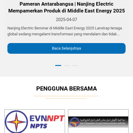
c
Pameran Antarabangsa | Nanjing Electric
Mempamerkan Produk di Middle East Energy 2025
2025-04-07
Nanjing Electric Bersinar di Middle East Energy 2025 Lanskap tenaga
global sedang mengalami transformasi yang mendalam dan tidak
dapat diubah, didorong oleh keperluan berkembar tindakan iklim dan
kemajuan teknologi. Dalam dinamik ini...
Baca Selanjutnya
PENGGUNA BERSAMA