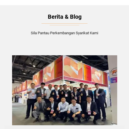
Berita & Blog
Sila Pantau Perkembangan Syarikat Kami