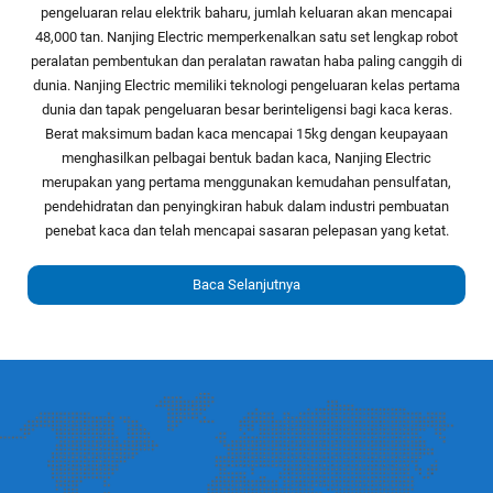
pengeluaran relau elektrik baharu, jumlah keluaran akan mencapai
48,000 tan. Nanjing Electric memperkenalkan satu set lengkap robot
peralatan pembentukan dan peralatan rawatan haba paling canggih di
dunia. Nanjing Electric memiliki teknologi pengeluaran kelas pertama
dunia dan tapak pengeluaran besar berinteligensi bagi kaca keras.
Berat maksimum badan kaca mencapai 15kg dengan keupayaan
menghasilkan pelbagai bentuk badan kaca, Nanjing Electric
merupakan yang pertama menggunakan kemudahan pensulfatan,
pendehidratan dan penyingkiran habuk dalam industri pembuatan
penebat kaca dan telah mencapai sasaran pelepasan yang ketat.
Baca Selanjutnya