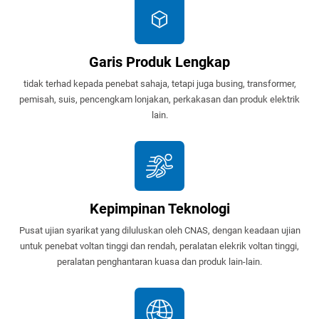
Garis Produk Lengkap
tidak terhad kepada penebat sahaja, tetapi juga busing, transformer,
pemisah, suis, pencengkam lonjakan, perkakasan dan produk elektrik
lain.
Kepimpinan Teknologi
Pusat ujian syarikat yang diluluskan oleh CNAS, dengan keadaan ujian
untuk penebat voltan tinggi dan rendah, peralatan elekrik voltan tinggi,
peralatan penghantaran kuasa dan produk lain-lain.