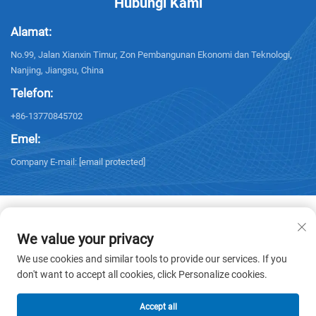
Hubungi Kami
Alamat:
No.99, Jalan Xianxin Timur, Zon Pembangunan Ekonomi dan Teknologi,
Nanjing, Jiangsu, China
Telefon:
+86-13770845702
Emel:
Company E-mail:
[email protected]
We value your privacy
Hak Cipta © 2026 NANJING ELECTRIC. Hak cipta terpelihara. -
Dasar
We use cookies and similar tools to provide our services. If you
Privasi
don't want to accept all cookies, click Personalize cookies.
Accept all