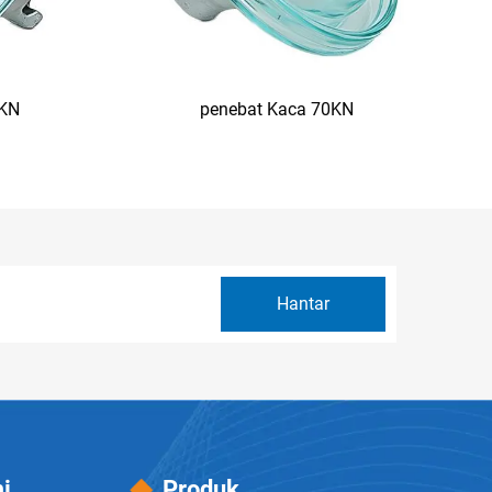
0KN
penebat Kaca 70KN
i
Produk