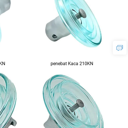
0KN
penebat Kaca 210KN