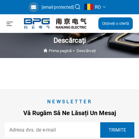
RO
[email protected]
Obțineți o ofertă
Descărcați
Prima pagină
>
Descărcați
NEWSLETTER
Vă Rugăm Să Ne Lăsați Un Mesaj