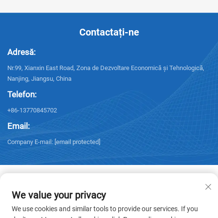
Contactați-ne
Adresă:
Nr.99, Xianxin East Road, Zona de Dezvoltare Economică și Tehnologică,
Nanjing, Jiangsu, China
Telefon:
+86-13770845702
Email:
Company E-mail:
[email protected]
We value your privacy
Drepturi de autor © 2026 NANJING ELECTRIC. Toate drepturile rezervate. -
We use cookies and similar tools to provide our services. If you
Politica de confidențialitate