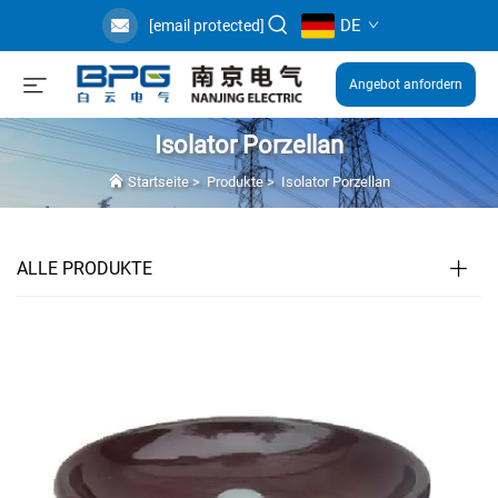
DE
[email protected]
Angebot anfordern
Isolator Porzellan
Startseite
>
Produkte
>
Isolator Porzellan
ALLE PRODUKTE